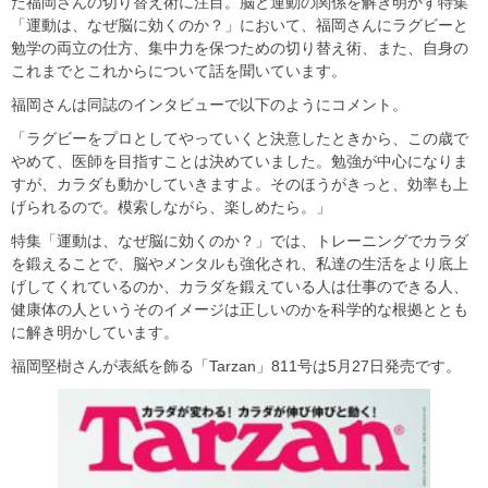
た福岡さんの切り替え術に注目。脳と運動の関係を解き明かす特集
「運動は、なぜ脳に効くのか？」において、福岡さんにラグビーと
勉学の両立の仕方、集中力を保つための切り替え術、また、自身の
これまでとこれからについて話を聞いています。
福岡さんは同誌のインタビューで以下のようにコメント。
「ラグビーをプロとしてやっていくと決意したときから、この歳で
やめて、医師を目指すことは決めていました。勉強が中心になりま
すが、カラダも動かしていきますよ。そのほうがきっと、効率も上
げられるので。模索しながら、楽しめたら。」
特集「運動は、なぜ脳に効くのか？」では、トレーニングでカラダ
を鍛えることで、脳やメンタルも強化され、私達の生活をより底上
げしてくれているのか、カラダを鍛えている人は仕事のできる人、
健康体の人というそのイメージは正しいのかを科学的な根拠ととも
に解き明かしています。
福岡堅樹さんが表紙を飾る「Tarzan」811号は5月27日発売です。