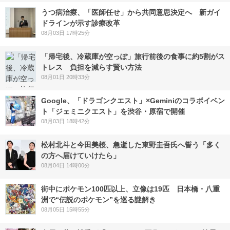
うつ病治療、「医師任せ」から共同意思決定へ 新ガイ
ドラインが示す診療改革
08月03日 17時25分
「帰宅後、冷蔵庫が空っぽ」旅行前後の食事に約5割がス
トレス 負担を減らす賢い方法
08月01日 20時33分
Google、「ドラゴンクエスト」×Geminiのコラボイベン
ト「ジェミニクエスト」を渋谷・原宿で開催
08月03日 18時42分
松村北斗と今田美桜、急逝した東野圭吾氏へ誓う「多く
の方へ届けていけたら」
08月04日 14時00分
街中にポケモン100匹以上、立像は19匹 日本橋・八重
洲で“伝説のポケモン”を巡る謎解き
08月05日 15時55分