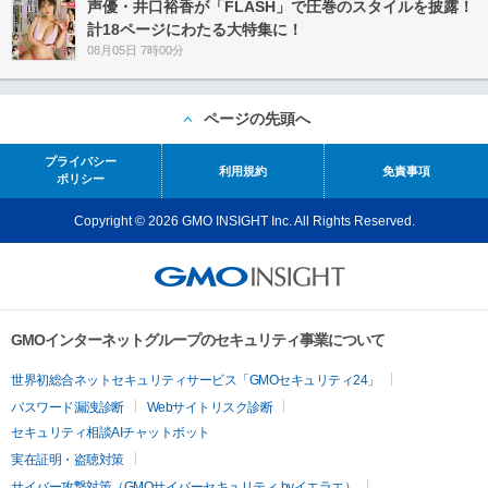
声優・井口裕香が「FLASH」で圧巻のスタイルを披露！
計18ページにわたる大特集に！
08月05日 7時00分
ページの先頭へ
プライバシー
利用規約
免責事項
ポリシー
Copyright © 2026 GMO INSIGHT Inc. All Rights Reserved.
GMOインターネットグループのセキュリティ事業について
世界初総合ネットセキュリティサービス「GMOセキュリティ24」
パスワード漏洩診断
Webサイトリスク診断
セキュリティ相談AIチャットボット
実在証明・盗聴対策
サイバー攻撃対策（GMOサイバーセキュリティ byイエラエ）