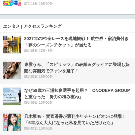
07月16日 13時00分
エンタメ | アクセスランキング
2027年のF1全レースを現地観戦！ 航空券・宿泊費付き
「夢のシーズンチケット」が当たる
08月05日 17時48分
東雲うみ、「スピリッツ」の表紙＆グラビアに登場し妖
艶な雰囲気でファンを魅了！
08月03日 18時00分
なぜ59歳の三浦知良選手を起用？ ONODERA GROUP
と重なった「努力の積み重ね」
08月05日 16時00分
乃木坂46・賀喜遥香が週刊少年チャンピオンに登場！
「5年ぶん大人になった私を見ていただけたら」
08月07日 18時00分