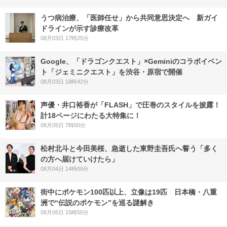
うつ病治療、「医師任せ」から共同意思決定へ 新ガイ
ドラインが示す診療改革
08月03日 17時25分
Google、「ドラゴンクエスト」×Geminiのコラボイベン
ト「ジェミニクエスト」を渋谷・原宿で開催
08月03日 18時42分
声優・井口裕香が「FLASH」で圧巻のスタイルを披露！
計18ページにわたる大特集に！
08月05日 7時00分
松村北斗と今田美桜、急逝した東野圭吾氏へ誓う「多く
の方へ届けていけたら」
08月04日 14時00分
街中にポケモン100匹以上、立像は19匹 日本橋・八重
洲で“伝説のポケモン”を巡る謎解き
08月05日 15時55分