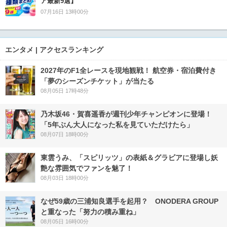
ア最新9選】
07月16日 13時00分
エンタメ | アクセスランキング
2027年のF1全レースを現地観戦！ 航空券・宿泊費付き
「夢のシーズンチケット」が当たる
08月05日 17時48分
乃木坂46・賀喜遥香が週刊少年チャンピオンに登場！
「5年ぶん大人になった私を見ていただけたら」
08月07日 18時00分
東雲うみ、「スピリッツ」の表紙＆グラビアに登場し妖
艶な雰囲気でファンを魅了！
08月03日 18時00分
なぜ59歳の三浦知良選手を起用？ ONODERA GROUP
と重なった「努力の積み重ね」
08月05日 16時00分