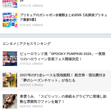
26
07月17日 13時00分
プリキュアのガシャポン全種類まとめ2026【名探偵プリキュ
ア最新9選】
07月16日 13時00分
エンタメ | アクセスランキング
ピューロランド発「SPOOKY PUMPKIN 2026」一夜限
りのハロウィーン音楽フェス開催決定！
07月31日 15時00分
2027年のF1全レースを現地観戦！ 航空券・宿泊費付き
「夢のシーズンチケット」が当たる
08月05日 17時48分
東雲うみ、「スピリッツ」の表紙＆グラビアに登場し妖
艶な雰囲気でファンを魅了！
08月03日 18時00分