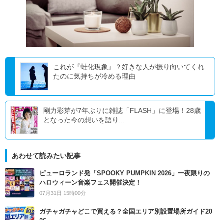
これが『蛙化現象』？好きな人が振り向いてくれ
たのに気持ちが冷める理由
剛力彩芽が7年ぶりに雑誌「FLASH」に登場！28歳
となった今の想いを語り...
あわせて読みたい記事
ピューロランド発「SPOOKY PUMPKIN 2026」一夜限りの
ハロウィーン音楽フェス開催決定！
07月31日 15時00分
ガチャガチャどこで買える？全国エリア別設置場所ガイド20