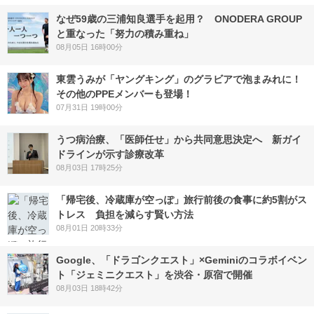
なぜ59歳の三浦知良選手を起用？ ONODERA GROUP
と重なった「努力の積み重ね」
08月05日 16時00分
東雲うみが「ヤングキング」のグラビアで泡まみれに！
その他のPPEメンバーも登場！
07月31日 19時00分
うつ病治療、「医師任せ」から共同意思決定へ 新ガイ
ドラインが示す診療改革
08月03日 17時25分
「帰宅後、冷蔵庫が空っぽ」旅行前後の食事に約5割がス
トレス 負担を減らす賢い方法
08月01日 20時33分
Google、「ドラゴンクエスト」×Geminiのコラボイベン
ト「ジェミニクエスト」を渋谷・原宿で開催
08月03日 18時42分