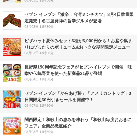
08月03日 11時30分
セブン-イレブン「激辛！台湾ミンチカツ」8月4日数量限
定発売｜名古屋発祥の旨辛グルメが登場
08月03日 11時30分
ピザハット夏休みセット3種が3,000円から！お盆や集ま
りにぴったりのボリューム&おトクな期間限定メニュー
08月03日 13時00分
長野県150周年記念フェアがセブン-イレブンで開催 味
噌や伝統野菜を使った新商品21品が登場
08月04日 11時30分
セブン‐イレブン「からあげ棒」「アメリカンドッグ」3
日間限定30円引きセールを開催中！
08月07日 11時30分
関西限定！和歌山の恵みを味わう『和歌山毎度おおきに
フェア』全商品徹底紹介
08月03日 11時30分