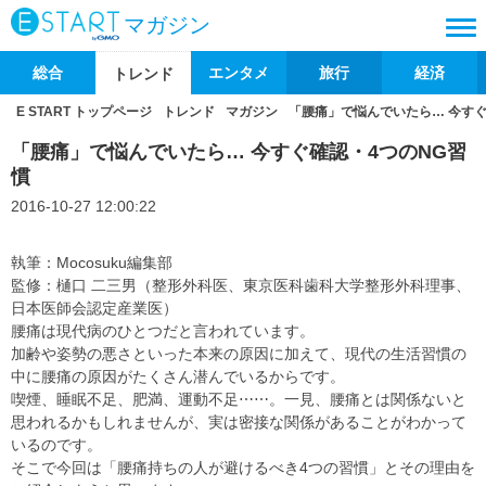
マガジン
総合
エンタメ
旅行
経済
トレンド
E START トップページ
トレンド
マガジン
「腰痛」で悩んでいたら… 今すぐ
「腰痛」で悩んでいたら… 今すぐ確認・4つのNG習
慣
2016-10-27 12:00:22
執筆：Mocosuku編集部
監修：樋口 二三男（整形外科医、東京医科歯科大学整形外科理事、
日本医師会認定産業医）
腰痛は現代病のひとつだと言われています。
加齢や姿勢の悪さといった本来の原因に加えて、現代の生活習慣の
中に腰痛の原因がたくさん潜んでいるからです。
喫煙、睡眠不足、肥満、運動不足⋯⋯。一見、腰痛とは関係ないと
思われるかもしれませんが、実は密接な関係があることがわかって
いるのです。
そこで今回は「腰痛持ちの人が避けるべき4つの習慣」とその理由を