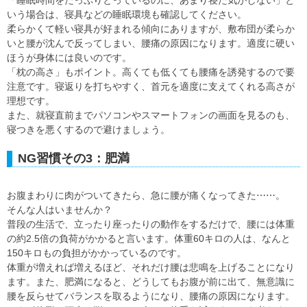
「睡眠時間をたっぷりとっているのに、あまり寝た気がしない」と
いう場合は、寝具などの睡眠環境も確認してください。
柔らかくて軽い寝具が好まれる傾向にありますが、敷布団が柔らか
いと腰が沈んで反ってしまい、腰痛の原因になります。適度に硬い
ほうが身体には良いのです。
「枕の高さ」もポイント。高くても低くても腰痛を誘発するので要
注意です。寝返りを打ちやすく、首元を適度に支えてくれる高さが
理想です。
また、就寝直前までパソコンやスマートフォンの画面を見るのも、
寝つきを悪くするので避けましょう。
NG習慣その3：肥満
お腹まわりに肉がついてきたら、急に腰が痛くなってきた⋯⋯。
そんな人はいませんか？
普段の生活で、立ったり座ったりの動作をするだけで、腰には体重
の約2.5倍の負荷がかかると言います。体重60キロの人は、なんと
150キロもの負担がかかっているのです。
体重が増えれば増えるほど、それだけ腰は悲鳴を上げることになり
ます。また、肥満になると、どうしてもお腹が前に出て、無意識に
腰を反らせてバランスを取るようになり、腰痛の原因になります。