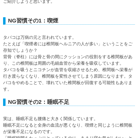
ご紹介しようと思います。
NG習慣その1：喫煙
タバコは万病の元と言われています。
たとえば「喫煙者には椎間板ヘルニアの人が多い」ということをご
存知でしょうか？
背骨（脊柱）には骨と骨の間にクッションの役割をする椎間板があ
り、この椎間板は周囲の毛細血管から栄養を吸収しています。
タバコを吸うとニコチンが血管を収縮させるため、椎間板へ栄養が
行き渡らなくなり、椎間板を変性させてしまう原因になります。タ
バコをやめることで、壊れていた椎間板が回復する可能性もありま
す。
NG習慣その2：睡眠不足
実は、睡眠不足も腰痛と大きく関係しています。
睡眠不足になると全身の血流が悪くなり、喫煙と同じように椎間板
が栄養不足になるのです。