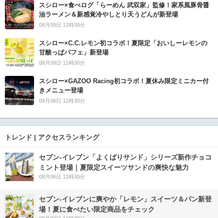
スシロー×食べログ「らーめん 武双家」監修！家系風豚骨醤
油ラーメン＆新感覚冷やしとり天うどんが新登場
08月09日 11時30分
スシロー×C.C.レモン初コラボ！夏限定「おいしーレモンの
甘酸っぱパフェ」新登場
08月09日 11時30分
スシロー×GAZOO Racing初コラボ！夏休み限定ミニカー付
きメニュー登場
08月08日 11時30分
トレンド | アクセスランキング
セブン‐イレブン「よくばりサンド」シリーズ新作チョコ
ミント登場｜夏限定スイーツサンドの爽快な魅力
08月06日 11時30分
セブン‐イレブンに爽やか「レモン」スイーツ＆パン新登
場！夏に食べたい限定商品をチェック