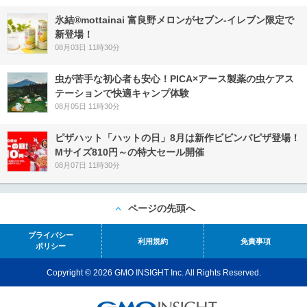
氷結®mottainai 富良野メロンがセブン‐イレブン限定で
新登場！
08月03日 11時30分
虫が苦手な初心者も安心！PICA×アース製薬の虫ケアス
テーションで快適キャンプ体験
08月05日 11時30分
ピザハット「ハットの日」8月は新作ビビンバピザ登場！
Mサイズ810円～の特大セール開催
08月07日 11時30分
ページの先頭へ
プライバシー
利用規約
免責事項
ポリシー
Copyright © 2026 GMO INSIGHT Inc. All Rights Reserved.