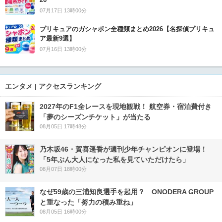
07月17日 13時00分
プリキュアのガシャポン全種類まとめ2026【名探偵プリキュ
ア最新9選】
07月16日 13時00分
エンタメ | アクセスランキング
2027年のF1全レースを現地観戦！ 航空券・宿泊費付き
「夢のシーズンチケット」が当たる
08月05日 17時48分
乃木坂46・賀喜遥香が週刊少年チャンピオンに登場！
「5年ぶん大人になった私を見ていただけたら」
08月07日 18時00分
なぜ59歳の三浦知良選手を起用？ ONODERA GROUP
と重なった「努力の積み重ね」
08月05日 16時00分