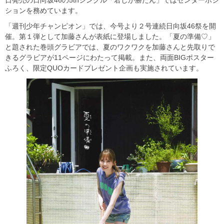
日発売の日向坂46の5thシングル「君しか勝たん」ではセンターポジ
ションを務めています。
「週刊少年チャンピオン」では、今号より２号連続日向坂46祭を開
催。第１弾として加藤さんが表紙に登場しました。「夏の準備♡」
と題された巻頭グラビアでは、夏のワクワクを加藤さんと先取りで
きるグラビアが11ページにわたって掲載。また、両面BIGポスター
ふろく、限定QUOカードプレゼント企画も実施されています。