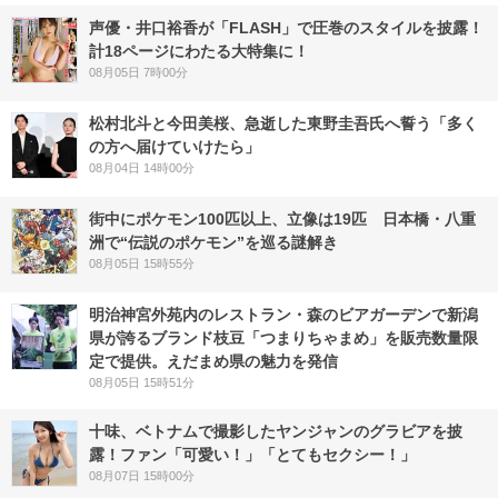
声優・井口裕香が「FLASH」で圧巻のスタイルを披露！
計18ページにわたる大特集に！
08月05日 7時00分
松村北斗と今田美桜、急逝した東野圭吾氏へ誓う「多く
の方へ届けていけたら」
08月04日 14時00分
街中にポケモン100匹以上、立像は19匹 日本橋・八重
洲で“伝説のポケモン”を巡る謎解き
08月05日 15時55分
明治神宮外苑内のレストラン・森のビアガーデンで新潟
県が誇るブランド枝豆「つまりちゃまめ」を販売数量限
定で提供。えだまめ県の魅力を発信
08月05日 15時51分
十味、ベトナムで撮影したヤンジャンのグラビアを披
露！ファン「可愛い！」「とてもセクシー！」
08月07日 15時00分