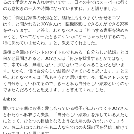
るので予定とかも入れやすいですし、日々の中ではスーパーに行く
のも息抜きの一人の時間になっていますね。」と語りました。
次に「例えば家事の分担など、結婚生活をうまくいかせるコツ
は？」と聞かれるとJOYさんは「臨機応変にできる方ができる家事
をやってます。」と答え、わたなべさんは「担当する家事を決めち
ゃうと、やってなかったときにケンカになっちゃったりするので。
特に決めていませんね。」と、教えてくれました。
最後に今回のイベントのタイトルでもある「自分らしい結婚」とは
何かと質問されると、JOYさんは「何かを我慢するとかではなく
て、素でいる、無理しない、演じないでいられることだと思いま
す。だから、僕は自分らしい結婚ができていると思います。」と回
答。わたなべさんは「私もそうだと思います。今、私もストレスな
く自分らしくいれてるので、きっと私も自分らしい結婚というのが
できたんだろうなと思えます。」と答えてくれました。
&nbsp;
聞いている側にも深く愛し合っている様子が伝わってくるJOYさん
とわたなべ麻衣さん夫妻。「自分らしい結婚」を探している人たち
にとって、ひとつの目標となるような夫婦の形ではないでしょう
か。お二人にはこれからも二人ならではの夫婦の形を発信し続けて
いってほしいと思います。