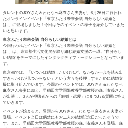
タレントのJOYさん＆わたなべ麻衣さん夫妻が、6月26日に行われ
たオンラインイベント「東京ふたり未来会議-自分らしい結婚と
は-」に登場しました！今回はそのイベントの様子を紹介していきた
いと思います。
東京ふたり未来会議-
自分らしい結婚とは-
今回行われたイベント「東京ふたり未来会議-自分らしい結婚と
は-」は、東京都生活文化局が取り組む結婚支援の一環。“自分らし
い結婚”をテーマにしたインタラクティブトークショーとなっていま
す。
東京都では、「いつかは結婚したいけれど、なかなか一歩を踏み出
すきっかけが見つからない」という方々を後押しするために結婚支
援に取り組んでいます。今回のイベントでは、JOYさん＆わたなべ
麻衣さん夫妻に加え、早稲田大学国際教養学部教授の森川友義さん
が出演し、3人が視聴者からの「結婚・恋愛」にまつわる質問に答え
ていきます。
イベントが始まると、冒頭からJOYさん、わたなべ麻衣さん夫妻が
登場。イベント当日は偶然にもお二人の結婚記念日だったそうで
す。また、早稲田大学国際教養学部教授の森川友義さんも登場。森