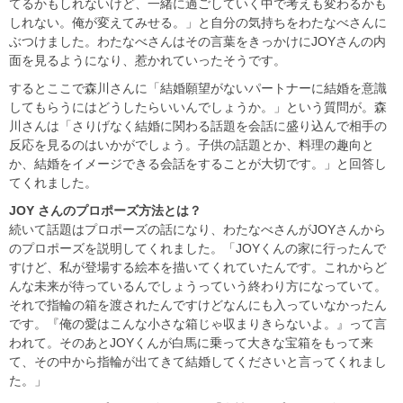
てるかもしれないけど、一緒に過ごしていく中で考えも変わるかも
しれない。俺が変えてみせる。」と自分の気持ちをわたなべさんに
ぶつけました。わたなべさんはその言葉をきっかけにJOYさんの内
面を見るようになり、惹かれていったそうです。
するとここで森川さんに「結婚願望がないパートナーに結婚を意識
してもらうにはどうしたらいいんでしょうか。」という質問が。森
川さんは「さりげなく結婚に関わる話題を会話に盛り込んで相手の
反応を見るのはいかがでしょう。子供の話題とか、料理の趣向と
か、結婚をイメージできる会話をすることが大切です。」と回答し
てくれました。
JOY
さんのプロポーズ方法とは？
続いて話題はプロポーズの話になり、わたなべさんがJOYさんから
のプロポーズを説明してくれました。「JOYくんの家に行ったんで
すけど、私が登場する絵本を描いてくれていたんです。これからど
んな未来が待っているんでしょうっていう終わり方になっていて。
それで指輪の箱を渡されたんですけどなんにも入っていなかったん
です。『俺の愛はこんな小さな箱じゃ収まりきらないよ。』って言
われて。そのあとJOYくんが白馬に乗って大きな宝箱をもって来
て、その中から指輪が出てきて結婚してくださいと言ってくれまし
た。」