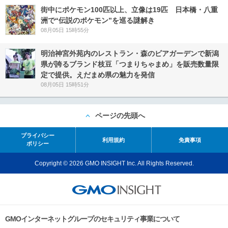
街中にポケモン100匹以上、立像は19匹 日本橋・八重
洲で“伝説のポケモン”を巡る謎解き
08月05日 15時55分
明治神宮外苑内のレストラン・森のビアガーデンで新潟
県が誇るブランド枝豆「つまりちゃまめ」を販売数量限
定で提供。えだまめ県の魅力を発信
08月05日 15時51分
ページの先頭へ
プライバシー
利用規約
免責事項
ポリシー
Copyright © 2026 GMO INSIGHT Inc. All Rights Reserved.
GMOインターネットグループのセキュリティ事業について