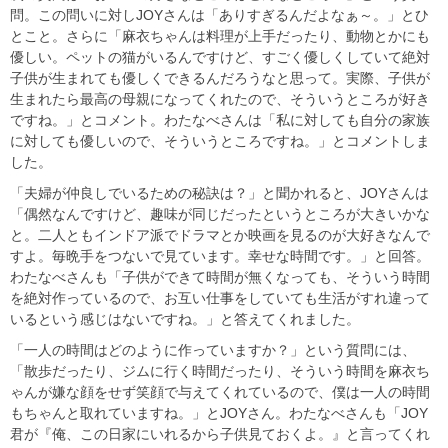
問。この問いに対しJOYさんは「ありすぎるんだよなぁ～。」とひ
とこと。さらに「麻衣ちゃんは料理が上手だったり、動物とかにも
優しい。ペットの猫がいるんですけど、すごく優しくしていて絶対
子供が生まれても優しくできるんだろうなと思って。実際、子供が
生まれたら最高の母親になってくれたので、そういうところが好き
ですね。」とコメント。わたなべさんは「私に対しても自分の家族
に対しても優しいので、そういうところですね。」とコメントしま
した。
「夫婦が仲良しでいるための秘訣は？」と聞かれると、JOYさんは
「偶然なんですけど、趣味が同じだったというところが大きいかな
と。二人ともインドア派でドラマとか映画を見るのが大好きなんで
すよ。毎晩手をつないで見ています。幸せな時間です。」と回答。
わたなべさんも「子供ができて時間が無くなっても、そういう時間
を絶対作っているので、お互い仕事をしていても生活がすれ違って
いるという感じはないですね。」と答えてくれました。
「一人の時間はどのように作っていますか？」という質問には、
「散歩だったり、ジムに行く時間だったり、そういう時間を麻衣ち
ゃんが嫌な顔をせず笑顔で与えてくれているので、僕は一人の時間
もちゃんと取れていますね。」とJOYさん。わたなべさんも「JOY
君が『俺、この日家にいれるから子供見ておくよ。』と言ってくれ