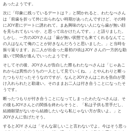
あったようです。
次に「印象に残っているデートは？」と聞かれると、わたなべさん
は「前歯を折って外に出られない時期があったんですけど、その時
にJOY君にデートに誘われて。まあ興味のない人になら歯が無い顔
を見られてもいいか、と思って出かけたんです。」と語りました。
しかし、一方のJOYさんは「歯が無い状態でも来てくれるなんてこ
の人はなんて俺のことが好きなんだろうと思いました。」と当時を
振り返ります。お二人が出会った最初の頃はJOY さんの一方的な勘
違いで関係が進んでいったようです。
そしてその後、JOYさんが告白した際もわたなべさんは「じゃあこ
れからは異性のうちの一人として見ていくね。」とやんわりと断っ
たつもりだったそうなのですが、なんとJOYさんはこれを告白が受
け入れられたと勘違い。そのままお二人は付き合うことになったそ
うです。
断ったつもりが付き合うことになってしまったわたなべさんは、そ
の後もJOYさんとの関係を終わらそうと、「私は子供も苦手だし、
結婚願望がないから結婚したいなら私じゃない方が良いよ。」と
JOYさんに告げたそう。
するとJOY さんは「そんな寂しいこと言わないでよ。今はそう思っ