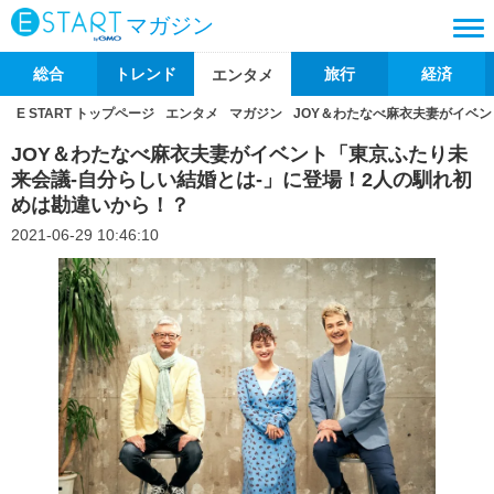
マガジン
総合
トレンド
旅行
経済
エンタメ
E START トップページ
エンタメ
マガジン
JOY＆わたなべ麻衣夫妻がイベ
JOY＆わたなべ麻衣夫妻がイベント「東京ふたり未
来会議-自分らしい結婚とは-」に登場！2人の馴れ初
めは勘違いから！？
2021-06-29 10:46:10