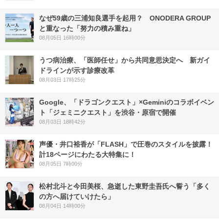
なぜ59歳の三浦知良選手を起用？ ONODERA GROUP
と重なった「努力の積み重ね」
08月05日 16時00分
うつ病治療、「医師任せ」から共同意思決定へ 新ガイ
ドラインが示す診療改革
08月03日 17時25分
Google、「ドラゴンクエスト」×Geminiのコラボイベン
ト「ジェミニクエスト」を渋谷・原宿で開催
08月03日 18時42分
声優・井口裕香が「FLASH」で圧巻のスタイルを披露！
計18ページにわたる大特集に！
08月05日 7時00分
松村北斗と今田美桜、急逝した東野圭吾氏へ誓う「多く
の方へ届けていけたら」
08月04日 14時00分