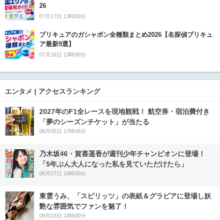
26
07月17日 13時00分
プリキュアのガシャポン全種類まとめ2026【名探偵プリキュ
ア最新9選】
07月16日 13時00分
エンタメ | アクセスランキング
2027年のF1全レースを現地観戦！ 航空券・宿泊費付き
「夢のシーズンチケット」が当たる
08月05日 17時48分
乃木坂46・賀喜遥香が週刊少年チャンピオンに登場！
「5年ぶん大人になった私を見ていただけたら」
08月07日 18時00分
東雲うみ、「スピリッツ」の表紙＆グラビアに登場し妖
艶な雰囲気でファンを魅了！
08月03日 18時00分