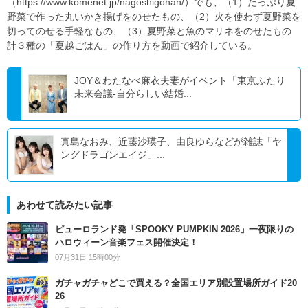
（https://www.komenet.jp/nagoshigohan/）でも、（1）たっぷり夏
野菜で作った丸いかき揚げをのせたもの、（2）火を使わず夏野菜を
切ってのせる手軽なもの、（3）夏野菜と魚のマリネをのせたもの
計３種の「夏越ごはん」の作り方を動画で紹介している。
JOY＆わたなべ麻衣夫妻がイベント「東京ふたり
未来会議-自分らしい結婚...
真島なおみ、近藤沙瑛子、由良ゆらなどが雑誌「ヤ
ングドラゴンエイジ」...
あわせて読みたい記事
ピューロランド発「SPOOKY PUMPKIN 2026」一夜限りの
ハロウィーン音楽フェス開催決定！
07月31日 15時00分
ガチャガチャどこで買える？全国エリア別設置場所ガイド20
26