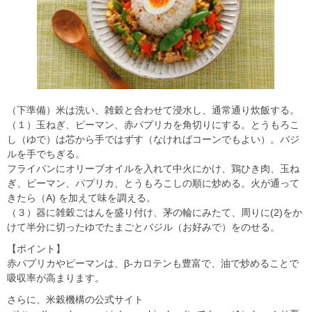
（下準備）米は洗い、雑穀と合わせて浸水し、通常通り炊飯する。
（１）玉ねぎ、ピーマン、赤パプリカを角切りにする。とうもろこ
し（ゆで）は芯から手ではずす（なければコーンでもよい）。バジ
ルを手でちぎる。
フライパンにオリーブオイルを入れて中火にかけ、鶏ひき肉、玉ね
ぎ、ピーマン、パプリカ、とうもろこしの順に炒める。火が通って
きたら（A) を加えて味を調える。
（３）器に雑穀ごはんを盛り付け、茅の輪にみたて、周りに(2)をか
けて半分に切ったゆでたまごとバジル（お好みで）をのせる。
【ポイント】
赤パプリカやピーマンは、β-カロテンも豊富で、油で炒めることで
吸収率が高まります。
さらに、米穀機構の公式サイト