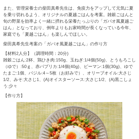
また、管理栄養士の柴田真希先生は、免疫力をアップして元気に夏
を乗り切れるよう、オリジナルの夏越ごはんを考案。雑穀ごはんと
旬の野菜を効率よく一緒に摂れる栄養たっぷりの「ガパオ風夏越ご
はん」となっており、例年よりもお家時間が長くなっている今年、
家庭でも「夏越ごはん」も楽しんでほしい。
柴田真希先生考案の「ガパオ風夏越ごはん」の作り方
【材料2人分】（調理時間：20分)
雑穀ごはん:2杯、鶏ひき肉:150g、玉ねぎ:1/4個(50g)、とうもろこし
（ゆで）:50ｇ、赤パプリカ:1/4個(40g)、ピーマン:1個(30g)、ゆで
たまご:1個、バジル:4～5枚（お好みで）、オリーブオイル:大さじ
1/2、みそ:大さじ1、(A)オイスターソース:大さじ1/2、(A)黒こしょ
う:少々
【作り方】