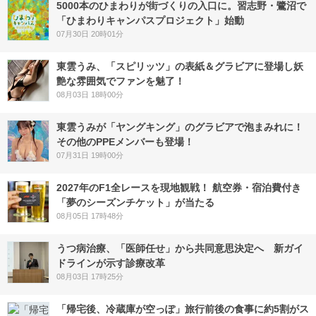
5000本のひまわりが街づくりの入口に。習志野・鷺沼で
「ひまわりキャンパスプロジェクト」始動
07月30日 20時01分
東雲うみ、「スピリッツ」の表紙＆グラビアに登場し妖
艶な雰囲気でファンを魅了！
08月03日 18時00分
東雲うみが「ヤングキング」のグラビアで泡まみれに！
その他のPPEメンバーも登場！
07月31日 19時00分
2027年のF1全レースを現地観戦！ 航空券・宿泊費付き
「夢のシーズンチケット」が当たる
08月05日 17時48分
うつ病治療、「医師任せ」から共同意思決定へ 新ガイ
ドラインが示す診療改革
08月03日 17時25分
「帰宅後、冷蔵庫が空っぽ」旅行前後の食事に約5割がス