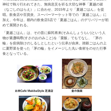
神社で執り行われてきた、無病息災を祈る大切な神事「夏越の祓
（なごしのはらえ）」に合わせ、2015年より「夏越ごはん」を提
唱。飲食店や百貨炎、スーパーマーケット等での「夏越ごはん」に
加え、今年は、都内の飲食店5店で「夏越ごはん」のデリバリーが初
めて展開される。
「夏越ごはん」は、その昔に蘇民将来(そみんしょうらい)という人
物が素盞嗚尊(すさのおのみこと)を「粟飯」でもてなし、「茅の
輪」を疫病除けのしるしとしたという伝承が由来。雑穀ごはんの上
に夏野菜を使った「茅の輪」をイメージした丸い食材をのせた行事
食となっている。