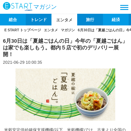
マガジン
総合
トレンド
旅行
経済
エンタメ
E START トップページ
エンタメ
マガジン
6月30日は「夏越ごはんの日」
6月30日は「夏越ごはんの日」今年の「夏越ごはん」
は家でも楽しもう。都内５店で初のデリバリー展
開！
2021-06-29 10:00:35
米穀安定供給確保支援機構(以下、米穀機構)では、古来より全国の