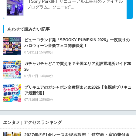
【Sony Park展】リニューアル工事前のファイナル
プログラム。ソニーの”...
あわせて読みたい記事
ピューロランド発「SPOOKY PUMPKIN 2026」一夜限りの
ハロウィーン音楽フェス開催決定！
07月31日 15時00分
ガチャガチャどこで買える？全国エリア別設置場所ガイド20
26
07月17日 13時00分
プリキュアのガシャポン全種類まとめ2026【名探偵プリキュ
ア最新9選】
07月16日 13時00分
エンタメ | アクセスランキング
2027年のF1全レースを現地観戦！ 航空券・宿泊費付き