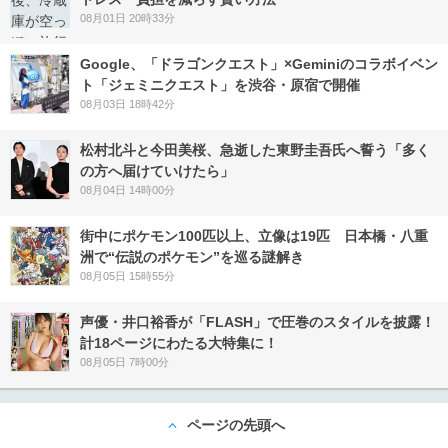
08月01日 20時33分
Google、「ドラゴンクエスト」×Geminiのコラボイベン
ト「ジェミニクエスト」を渋谷・原宿で開催
08月03日 18時42分
松村北斗と今田美桜、急逝した東野圭吾氏へ誓う「多く
の方へ届けていけたら」
08月04日 14時00分
街中にポケモン100匹以上、立像は19匹 日本橋・八重
洲で“伝説のポケモン”を巡る謎解き
08月05日 15時55分
声優・井口裕香が「FLASH」で圧巻のスタイルを披露！
計18ページにわたる大特集に！
08月05日 7時00分
ページの先頭へ