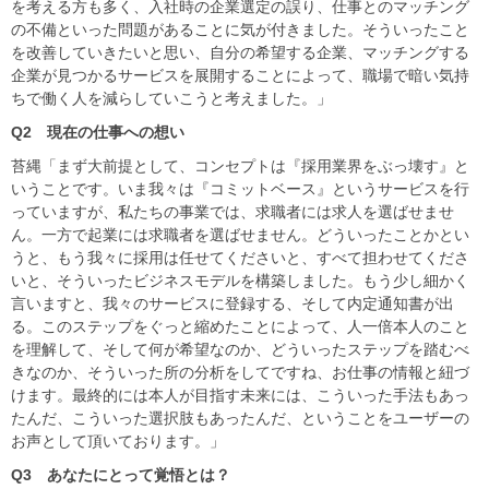
を考える方も多く、入社時の企業選定の誤り、仕事とのマッチング
の不備といった問題があることに気が付きました。そういったこと
を改善していきたいと思い、自分の希望する企業、マッチングする
企業が見つかるサービスを展開することによって、職場で暗い気持
ちで働く人を減らしていこうと考えました。」
Q2
現在の仕事への想い
苔縄「まず大前提として、コンセプトは『採用業界をぶっ壊す』と
いうことです。いま我々は『コミットベース』というサービスを行
っていますが、私たちの事業では、求職者には求人を選ばせませ
ん。一方で起業には求職者を選ばせません。どういったことかとい
うと、もう我々に採用は任せてくださいと、すべて担わせてくださ
いと、そういったビジネスモデルを構築しました。もう少し細かく
言いますと、我々のサービスに登録する、そして内定通知書が出
る。このステップをぐっと縮めたことによって、人一倍本人のこと
を理解して、そして何が希望なのか、どういったステップを踏むべ
きなのか、そういった所の分析をしてですね、お仕事の情報と紐づ
けます。最終的には本人が目指す未来には、こういった手法もあっ
たんだ、こういった選択肢もあったんだ、ということをユーザーの
お声として頂いております。」
Q3
あなたにとって覚悟とは？