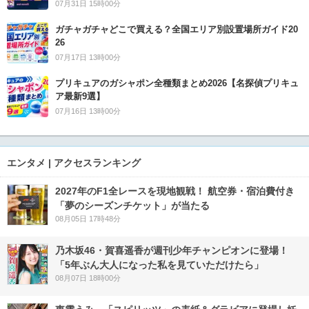
07月31日 15時00分
ガチャガチャどこで買える？全国エリア別設置場所ガイド20
26
07月17日 13時00分
プリキュアのガシャポン全種類まとめ2026【名探偵プリキュ
ア最新9選】
07月16日 13時00分
エンタメ | アクセスランキング
2027年のF1全レースを現地観戦！ 航空券・宿泊費付き
「夢のシーズンチケット」が当たる
08月05日 17時48分
乃木坂46・賀喜遥香が週刊少年チャンピオンに登場！
「5年ぶん大人になった私を見ていただけたら」
08月07日 18時00分