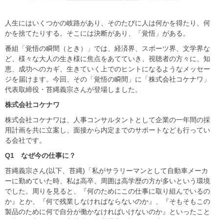
人生にはいくつかの岐路があり、そのたびに人は何かを得たり、何
かを捨てたりする。そこには決断があり、「覚悟」がある。
番組「覚悟の瞬間（とき）」では、経済界、スポーツ界、文学界な
ど、様々な大人の生き様に焦点をあてていき、視聴者の方々に、知
恵、成功へのカギ、生きていく上でのヒントになるようなメッセー
ジを届けます。今回、その「覚悟の瞬間」に「株式会社コケナワ」
代表取締役・苔縄義宗さんが登場しました。
株式会社コケナワ
株式会社コケナワは、人事コンサルタントとして企業の一年間の採
用計画を共に立案し、面接から内定までのサポートなども行ってい
る会社です。
Q1
なぜ今の仕事に？
苔縄義宗さん(以下、苔縄)「私がサラリーマンとして自動車メーカ
ーに勤めていた時、私は高卒、周囲は高学歴の方が多いという環境
でした。周りを見ると、『何のためにこの仕事に取り組んでいるの
か』とか、『何で残業しなければならないのか』、『そもそもこの
製品のために何で自分が働かなければいけないのか』といったこと