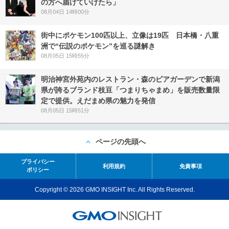
の方へ届けていけたら」
08月04日 14時00分
街中にポケモン100匹以上、立像は19匹 日本橋・八重
洲で“伝説のポケモン”を巡る謎解き
08月05日 15時55分
明治神宮外苑内のレストラン・森のビアガーデンで新潟
県が誇るブランド枝豆「つまりちゃまめ」を販売数量限
定で提供。えだまめ県の魅力を発信
08月05日 15時51分
ページの先頭へ
プライバシー
利用規約
免責事項
ポリシー
Copyright © 2026 GMO INSIGHT Inc. All Rights Reserved.