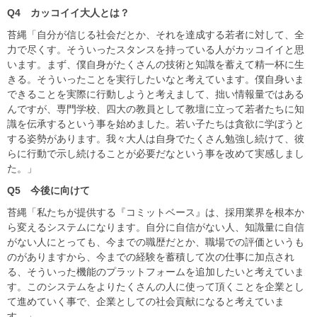
Q4
カッコイイ大人とは？
苔縄「自分が信じる社会だとか、それを達成する若者に対して、全
力で尽くす。そういったスタンスを持っている人がカッコイイと思
います。まず、僕自身がたくさんの技術と知識を蓄えて精一杯に生
きる。そういったことを実行したいなと考えています。僕自身いま
できることを実際に行動しようと考えまして、拙い情報量ではある
んですが、専門学校、四大の教員として教壇に立って若者たちに知
識を伝承するという事を始めました。若い子たちは貪欲に学ぼうと
する姿勢があります。我々大人は自身でたくさん勉強し続けて、彼
らに行動で示し続けることが必要だなという事を改めて実感しまし
た。」
Q5
今後に向けて
苔縄「私たちが提供する『コミットベース』は、採用業界を根本か
ら変えるシステムになります。自分に自信がない人、知識量に自信
がない人にとっても、今までの職歴だとか、職場での評価というも
のがありますから、今までの経験を蓄積して次の仕事に加点され
る、そういった機能のプラットフォームを追加したいと考えていま
す。このシステムをよりたくさんの人に使って頂くことを企業とし
て進めていく事で、企業としての社会貢献になると考えていま
す。」