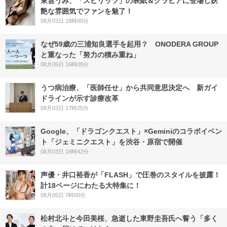
東雲うみ、「スピリッツ」の表紙＆グラビアに登場し妖
艶な雰囲気でファンを魅了！
08月03日 18時00分
なぜ59歳の三浦知良選手を起用？ ONODERA GROUP
と重なった「努力の積み重ね」
08月05日 16時00分
うつ病治療、「医師任せ」から共同意思決定へ 新ガイ
ドラインが示す診療改革
08月03日 17時25分
Google、「ドラゴンクエスト」×Geminiのコラボイベン
ト「ジェミニクエスト」を渋谷・原宿で開催
08月03日 18時42分
声優・井口裕香が「FLASH」で圧巻のスタイルを披露！
計18ページにわたる大特集に！
08月05日 7時00分
松村北斗と今田美桜、急逝した東野圭吾氏へ誓う「多く