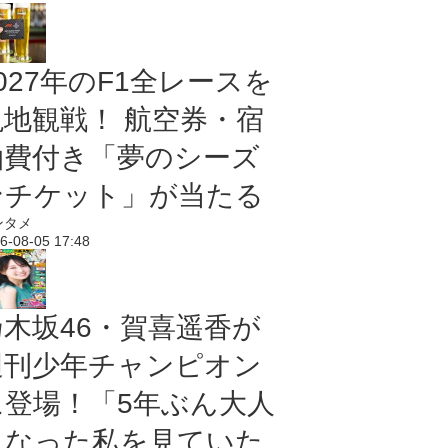
027年のF1全レースを
現地観戦！ 航空券・宿
泊費付き「夢のシーズ
ンチケット」が当たる
ンタメ
6-08-05 17:48
乃木坂46・賀喜遥香が
週刊少年チャンピオン
に登場！「5年ぶん大人
になった私を見ていた