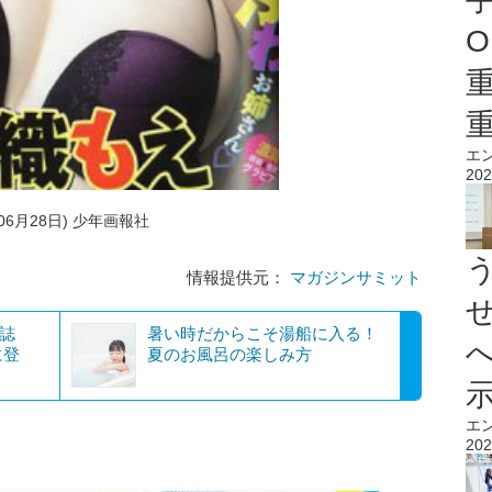
O
エ
202
年06月28日) 少年画報社
情報提供元：
マガジンサミット
雑誌
暑い時だからこそ湯船に入る！
に登
夏のお風呂の楽しみ方
エ
202