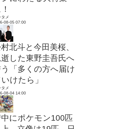
に！
ンタメ
6-08-05 07:00
松村北斗と今田美桜、
急逝した東野圭吾氏へ
誓う「多くの方へ届け
ていけたら」
ンタメ
6-08-04 14:00
街中にポケモン100匹
以上、立像は19匹 日