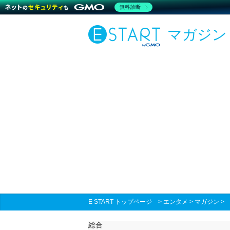
無料診断
マガジン
E START トップページ
>
エンタメ
>
マガジン
総合