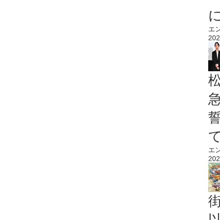
エ
202
エ
202