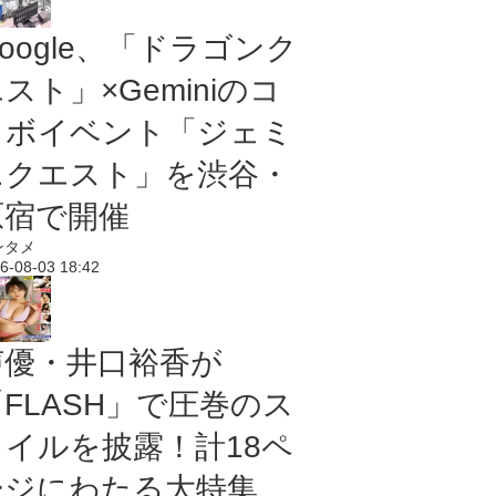
oogle、「ドラゴンク
スト」×Geminiのコ
ラボイベント「ジェミ
ニクエスト」を渋谷・
原宿で開催
ンタメ
6-08-03 18:42
声優・井口裕香が
「FLASH」で圧巻のス
タイルを披露！計18ペ
ージにわたる大特集