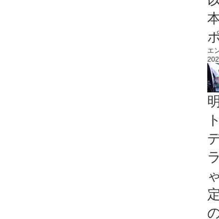
エ
202