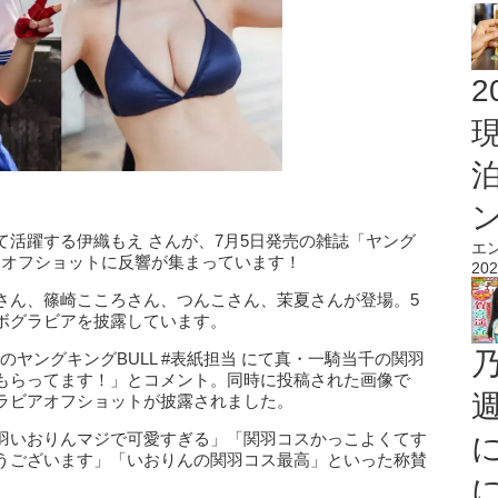
2
活躍する伊織もえ さんが、7月5日発売の雑誌「ヤング
エ
！オフショットに反響が集まっています！
202
さん、篠崎こころさん、つんこさん、茉夏さんが登場。5
ボグラビアを披露しています。
週号のヤングキングBULL #表紙担当 にて真・一騎当千の関羽
もらってます！」とコメント。同時に投稿された画像で
ラビアオフショットが披露されました。
羽いおりんマジで可愛すぎる」「関羽コスかっこよくてす
うございます」「いおりんの関羽コス最高」といった称賛