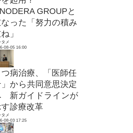
NODERA GROUPと
重なった「努力の積み
重ね」
ンタメ
6-08-05 16:00
うつ病治療、「医師任
せ」から共同意思決定
へ 新ガイドラインが
示す診療改革
ンタメ
6-08-03 17:25