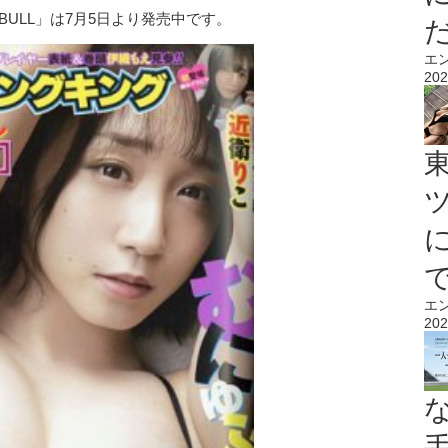
ULL」は7月5日より発売中です。
エ
202
エ
202