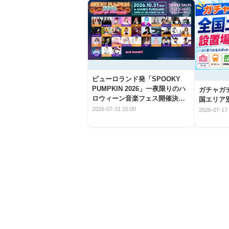
ピューロランド発「SPOOKY
PUMPKIN 2026」一夜限りのハ
ガチャガ
ロウィーン音楽フェス開催決
国エリア別
定！
2026-07-31 15:00
2026-07-17 