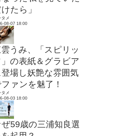
だけたら」
ンタメ
6-08-07 18:00
東雲うみ、「スピリッ
ツ」の表紙＆グラビア
に登場し妖艶な雰囲気
でファンを魅了！
ンタメ
6-08-03 18:00
なぜ59歳の三浦知良選
手を起用？