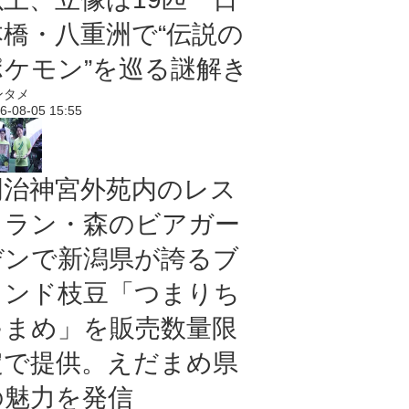
本橋・八重洲で“伝説の
ポケモン”を巡る謎解き
ンタメ
6-08-05 15:55
明治神宮外苑内のレス
トラン・森のビアガー
デンで新潟県が誇るブ
ランド枝豆「つまりち
ゃまめ」を販売数量限
定で提供。えだまめ県
の魅力を発信