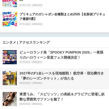
07月17日 13時00分
プリキュアのガシャポン全種類まとめ2026【名探偵プリキュ
ア最新9選】
07月16日 13時00分
エンタメ | アクセスランキング
ピューロランド発「SPOOKY PUMPKIN 2026」一夜限
りのハロウィーン音楽フェス開催決定！
07月31日 15時00分
2027年のF1全レースを現地観戦！ 航空券・宿泊費付き
「夢のシーズンチケット」が当たる
08月05日 17時48分
東雲うみ、「スピリッツ」の表紙＆グラビアに登場し妖
艶な雰囲気でファンを魅了！
08月03日 18時00分