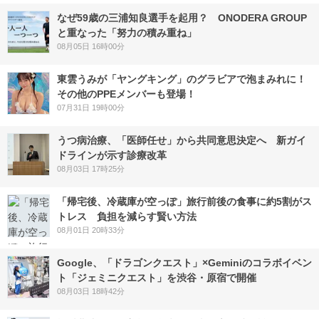
なぜ59歳の三浦知良選手を起用？ ONODERA GROUP
と重なった「努力の積み重ね」
08月05日 16時00分
東雲うみが「ヤングキング」のグラビアで泡まみれに！
その他のPPEメンバーも登場！
07月31日 19時00分
うつ病治療、「医師任せ」から共同意思決定へ 新ガイ
ドラインが示す診療改革
08月03日 17時25分
「帰宅後、冷蔵庫が空っぽ」旅行前後の食事に約5割がス
トレス 負担を減らす賢い方法
08月01日 20時33分
Google、「ドラゴンクエスト」×Geminiのコラボイベン
ト「ジェミニクエスト」を渋谷・原宿で開催
08月03日 18時42分