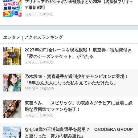
プリキュアのガシャポン全種類まとめ2026【名探偵プリキュ
ア最新9選】
07月16日 13時00分
エンタメ | アクセスランキング
2027年のF1全レースを現地観戦！ 航空券・宿泊費付き
「夢のシーズンチケット」が当たる
08月05日 17時48分
乃木坂46・賀喜遥香が週刊少年チャンピオンに登場！
「5年ぶん大人になった私を見ていただけたら」
08月07日 18時00分
東雲うみ、「スピリッツ」の表紙＆グラビアに登場し妖
艶な雰囲気でファンを魅了！
08月03日 18時00分
なぜ59歳の三浦知良選手を起用？ ONODERA GROUP
と重なった「努力の積み重ね」