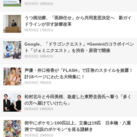
08月05日 16時00分
うつ病治療、「医師任せ」から共同意思決定へ 新ガイ
ドラインが示す診療改革
08月03日 17時25分
Google、「ドラゴンクエスト」×Geminiのコラボイベン
ト「ジェミニクエスト」を渋谷・原宿で開催
08月03日 18時42分
声優・井口裕香が「FLASH」で圧巻のスタイルを披露！
計18ページにわたる大特集に！
08月05日 7時00分
松村北斗と今田美桜、急逝した東野圭吾氏へ誓う「多く
の方へ届けていけたら」
08月04日 14時00分
街中にポケモン100匹以上、立像は19匹 日本橋・八重
洲で“伝説のポケモン”を巡る謎解き
08月05日 15時55分