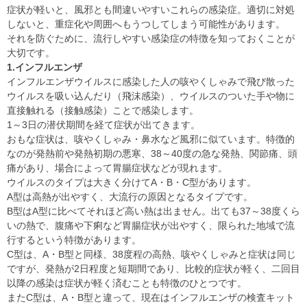
症状が軽いと、風邪とも間違いやすいこれらの感染症。適切に対処
しないと、重症化や周囲へもうつしてしまう可能性があります。
それを防ぐために、流行しやすい感染症の特徴を知っておくことが
大切です。
1.インフルエンザ
インフルエンザウイルスに感染した人の咳やくしゃみで飛び散った
ウイルスを吸い込んだり（飛沫感染）、ウイルスのついた手や物に
直接触れる（接触感染）ことで感染します。
1～3日の潜伏期間を経て症状が出てきます。
おもな症状は、咳やくしゃみ・鼻水など風邪に似ています。特徴的
なのが発熱前や発熱初期の悪寒、38～40度の急な発熱、関節痛、頭
痛があり、場合によって胃腸症状などが現れます。
ウイルスのタイプは大きく分けてA・B・C型があります。
A型は高熱が出やすく、大流行の原因となるタイプです。
B型はA型に比べてそれほど高い熱は出ません。出ても37～38度くら
いの熱で、腹痛や下痢など胃腸症状が出やすく、限られた地域で流
行するという特徴があります。
C型は、A・B型と同様、38度程の高熱、咳やくしゃみと症状は同じ
ですが、発熱が2日程度と短期間であり、比較的症状が軽く、二回目
以降の感染は症状が軽く済むことも特徴のひとつです。
またC型は、A・B型と違って、現在はインフルエンザの検査キット