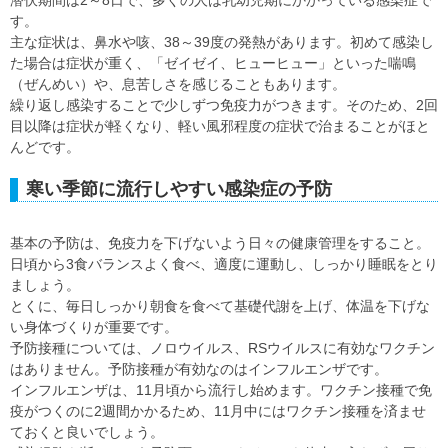
潜伏期間は2～8日で、多くの人は乳幼児期にかかっている感染症で
す。
主な症状は、鼻水や咳、38～39度の発熱があります。初めて感染し
た場合は症状が重く、「ゼイゼイ、ヒューヒュー」といった喘鳴
（ぜんめい）や、息苦しさを感じることもあります。
繰り返し感染することで少しずつ免疫力がつきます。そのため、2回
目以降は症状が軽くなり、軽い風邪程度の症状で治まることがほと
んどです。
寒い季節に流行しやすい感染症の予防
基本の予防は、免疫力を下げないよう日々の健康管理をすること。
日頃から3食バランスよく食べ、適度に運動し、しっかり睡眠をとり
ましょう。
とくに、毎日しっかり朝食を食べて基礎代謝を上げ、体温を下げな
い身体づくりが重要です。
予防接種については、ノロウイルス、RSウイルスに有効なワクチン
はありません。予防接種が有効なのはインフルエンザです。
インフルエンザは、11月頃から流行し始めます。ワクチン接種で免
疫がつくのに2週間かかるため、11月中にはワクチン接種を済ませ
ておくと良いでしょう。