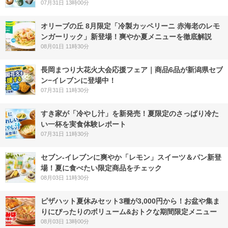
07月31日 13時00分
オリーブの丘 8月限定「冷製カッペリーニ 赤海老のレモ
ンガーリック」新登場！爽やか夏メニューを徹底解説
08月01日 11時30分
長岡まつり大花火大会応援フェア｜商品6品が新潟県セブ
ン−イレブンに登場中！
07月31日 11時30分
すき家が「冷やし汁」を新発売！夏限定のさっぱり冷た
い一杯を実食体験レポート
07月31日 11時30分
セブン‐イレブンに爽やか「レモン」スイーツ＆パン新登
場！夏に食べたい限定商品をチェック
08月03日 11時30分
ピザハット夏休みセット3種が3,000円から！お盆や集ま
りにぴったりのボリューム&おトクな期間限定メニュー
08月03日 13時00分