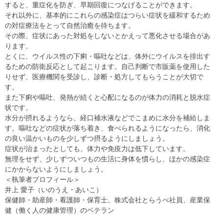
すると、重症化を防ぎ、早期回復につなげることができます。
それ以外に、基本的にこれらの感染症はつらい症状を緩和するため
の対症療法をとって自然治癒を待ちます。
その際、症状にあった対処をしないとかえって悪化させる場合があ
ります。
とくに、ウイルス性の下痢・嘔吐などは、体外にウイルスを排出す
るための防衛反応として起こります。自己判断で市販薬を使用した
りせず、医療機関を受診し、診断・処方してもらうことが大切で
す。
また下痢や嘔吐、発熱が続くと心配になるのが体力の消耗と脱水症
状です。
水分が摂れるようなら、経口補水液などでこまめに水分を補給しま
す。嘔吐などの症状が落ち着き、食べられるようになったら、消化
の良い温かいものを少しずつ摂るようにしましょう。
症状が治まったとしても、体力や免疫力は低下しています。
無理をせず、少しずついつもの生活に身体を慣らし、ほかの感染症
にかからないようにしましょう。
＜執筆者プロフィール＞
井上 愛子（いのうえ・あいこ）
保健師・助産師・看護師・保育士。株式会社とらうべ社員、産業保
健（働く人の健康管理）のベテラン