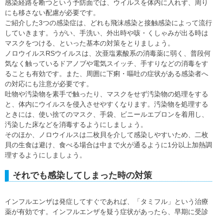
感染経路を断つという予防面では、ウイルスを体内に入れず、周り
にも移さない配慮が必要です。
ご紹介した3つの感染症は、どれも飛沫感染と接触感染によって流行
していきます。うがい、手洗い、外出時や咳・くしゃみが出る時は
マスクをつける、といった基本の対策をとりましょう。
ノロウイルスRSウイルスは、次亜塩素酸系の消毒薬に弱く、普段何
気なく触っているドアノブや電気スイッチ、手すりなどの消毒をす
ることも有効です。また、周囲に下痢・嘔吐の症状がある感染者へ
の対応にも注意が必要です。
吐物や汚染物を素手で触ったり、マスクをせず汚染物の処理をする
と、体内にウイルスを侵入させやすくなります。汚染物を処理する
ときには、使い捨てのマスク、手袋、ビニールエプロンを着用し、
汚染した床などを消毒するようにしましょう。
そのほか、ノロウイルスは二枚貝を介して感染しやすいため、二枚
貝の生食は避け、食べる場合は中まで火が通るように1分以上加熱調
理するようにしましょう。
それでも感染してしまった時の対策
インフルエンザは発症してすぐであれば、「タミフル」という治療
薬が有効です。インフルエンザを疑う症状があったら、早期に受診