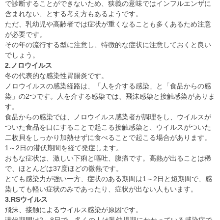
で診断することができないため、狭義の意味ではインフルエンザに
含まれない、とする考え方もあるようです。
ただ、乳幼児や高齢者では症状が重くなることも多くあるため注意
が必要です。
その年の流行する型に注意し、特徴的な症状に注意しておくと良い
でしょう。
2.ノロウイルス
冬の代表的な感染性胃腸炎です。
ノロウイルスの感染経路は、「人を介する感染」と「食品からの感
染」の2つです。人を介する感染では、飛沫感染と接触感染がありま
す。
食品からの感染では、ノロウイルス感染者が調理をし、ウイルスが
ついた食品を口にすることで起こる接触感染と、ウイルスがついた
二枚貝をしっかり加熱せずに食べることで起こる場合があります。
1～2日の潜伏期間を経て発症します。
おもな症状は、激しい下痢と嘔吐、腹痛です。高熱が出ることは稀
で、ほとんどは37度ほどの微熱です。
とても感染力が強い一方、症状のある期間は1～2日と短期間で、感
染しても軽い症状のみであったり、症状が出ない人もいます。
3.RSウイルス
飛沫、接触によるウイルス感染が原因です。