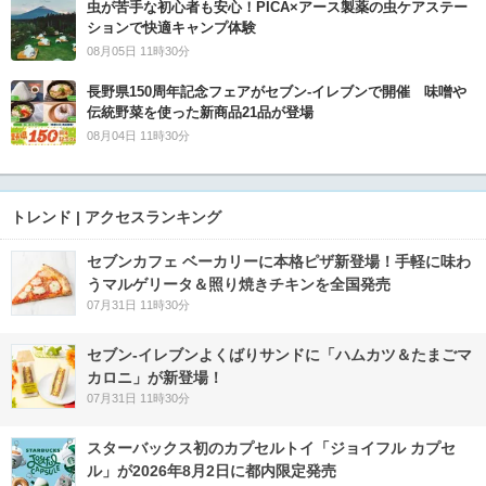
虫が苦手な初心者も安心！PICA×アース製薬の虫ケアステー
ションで快適キャンプ体験
08月05日 11時30分
長野県150周年記念フェアがセブン-イレブンで開催 味噌や
伝統野菜を使った新商品21品が登場
08月04日 11時30分
トレンド | アクセスランキング
セブンカフェ ベーカリーに本格ピザ新登場！手軽に味わ
うマルゲリータ＆照り焼きチキンを全国発売
07月31日 11時30分
セブン‐イレブンよくばりサンドに「ハムカツ＆たまごマ
カロニ」が新登場！
07月31日 11時30分
スターバックス初のカプセルトイ「ジョイフル カプセ
ル」が2026年8月2日に都内限定発売