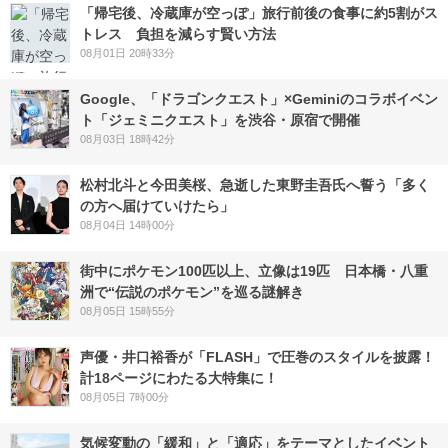
「帰宅後、冷蔵庫が空っぽ」旅行前後の食事に約5割がス
トレス 負担を減らす賢い方法
08月01日 20時33分
Google、「ドラゴンクエスト」×Geminiのコラボイベン
ト「ジェミニクエスト」を渋谷・原宿で開催
08月03日 18時42分
松村北斗と今田美桜、急逝した東野圭吾氏へ誓う「多く
の方へ届けていけたら」
08月04日 14時00分
街中にポケモン100匹以上、立像は19匹 日本橋・八重
洲で“伝説のポケモン”を巡る謎解き
08月05日 15時55分
声優・井口裕香が「FLASH」で圧巻のスタイルを披露！
計18ページにわたる大特集に！
08月05日 7時00分
気候変動の「緩和」と「適応」をテーマとしたイベント