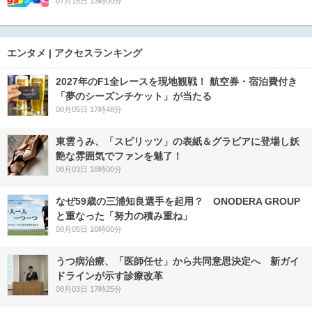
07月16日 13時00分
エンタメ | アクセスランキング
2027年のF1全レースを現地観戦！ 航空券・宿泊費付き
「夢のシーズンチケット」が当たる
08月05日 17時48分
東雲うみ、「スピリッツ」の表紙＆グラビアに登場し妖
艶な雰囲気でファンを魅了！
08月03日 18時00分
なぜ59歳の三浦知良選手を起用？ ONODERA GROUP
と重なった「努力の積み重ね」
08月05日 16時00分
うつ病治療、「医師任せ」から共同意思決定へ 新ガイ
ドラインが示す診療改革
08月03日 17時25分