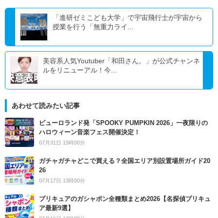
「進研ゼミこども大学」で宇宙飛行士が宇宙から
授業を行う「無重力ライ...
美容系人気Youtuber「和田さん。」が公式チャンネ
ルをリニューアル！今...
あわせて読みたい記事
ピューロランド発「SPOOKY PUMPKIN 2026」一夜限りの
ハロウィーン音楽フェス開催決定！
07月31日 15時00分
ガチャガチャどこで買える？全国エリア別設置場所ガイド20
26
07月17日 13時00分
プリキュアのガシャポン全種類まとめ2026【名探偵プリキュ
ア最新9選】