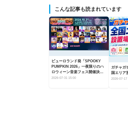
こんな記事も読まれています
ピューロランド発「SPOOKY
PUMPKIN 2026」一夜限りのハ
ガチャガ
ロウィーン音楽フェス開催決
国エリア別
定！
2026-07-31 15:00
2026-07-17 