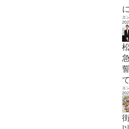
エ
202
エ
202