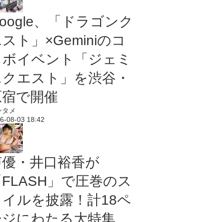
oogle、「ドラゴンク
スト」×Geminiのコ
ラボイベント「ジェミ
ニクエスト」を渋谷・
原宿で開催
ンタメ
6-08-03 18:42
声優・井口裕香が
「FLASH」で圧巻のス
タイルを披露！計18ペ
ージにわたる大特集