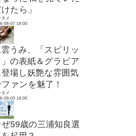
だけたら」
ンタメ
6-08-07 18:00
東雲うみ、「スピリッ
ツ」の表紙＆グラビア
に登場し妖艶な雰囲気
でファンを魅了！
ンタメ
6-08-03 18:00
なぜ59歳の三浦知良選
手を起用？