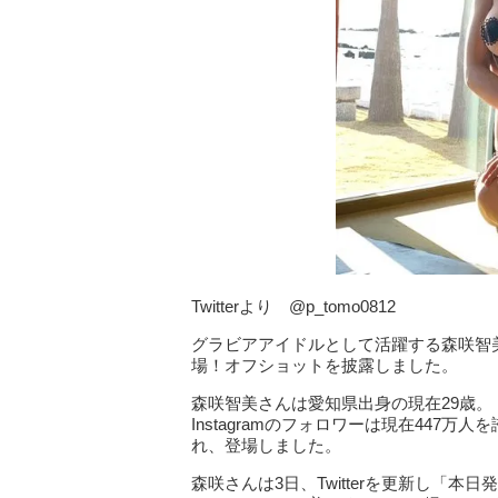
Twitterより @p_tomo0812
グラビアアイドルとして活躍する森咲智美
場！オフショットを披露しました。
森咲智美さんは愛知県出身の現在29歳
Instagramのフォロワーは現在44
れ、登場しました。
森咲さんは3日、Twitterを更新し「本