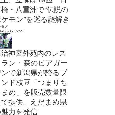
本橋・八重洲で“伝説の
ポケモン”を巡る謎解き
ンタメ
6-08-05 15:55
明治神宮外苑内のレス
トラン・森のビアガー
デンで新潟県が誇るブ
ランド枝豆「つまりち
ゃまめ」を販売数量限
定で提供。えだまめ県
の魅力を発信