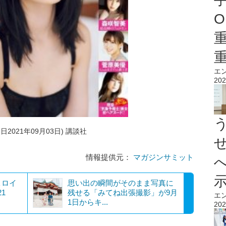
O
エ
202
売日2021年09月03日) 講談社
情報提供元：
マガジンサミット
＆ロイ
思い出の瞬間がそのまま写真に
1
残せる「みてね出張撮影」が9月
エ
1日からキ...
202