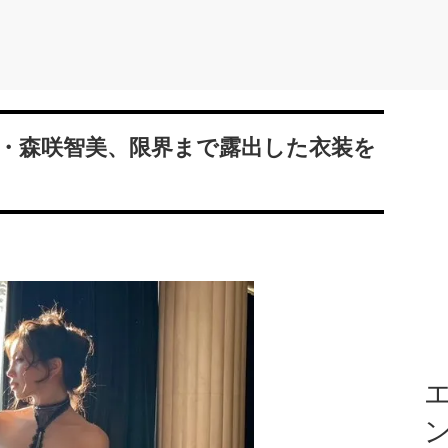
・森咲智美、限界まで露出した衣装を
エ