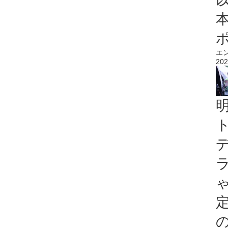
エ
202