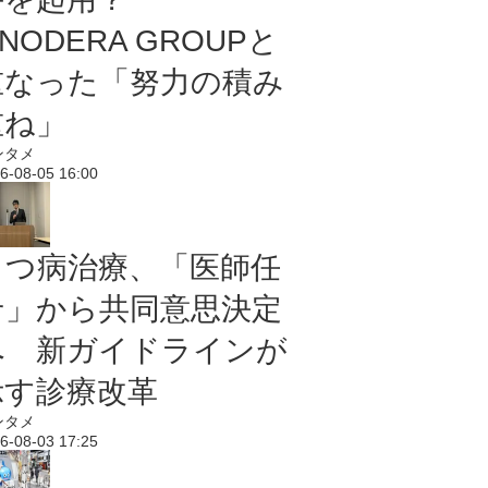
NODERA GROUPと
重なった「努力の積み
重ね」
ンタメ
6-08-05 16:00
うつ病治療、「医師任
せ」から共同意思決定
へ 新ガイドラインが
示す診療改革
ンタメ
6-08-03 17:25