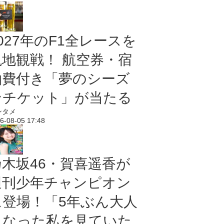
027年のF1全レースを
現地観戦！ 航空券・宿
泊費付き「夢のシーズ
ンチケット」が当たる
ンタメ
6-08-05 17:48
乃木坂46・賀喜遥香が
週刊少年チャンピオン
に登場！「5年ぶん大人
になった私を見ていた