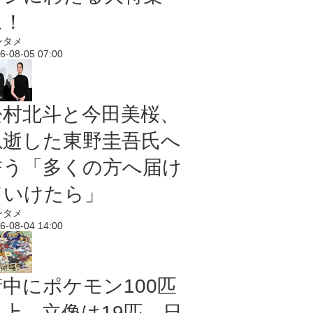
に！
ンタメ
6-08-05 07:00
松村北斗と今田美桜、
急逝した東野圭吾氏へ
誓う「多くの方へ届け
ていけたら」
ンタメ
6-08-04 14:00
街中にポケモン100匹
以上、立像は19匹 日