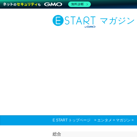
無料診断
マガジン
E START トップページ
>
エンタメ
>
マガジン
総合