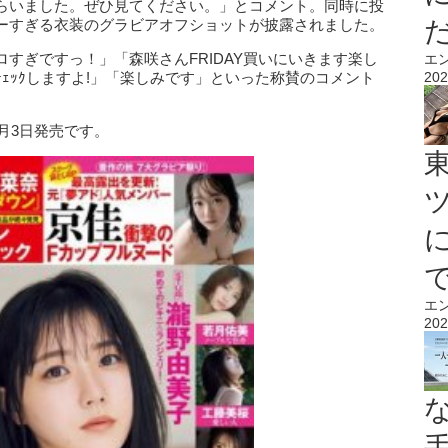
らいました。ぜひ見てください。」とコメント。同時に投
ーすぎる衣装のグラビアオフショットが披露されました。
すぎですっ！」「森咲さんFRIDAY買いにいきます楽し
エ
ｪｯｸしますよ!」「楽しみです」といった称賛のコメント
202
9月3日発売です。
エ
202