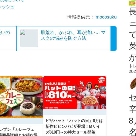
レッシュ
情報提供元：
mocosuku
長いの
肌荒れ、かぶれ、耳が痛い… マ
スクの悩みを防ぐ方法
ト
202
ピザハット「ハットの日」8月は
新作ビビンバピザ登場！Mサイ
イレブン「カレーフェ
ズ810円～の特大セール開催
5品商品詳細とお得な限