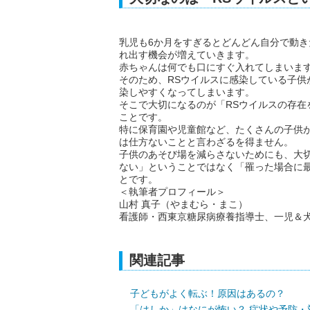
乳児も6か月をすぎるとどんどん自分で動
れ出す機会が増えていきます。
赤ちゃんは何でも口にすぐ入れてしまいま
そのため、RSウイルスに感染している子
染しやすくなってしまいます。
そこで大切になるのが「RSウイルスの存
ことです。
特に保育園や児童館など、たくさんの子供
は仕方ないことと言わざるを得ません。
子供のあそび場を減らさないためにも、大
ない」ということではなく「罹った場合に
とです。
＜執筆者プロフィール＞
山村 真子（やまむら・まこ）
看護師・西東京糖尿病療養指導士、一児＆
関連記事
子どもがよく転ぶ！原因はあるの？
「はしか」はなにが怖い？ 症状や予防・