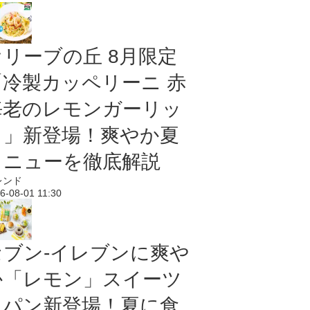
オリーブの丘 8月限定
「冷製カッペリーニ 赤
海老のレモンガーリッ
ク」新登場！爽やか夏
メニューを徹底解説
レンド
6-08-01 11:30
セブン‐イレブンに爽や
か「レモン」スイーツ
＆パン新登場！夏に食