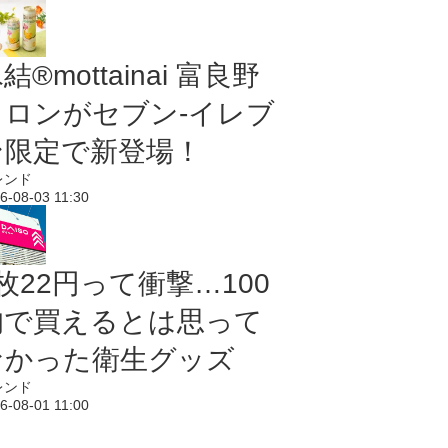
結®mottainai 富良野
メロンがセブン‐イレブ
ン限定で新登場！
レンド
6-08-03 11:30
枚22円って衝撃…100
均で買えるとは思って
なかった衛生グッズ
レンド
6-08-01 11:00