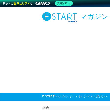
無料診断
マガジン
E START トップページ
>
トレンド
>
マガジン
総合