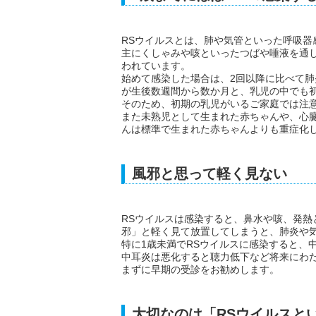
RSウイルスとは、肺や気管といった呼吸器
主にくしゃみや咳といったつばや唾液を通し
われています。
始めて感染した場合は、2回以降に比べて
が生後数週間から数か月と、乳児の中でも
そのため、初期の乳児がいるご家庭では注
また未熟児として生まれた赤ちゃんや、心
んは標準で生まれた赤ちゃんよりも重症化
風邪と思って軽く見ない
RSウイルスは感染すると、鼻水や咳、発
邪」と軽く見て放置してしまうと、肺炎や
特に1歳未満でRSウイルスに感染すると、
中耳炎は悪化すると聴力低下など将来にわ
まずに早期の受診をお勧めします。
大切なのは「RSウイルスと