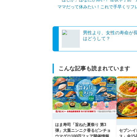
ママだって休みたい！これで手早くリフ
男性より、女性の寿命が
はどうして？
こんな記事も読まれています
はま寿司「旨ねた夏祭り 第3
弾」大葉ニンニク香るビンチョ
セブン‐
ウマグロ100円フェア開催情報
ス」全1