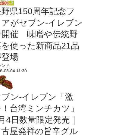
長野県150周年記念フ
ェアがセブン-イレブン
で開催 味噌や伝統野
菜を使った新商品21品
が登場
レンド
6-08-04 11:30
セブン-イレブン「激
辛！台湾ミンチカツ」
8月4日数量限定発売｜
名古屋発祥の旨辛グル