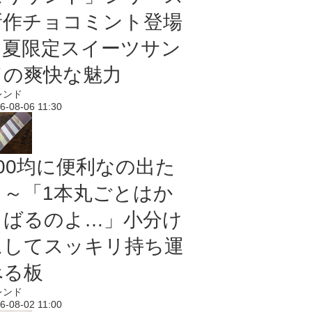
新作チョコミント登場
｜夏限定スイーツサン
ドの爽快な魅力
レンド
6-08-06 11:30
100均に便利なの出た
よ～「1本丸ごとはか
さばるのよ…」小分け
にしてスッキリ持ち運
べる板
レンド
6-08-02 11:00