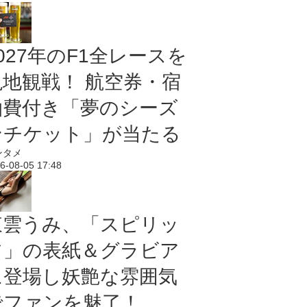
027年のF1全レースを
現地観戦！ 航空券・宿
泊費付き「夢のシーズ
ンチケット」が当たる
ンタメ
6-08-05 17:48
東雲うみ、「スピリッ
ツ」の表紙＆グラビア
に登場し妖艶な雰囲気
でファンを魅了！