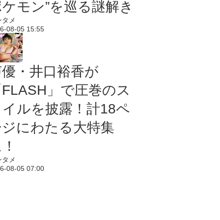
ポケモン”を巡る謎解き
ンタメ
6-08-05 15:55
声優・井口裕香が
「FLASH」で圧巻のス
タイルを披露！計18ペ
ージにわたる大特集
に！
ンタメ
6-08-05 07:00