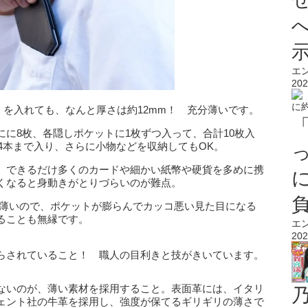
エ
202
枚」を入れても、なんと厚さは約12mm！ 充分薄いです。
に8枚、各隠しポケットに1枚ずつ入って、合計10枚入
は4本まで入り、さらに小物などを収納してもOK。
、できるだけ多くのカードや細かい紙幣や硬貨を多めに携
くなると身動きがとりづらいのが難点。
さん入れても薄いので、ポケットが膨らんでカッコ悪い見た目になる
ることも無縁です。
エ
202
らされていること！ 職人の目利きと技がきいています。
ないのが、薄い素材を採用すること。表面革には、イタリ
ェント社の牛革を採用し、強度が保てるギリギリの薄さで