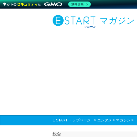
無料診断
マガジン
E START トップページ
>
エンタメ
>
マガジン
総合