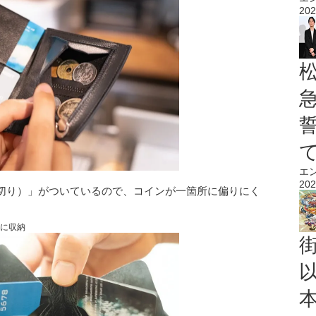
202
エ
202
切り）」がついているので、コインが一箇所に偏りにく
らに収納