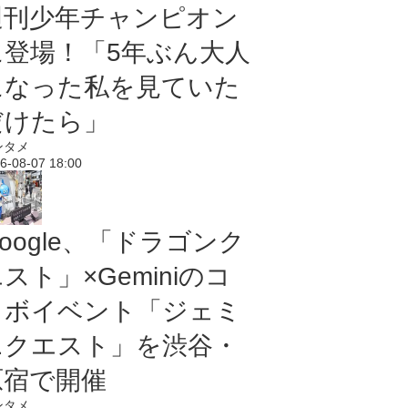
週刊少年チャンピオン
に登場！「5年ぶん大人
になった私を見ていた
だけたら」
ンタメ
6-08-07 18:00
oogle、「ドラゴンク
スト」×Geminiのコ
ラボイベント「ジェミ
ニクエスト」を渋谷・
原宿で開催
ンタメ