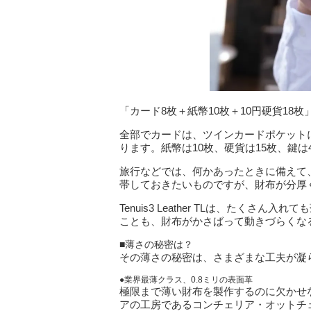
「カード8枚＋紙幣10枚＋10円硬貨18
全部でカードは、ツインカードポケットに
ります。紙幣は10枚、硬貨は15枚、鍵
旅行などでは、何かあったときに備えて
帯しておきたいものですが、財布が分厚
Tenuis3 Leather TLは、たく
ことも、財布がかさばって動きづらくな
■薄さの秘密は？
その薄さの秘密は、さまざまな工夫が凝
●業界最薄クラス、0.8ミリの表面革
極限まで薄い財布を製作するのに欠かせ
アの工房であるコンチェリア・オットチ