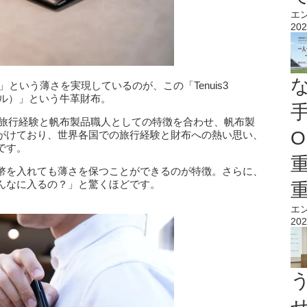
エ
202
という薄さを実現しているのが、この「Tenuis3
ィーエル）」という牛革財布。
海外旅行経験と帆布製品職人としての特徴を合わせ、帆布製
O
がけており、世界各国での旅行経験と財布への熱い思い、
です。
幣を入れても薄さを保つことができるのが特徴。さらに、
んなに入るの？」と驚くほどです。
エ
202