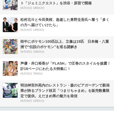
ト「ジェミニクエスト」を渋谷・原宿で開催
08月03日 18時42分
松村北斗と今田美桜、急逝した東野圭吾氏へ誓う「多く
の方へ届けていけたら」
08月04日 14時00分
街中にポケモン100匹以上、立像は19匹 日本橋・八重
洲で“伝説のポケモン”を巡る謎解き
08月05日 15時55分
声優・井口裕香が「FLASH」で圧巻のスタイルを披露！
計18ページにわたる大特集に！
08月05日 7時00分
明治神宮外苑内のレストラン・森のビアガーデンで新潟
県が誇るブランド枝豆「つまりちゃまめ」を販売数量限
定で提供。えだまめ県の魅力を発信
08月05日 15時51分