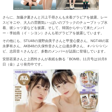
さらに、加藤夕夏さんと川上千尋さんも水着グラビアを披露。レー
スビキニや、大人の雰囲気いっぱいのブラックのチューブトップ水
着、彼シャツ姿などを披露。そして、韓国からやって来たメンバ
ー・李始燕（イ・シヨン）さんも初グラビアを披露しています。
その他にも、STU48の瀧野由美子さんと甲斐心愛さん、NGT48の富
永夢有さん、AKB48の久保怜音さんと山邊歩夢さん、＃ババババン
ビ、志田音々さんなど、多数のメンバーが誌面に登場しています。
安部若菜さんと上西怜さんが表紙を飾る「BOMB」11月号は10月8
日（金）より発売中です。