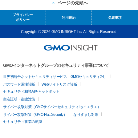
ページの先頭へ
プライバシー
利用規約
免責事項
ポリシー
Copyright © 2026 GMO INSIGHT Inc. All Rights Reserved.
GMOインターネットグループのセキュリティ事業について
世界初総合ネットセキュリティサービス「GMOセキュリティ24」
パスワード漏洩診断
Webサイトリスク診断
セキュリティ相談AIチャットボット
実在証明・盗聴対策
サイバー攻撃対策（GMOサイバーセキュリティ byイエラエ）
サイバー攻撃対策（GMO Flatt Security）
なりすまし対策
セキュリティ事業の軌跡