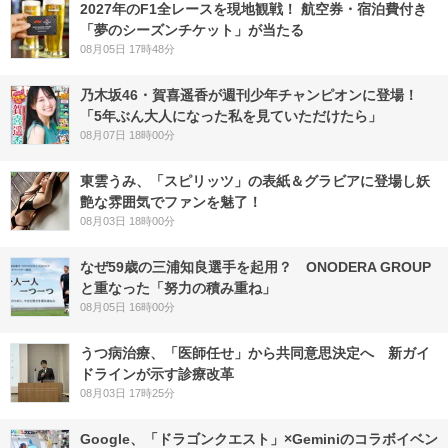
2027年のF1全レースを現地観戦！ 航空券・宿泊費付き
「夢のシーズンチケット」が当たる
08月05日 17時48分
乃木坂46・賀喜遥香が週刊少年チャンピオンに登場！
「5年ぶん大人になった私を見ていただけたら」
08月07日 18時00分
東雲うみ、「スピリッツ」の表紙＆グラビアに登場し妖
艶な雰囲気でファンを魅了！
08月03日 18時00分
なぜ59歳の三浦知良選手を起用？ ONODERA GROUP
と重なった「努力の積み重ね」
08月05日 16時00分
うつ病治療、「医師任せ」から共同意思決定へ 新ガイ
ドラインが示す診療改革
08月03日 17時25分
Google、「ドラゴンクエスト」×Geminiのコラボイベン