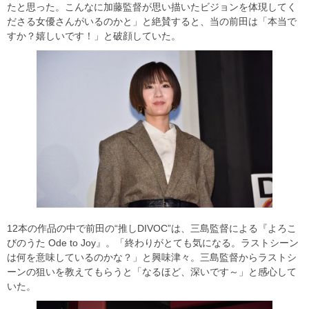
たと思った。こんなに加藤監督が思い描いたビジョンを体現してく
ださる女優さんがいるのかと」と絶賛すると、当の前田は「本当で
すか？嬉しいです！」と破顔していた。
12本の作品の中で前田の“推しDIVOC”は、三島監督による『よろこ
びのうた Ode to Joy』。「終わりがとても気になる。ラストシーン
は何を意味しているのかな？」と興味津々。三島監督からラストシ
ーンの狙いを教えてもらうと「なるほど、深いです～」と感心して
いた。