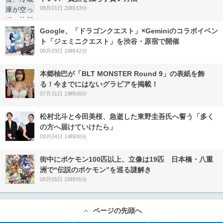
08月01日 20時33分
Google、「ドラゴンクエスト」×Geminiのコラボイベン
ト「ジェミニクエスト」を渋谷・原宿で開催
08月03日 18時42分
本郷柚巴が「BLT MONSTER Round 9」の表紙を飾
る！今までにはないグラビアを掲載！
07月31日 19時00分
松村北斗と今田美桜、急逝した東野圭吾氏へ誓う「多く
の方へ届けていけたら」
08月04日 14時00分
街中にポケモン100匹以上、立像は19匹 日本橋・八重
洲で“伝説のポケモン”を巡る謎解き
08月05日 15時55分
ページの先頭へ