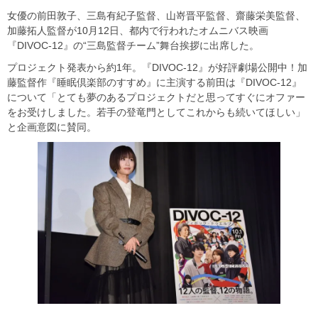
女優の前田敦子、三島有紀子監督、山嵜晋平監督、齋藤栄美監督、
加藤拓人監督が10月12日、都内で行われたオムニバス映画
『DIVOC-12』の“三島監督チーム”舞台挨拶に出席した。
プロジェクト発表から約1年。『DIVOC-12』が好評劇場公開中！加
藤監督作『睡眠倶楽部のすすめ』に主演する前田は『DIVOC-12』
について「とても夢のあるプロジェクトだと思ってすぐにオファー
をお受けしました。若手の登竜門としてこれからも続いてほしい」
と企画意図に賛同。