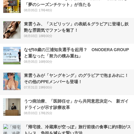
「夢のシーズンチケット」が当たる
08月05日 17時48分
東雲うみ、「スピリッツ」の表紙＆グラビアに登場し妖
艶な雰囲気でファンを魅了！
08月03日 18時00分
なぜ59歳の三浦知良選手を起用？ ONODERA GROUP
と重なった「努力の積み重ね」
08月05日 16時00分
東雲うみが「ヤングキング」のグラビアで泡まみれに！
その他のPPEメンバーも登場！
07月31日 19時00分
うつ病治療、「医師任せ」から共同意思決定へ 新ガイ
ドラインが示す診療改革
08月03日 17時25分
「帰宅後、冷蔵庫が空っぽ」旅行前後の食事に約5割がス
トレス 負担を減らす賢い方法