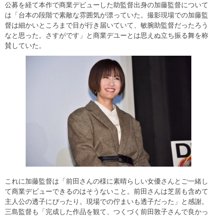
公募を経て本作で商業デビューした助監督出身の加藤監督について
は「台本の段階で素敵な雰囲気が漂っていた。撮影現場での加藤監
督は細かいところまで目が行き届いていて、敏腕助監督だったろう
なと思った。さすがです」と商業デユーとは思えぬ立ち振る舞を称
賛していた。
これに加藤監督は「前田さんの様に素晴らしい女優さんとご一緒し
て商業デビューできるのはそうないこと。前田さんは芝居も含めて
主人公の透子にぴったり。現場での佇まいも透子だった」と感謝。
三島監督も「完成した作品を観て、つくづく前田敦子さんで良かっ