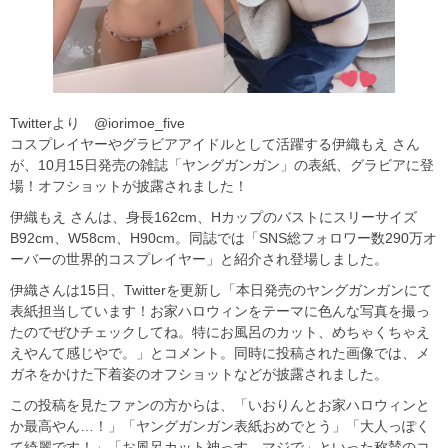
Twitterより @iorimoe_five
コスプレイヤーやグラビアアイドルとして活躍する伊織もえ さん
が、10月15日発売の雑誌「ヤングガンガン」の表紙、グラビアに登
場！オフショットが披露されました！
伊織もえ さんは、身長162cm、Hカップのバストにスリーサイズ
B92cm、W58cm、H90cm。同誌では「SNS総フォロワー数290万オ
ーバーの世界的コスプレイヤー」と紹介され登場しました。
伊織さんは15日、Twitterを更新し「本日発売のヤングガンガンにて
表紙担当しています！お家ハロウィンをテーマに色んな写真を撮っ
たのでぜひチェックしてね。特にお風呂のカット、めちゃくちゃえ
えやんて感じやで。」とコメント。同時に投稿された画像では、メ
ガネをかけた下着姿のオフショットなどが披露されました。
この投稿を見たファンの方からは、「いおりんとお家ハロウィンと
か最高やん…！」「ヤングガンガン表紙おめでとう」「大人っぽく
て綺麗です！」「お風呂カット神っす、マジで」といった称賛のコ