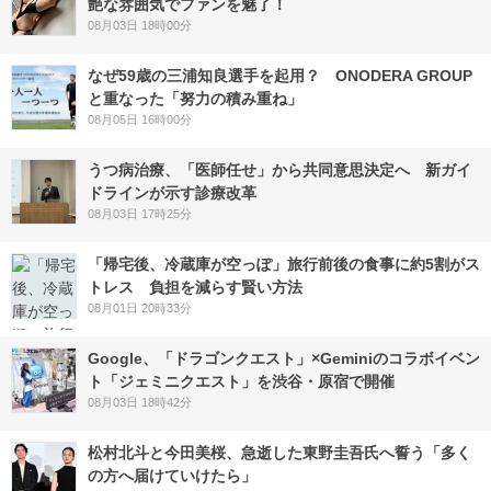
艶な雰囲気でファンを魅了！
08月03日 18時00分
なぜ59歳の三浦知良選手を起用？ ONODERA GROUP
と重なった「努力の積み重ね」
08月05日 16時00分
うつ病治療、「医師任せ」から共同意思決定へ 新ガイ
ドラインが示す診療改革
08月03日 17時25分
「帰宅後、冷蔵庫が空っぽ」旅行前後の食事に約5割がス
トレス 負担を減らす賢い方法
08月01日 20時33分
Google、「ドラゴンクエスト」×Geminiのコラボイベン
ト「ジェミニクエスト」を渋谷・原宿で開催
08月03日 18時42分
松村北斗と今田美桜、急逝した東野圭吾氏へ誓う「多く
の方へ届けていけたら」