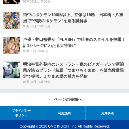
08月04日 14時00分
街中にポケモン100匹以上、立像は19匹 日本橋・八重
洲で“伝説のポケモン”を巡る謎解き
08月05日 15時55分
声優・井口裕香が「FLASH」で圧巻のスタイルを披露！
計18ページにわたる大特集に！
08月05日 7時00分
明治神宮外苑内のレストラン・森のビアガーデンで新潟
県が誇るブランド枝豆「つまりちゃまめ」を販売数量限
定で提供。えだまめ県の魅力を発信
08月05日 15時51分
ページの先頭へ
プライバシー
利用規約
免責事項
ポリシー
Copyright © 2026 GMO INSIGHT Inc. All Rights Reserved.