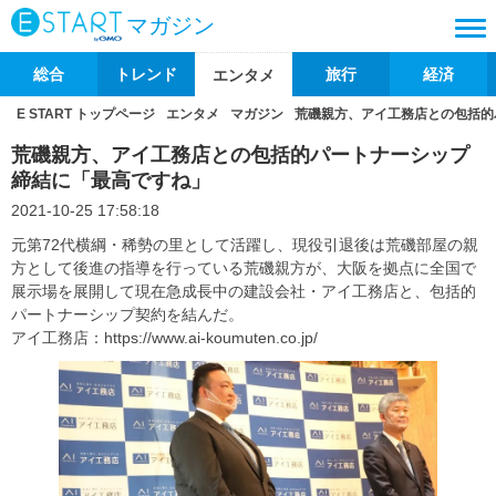
マガジン
総合
トレンド
旅行
経済
エンタメ
E START トップページ
エンタメ
マガジン
荒磯親方、アイ工務店との包括的
荒磯親方、アイ工務店との包括的パートナーシップ
締結に「最高ですね」
2021-10-25 17:58:18
元第72代横綱・稀勢の里として活躍し、現役引退後は荒磯部屋の親
方として後進の指導を行っている荒磯親方が、大阪を拠点に全国で
展示場を展開して現在急成長中の建設会社・アイ工務店と、包括的
パートナーシップ契約を結んだ。
アイ工務店：https://www.ai-koumuten.co.jp/