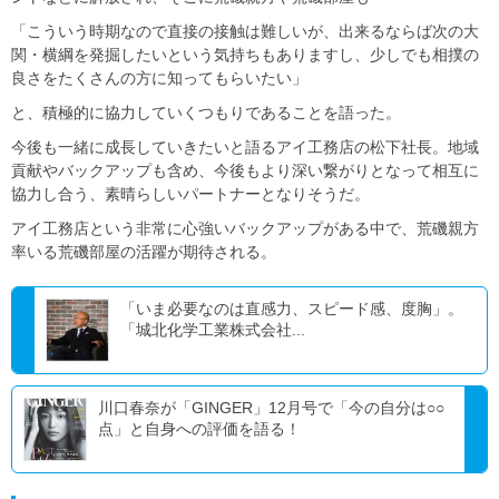
「こういう時期なので直接の接触は難しいが、出来るならば次の大
関・横綱を発掘したいという気持ちもありますし、少しでも相撲の
良さをたくさんの方に知ってもらいたい」
と、積極的に協力していくつもりであることを語った。
今後も一緒に成長していきたいと語るアイ工務店の松下社長。地域
貢献やバックアップも含め、今後もより深い繋がりとなって相互に
協力し合う、素晴らしいパートナーとなりそうだ。
アイ工務店という非常に心強いバックアップがある中で、荒磯親方
率いる荒磯部屋の活躍が期待される。
「いま必要なのは直感力、スピード感、度胸」。
「城北化学工業株式会社...
川口春奈が「GINGER」12月号で「今の自分は○○
点」と自身への評価を語る！