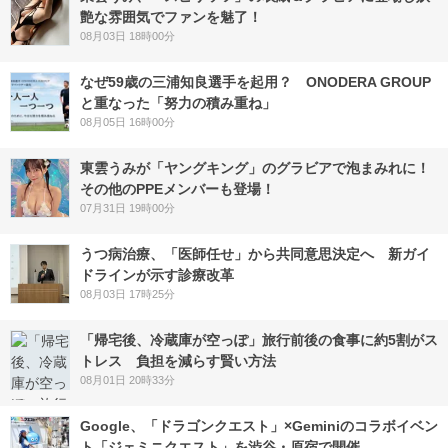
艶な雰囲気でファンを魅了！
08月03日 18時00分
なぜ59歳の三浦知良選手を起用？ ONODERA GROUP
と重なった「努力の積み重ね」
08月05日 16時00分
東雲うみが「ヤングキング」のグラビアで泡まみれに！
その他のPPEメンバーも登場！
07月31日 19時00分
うつ病治療、「医師任せ」から共同意思決定へ 新ガイ
ドラインが示す診療改革
08月03日 17時25分
「帰宅後、冷蔵庫が空っぽ」旅行前後の食事に約5割がス
トレス 負担を減らす賢い方法
08月01日 20時33分
Google、「ドラゴンクエスト」×Geminiのコラボイベン
ト「ジェミニクエスト」を渋谷・原宿で開催