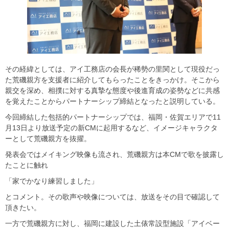
その経緯としては、アイ工務店の会長が稀勢の里関として現役だっ
た荒磯親方を支援者に紹介してもらったことをきっかけ。そこから
親交を深め、相撲に対する真摯な態度や後進育成の姿勢などに共感
を覚えたことからパートナーシップ締結となったと説明している。
今回締結した包括的パートナーシップでは、福岡・佐賀エリアで11
月13日より放送予定の新CMに起用するなど、イメージキャラクタ
ーとして荒磯親方を抜擢。
発表会ではメイキング映像も流され、荒磯親方は本CMで歌を披露し
たことに触れ
「家でかなり練習しました」
とコメント。その歌声や映像については、放送をその目で確認して
頂きたい。
一方で荒磯親方に対し、福岡に建設した土俵常設型施設「アイベー