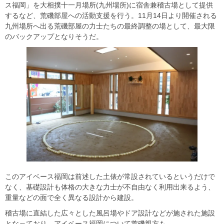
ス福岡」を大相撲十一月場所(九州場所)に宿舎兼稽古場として提供
するなど、荒磯部屋への活動支援を行う。11月14日より開催される
九州場所へ出る荒磯部屋の力士たちの最終調整の場として、最大限
のバックアップとなりそうだ。
このアイベース福岡は前述した土俵が常設されているというだけで
なく、基礎設計も体格の大きな力士が不自由なく利用出来るよう、
重量などの面で全く異なる設計から建設。
稽古場に直結した広々とした風呂場やドア設計などが施された施設
となっており、アイベース福岡について荒磯親方も