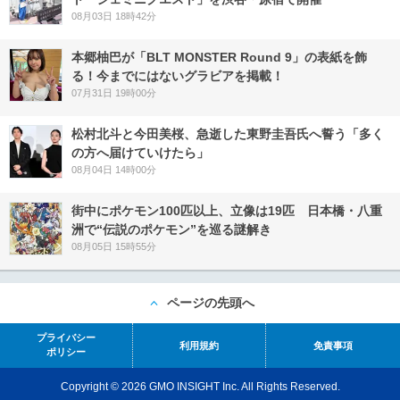
08月03日 18時42分
本郷柚巴が「BLT MONSTER Round 9」の表紙を飾
る！今までにはないグラビアを掲載！
07月31日 19時00分
松村北斗と今田美桜、急逝した東野圭吾氏へ誓う「多く
の方へ届けていけたら」
08月04日 14時00分
街中にポケモン100匹以上、立像は19匹 日本橋・八重
洲で“伝説のポケモン”を巡る謎解き
08月05日 15時55分
ページの先頭へ
プライバシー
利用規約
免責事項
ポリシー
Copyright © 2026 GMO INSIGHT Inc. All Rights Reserved.