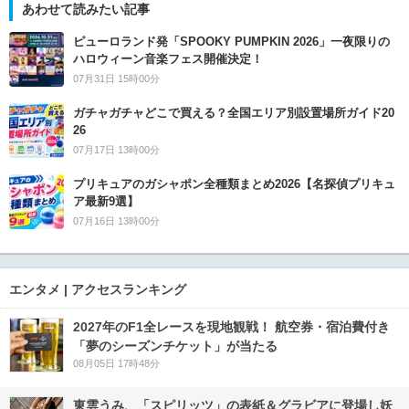
あわせて読みたい記事
ピューロランド発「SPOOKY PUMPKIN 2026」一夜限りの
ハロウィーン音楽フェス開催決定！
07月31日 15時00分
ガチャガチャどこで買える？全国エリア別設置場所ガイド20
26
07月17日 13時00分
プリキュアのガシャポン全種類まとめ2026【名探偵プリキュ
ア最新9選】
07月16日 13時00分
エンタメ | アクセスランキング
2027年のF1全レースを現地観戦！ 航空券・宿泊費付き
「夢のシーズンチケット」が当たる
08月05日 17時48分
東雲うみ、「スピリッツ」の表紙＆グラビアに登場し妖