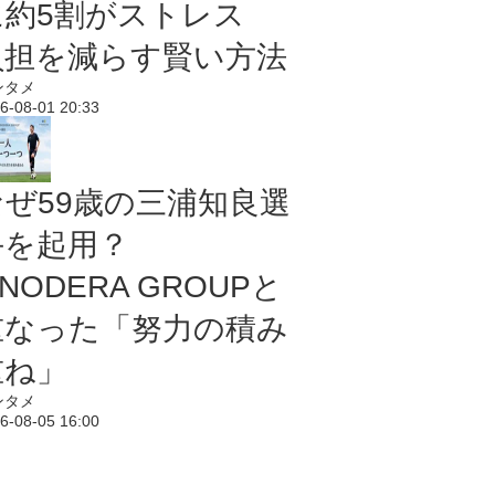
に約5割がストレス
負担を減らす賢い方法
ンタメ
6-08-01 20:33
なぜ59歳の三浦知良選
手を起用？
NODERA GROUPと
重なった「努力の積み
重ね」
ンタメ
6-08-05 16:00