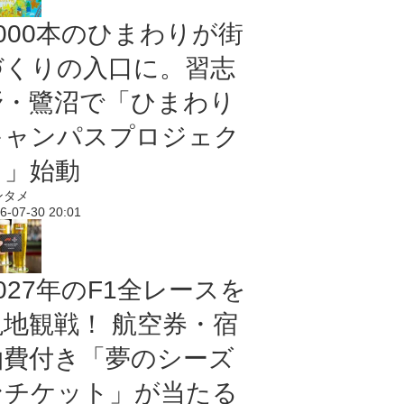
5000本のひまわりが街
づくりの入口に。習志
野・鷺沼で「ひまわり
キャンパスプロジェク
ト」始動
ンタメ
6-07-30 20:01
027年のF1全レースを
現地観戦！ 航空券・宿
泊費付き「夢のシーズ
ンチケット」が当たる