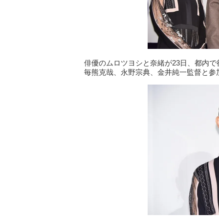
俳優のムロツヨシと奈緒が23日、都内
毎熊克哉、永野宗典、金井純一監督と参