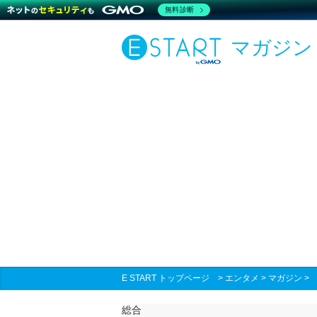
無料診断
マガジン
E START トップページ
>
エンタメ
>
マガジン
総合