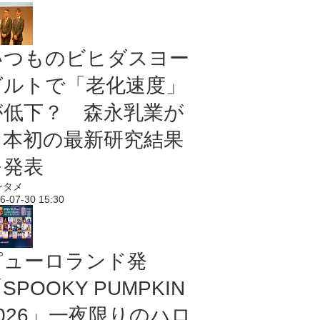
いつものビヒダスヨー
グルトで「老化速度」
が低下？ 森永乳業が
日本初の最新研究結果
を発表
ンタメ
6-07-30 15:30
ピューロランド発
SPOOKY PUMPKIN
2026」一夜限りのハロ