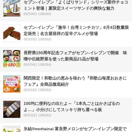
セブン‐イレブン「よくばりサンド」シリーズ新作チョコ
ミント登場｜夏限定スイーツサンドの爽快な魅力
08月06日 11時30分
セブン-イレブン「激辛！台湾ミンチカツ」8月4日数量限
定発売｜名古屋発祥の旨辛グルメが登場
08月03日 11時30分
長野県150周年記念フェアがセブン-イレブンで開催 味
噌や伝統野菜を使った新商品21品が登場
08月04日 11時30分
関西限定！和歌山の恵みを味わう『和歌山毎度おおきに
フェア』全商品徹底紹介
08月03日 11時30分
100均に便利なの出たよ～「1本丸ごとはかさばるの
よ…」小分けにしてスッキリ持ち運べる板
08月02日 11時00分
氷結®mottainai 富良野メロンがセブン‐イレブン限定で