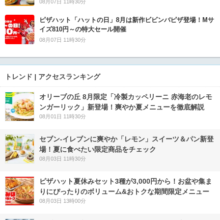
08月07日 11時30分
ピザハット「ハットの日」8月は新作ビビンバピザ登場！Mサ
イズ810円～の特大セール開催
08月07日 11時30分
トレンド | アクセスランキング
オリーブの丘 8月限定「冷製カッペリーニ 赤海老のレモ
ンガーリック」新登場！爽やか夏メニューを徹底解説
08月01日 11時30分
セブン‐イレブンに爽やか「レモン」スイーツ＆パン新登
場！夏に食べたい限定商品をチェック
08月03日 11時30分
ピザハット夏休みセット3種が3,000円から！お盆や集ま
りにぴったりのボリューム&おトクな期間限定メニュー
08月03日 13時00分