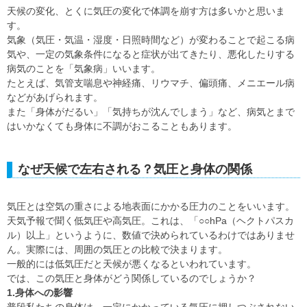
天候の変化、とくに気圧の変化で体調を崩す方は多いかと思いま
す。
気象（気圧・気温・湿度・日照時間など）が変わることで起こる病
気や、一定の気象条件になると症状が出てきたり、悪化したりする
病気のことを「気象病」いいます。
たとえば、気管支喘息や神経痛、リウマチ、偏頭痛、メニエール病
などがあげられます。
また「身体がだるい」「気持ちが沈んでしまう」など、病気とまで
はいかなくても身体に不調がおこることもあります。
なぜ天候で左右される？気圧と身体の関係
気圧とは空気の重さによる地表面にかかる圧力のことをいいます。
天気予報で聞く低気圧や高気圧。これは、「○○hPa（ヘクトパスカ
ル）以上」というように、数値で決められているわけではありませ
ん。実際には、周囲の気圧との比較で決まります。
一般的には低気圧だと天候が悪くなるといわれています。
では、この気圧と身体がどう関係しているのでしょうか？
1.身体への影響