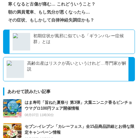
寒くなると古傷が痛む… これどういうこと？
朝の満員電車、もし気分が悪くなったら…
その症状、もしかして自律神経失調症かも？
初期症状が風邪に似ている「ギランバレー症候
群」とは
高齢出産はリスクが高いというけれど…専門家が解
説
あわせて読みたい記事
はま寿司「旨ねた夏祭り 第3弾」大葉ニンニク香るビンチョ
ウマグロ100円フェア開催情報
08月07日 11時30分
セブン‐イレブン「カレーフェス」全15品商品詳細とお得な限
定キャンペーン情報