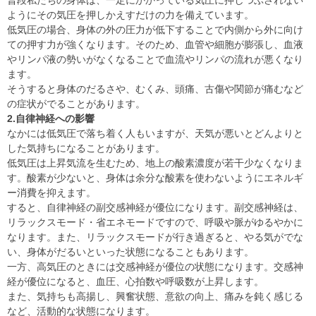
普段私たちの身体は、一定にかかっている気圧に押しつぶされない
ようにその気圧を押しかえすだけの力を備えています。
低気圧の場合、身体の外の圧力が低下することで内側から外に向け
ての押す力が強くなります。そのため、血管や細胞が膨張し、血液
やリンパ液の勢いがなくなることで血流やリンパの流れが悪くなり
ます。
そうすると身体のだるさや、むくみ、頭痛、古傷や関節が痛むなど
の症状がでることがあります。
2.自律神経への影響
なかには低気圧で落ち着く人もいますが、天気が悪いとどんよりと
した気持ちになることがあります。
低気圧は上昇気流を生むため、地上の酸素濃度が若干少なくなりま
す。酸素が少ないと、身体は余分な酸素を使わないようにエネルギ
ー消費を抑えます。
すると、自律神経の副交感神経が優位になります。副交感神経は、
リラックスモード・省エネモードですので、呼吸や脈がゆるやかに
なります。また、リラックスモードが行き過ぎると、やる気がでな
い、身体がだるいといった状態になることもあります。
一方、高気圧のときには交感神経が優位の状態になります。交感神
経が優位になると、血圧、心拍数や呼吸数が上昇します。
また、気持ちも高揚し、興奮状態、意欲の向上、痛みを鈍く感じる
など、活動的な状態になります。