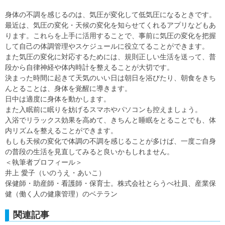
身体の不調を感じるのは、気圧が変化して低気圧になるときです。
最近は、気圧の変化・天候の変化を知らせてくれるアプリなどもあ
ります。これらを上手に活用することで、事前に気圧の変化を把握
して自己の体調管理やスケジュールに役立てることができます。
また気圧の変化に対応するためには、規則正しい生活を送って、普
段から自律神経や体内時計を整えることが大切です。
決まった時間に起きて天気のいい日は朝日を浴びたり、朝食をきち
んとることは、身体を覚醒に導きます。
日中は適度に身体を動かします。
また入眠前に眠りを妨げるスマホやパソコンも控えましょう。
入浴でリラックス効果を高めて、きちんと睡眠をとることでも、体
内リズムを整えることができます。
もしも天候の変化で体調の不調を感じることが多けば、一度ご自身
の普段の生活を見直してみると良いかもしれません。
＜執筆者プロフィール＞
井上 愛子（いのうえ・あいこ）
保健師・助産師・看護師・保育士。株式会社とらうべ社員、産業保
健（働く人の健康管理）のベテラン
関連記事