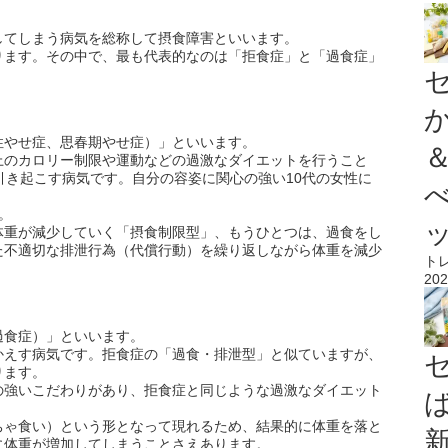
してしまう病気を総称して摂食障害といいます。
ります。その中で、最も代表的なのは「拒食症」と「過食症」
性やせ症、思春期やせ症）」といいます。
上のカロリー制限や運動などの過激なダイエットを行うこと
引き起こす病気です。自分の容姿に関心の強い10代の女性に
。
体重が減少していく「摂食制限型」、もうひとつは、過食をし
た不適切な排泄行為（代償行動）を繰り返しながら体重を減少
ト
202
過食症）」といいます。
かえす病気です。拒食症の「過食・排泄型」と似ていますが、
ります。
の強いこだわりがあり、拒食症と同じような過激なダイエット
ちゃ食い）という形となって現れるため、結果的に体重を落と
に体重が増加してしまうことさえあります。