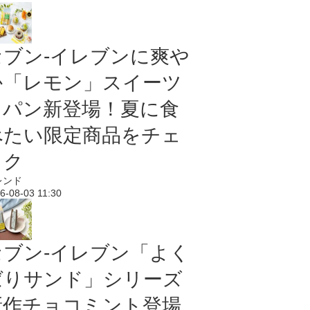
セブン‐イレブンに爽や
か「レモン」スイーツ
＆パン新登場！夏に食
べたい限定商品をチェ
ック
レンド
6-08-03 11:30
セブン‐イレブン「よく
ばりサンド」シリーズ
新作チョコミント登場