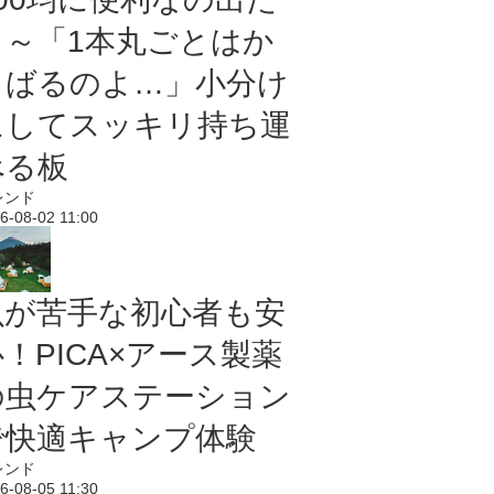
よ～「1本丸ごとはか
さばるのよ…」小分け
にしてスッキリ持ち運
べる板
レンド
6-08-02 11:00
虫が苦手な初心者も安
！PICA×アース製薬
の虫ケアステーション
で快適キャンプ体験
レンド
6-08-05 11:30