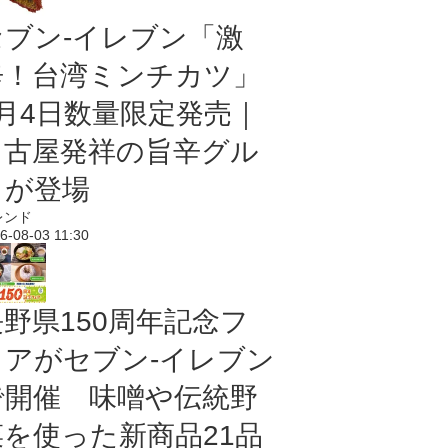
セブン-イレブン「激
辛！台湾ミンチカツ」
8月4日数量限定発売｜
名古屋発祥の旨辛グル
メが登場
レンド
6-08-03 11:30
長野県150周年記念フ
ェアがセブン-イレブン
で開催 味噌や伝統野
菜を使った新商品21品