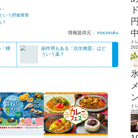
人」
Dという摂食障害
る？
情報提供元：
mocosuku
ト
202
い「稽
副作用もある「抗生物質」はど
ういう薬？
氷
ト
202