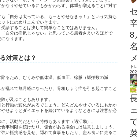
識できない「ボディーイメージの障害」といわれています。
てかなりやせているにもかかわらず、体重が増えることに対す
ても「自分は太っている。もっとやせなきゃ！」という気持ち
エットにのめりこんでいきます。
、受診することは決して簡単なことではありません。
、「自分は病気じゃない」と思っている患者さえいるほどで
要になります。
る対策とは？
ト
202
に陥るため、むくみや低体温、低血圧、徐脈（脈拍数の減
。
スが乱れて無月経になったり、骨粗しょう症を引き起こすこと
危険が及ぶこともあります。
目と行動の変化があるでしょう。どんどんやせているにもかか
にやせようとダイエットを続けているようなときには注意が必
のに、活動的だという特徴もあります（過活動）。
な食事制限を続けたり、偏食がある場合には注意しましょう。
て強い抵抗感を見せ、隠れて食事をしたり、盗み食いに走るこ