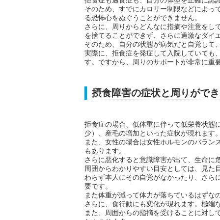
拒食症も過食症も、自分の体型を正確に認
そのため、すでにカロリー制限などによっ
る恐怖心をぬぐうことができません。
さらに、周りからどんなに指摘や注意をし
を捨てることができず、さらに過激なダイ
そのため、自分の状態が病気だと自覚して
実際に、拒食症を発症して入院していても
す。ですから、周りのサポートが非常に重
摂食障害の症状と周りができ
拒食症の場合、低体重に伴って低栄養状態
少）、産毛の増加といった症状が現れます
また、女性の場合は女性ホルモンのバラン
もあります。
さらに悪化すると意識障害が出て、生命に
周囲からわかりやすい目安としては、見た
わらず本人にその自覚がなかったり、さら
要です。
また体重が減って体力が落ちているはずな
さらに、食行動にも変化が現れます。極端
また、周囲からの指摘を受けることに対し