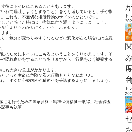
、食後にトイレにこもることもあります。
にいれて嘔吐しようとすること）をくり返していると、手や指
ト
）。これも、不適切な排泄行動のサインのひとつです。
202
かしいと感じた時には、病院に付き添うようにしましょう。
拒食症よりもわかりにくいかもしれません。
ります。
たり、気分が変わりやすくなるなどの変化がある場合には注意
す。
行動のためにトイレにこもるということをくりかえします。そ
いや隠れ食いをすることもありますから、行動をよく観察する
ロにも大きな負担がかかります。
為といった生命に危険が及ぶ行動もとりかねません。
合は、すぐに心療内科や精神科を受診するようにしましょう。
ト
202
談援助を行うための国家資格・精神保健福祉士取得。社会調査
る記事も執筆