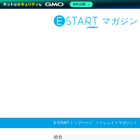
無料診断
マガジン
E START トップページ
>
トレンド
>
マガジン
総合