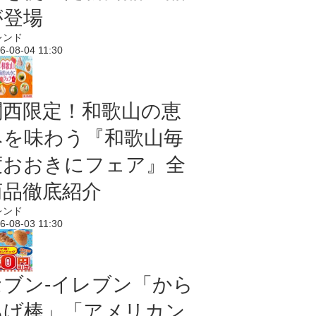
が登場
レンド
6-08-04 11:30
関西限定！和歌山の恵
みを味わう『和歌山毎
度おおきにフェア』全
商品徹底紹介
レンド
6-08-03 11:30
セブン‐イレブン「から
あげ棒」「アメリカン