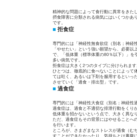
精神的な問題によって食行動に異常をきた
摂食障害に分類される病気にはいくつかあ
です。
拒食症
専門的には「神経性無食欲症（別名；神経
「やせたい」という強い願望から、必要以
で、「低体重（標準体重の80％以下）」を
多い病気です。
拒食症は大きく2つのタイプに分けられます
ひとつは、徹底的に食べないことによって
ては吐く、あるいは下剤を服用するといっ
させていく「過食・排出型」です。
過食症
専門的には「神経性大食症（別名；神経性
過食症は、過食と不適切な排泄行動をくり
低体重を招かないという点で、大きく異な
ただ、過食症もその背景にはやせることへ
を行います。
ところが、さまざまなストレスが過食（む
すことができなかったり、気持ちとは裏腹