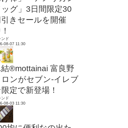
ドッグ」3日間限定30
円引きセールを開催
中！
レンド
6-08-07 11:30
結®mottainai 富良野
メロンがセブン‐イレブ
ン限定で新登場！
レンド
6-08-03 11:30
100均に便利なの出た