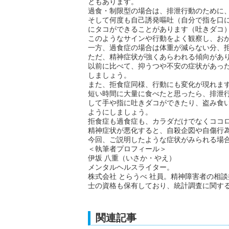
ともあります。
過食・制限型の場合は、排泄行動のために
そして何度も自己誘発嘔吐（自分で指を口
にタコができることがあります（吐きダコ
このようなサインや行動をよく観察し、お
一方、過食症の場合は体重が減らない分、
ただ、精神症状が強くあらわれる傾向があ
以前に比べて、抑うつや不安の症状があっ
しましょう。
また、拒食症同様、行動にも変化が現れま
短い時間に大量に食べたと思ったら、排泄
して手や指に吐きダコができたり、盗み食
ようにしましょう。
拒食症も過食症も、カラダだけでなくココ
精神症状が悪化すると、自殺企図や自傷行
今回、ご説明したような症状がみられる場
＜執筆者プロフィール＞
伊坂 八重（いさか・やえ）
メンタルヘルスライター。
株式会社 とらうべ 社員。精神障害者の相
士の資格も保有しており、統計調査に関す
関連記事