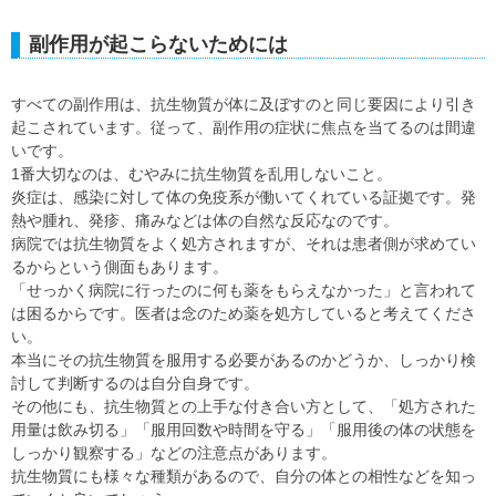
副作用が起こらないためには
すべての副作用は、抗生物質が体に及ぼすのと同じ要因により引き
起こされています。従って、副作用の症状に焦点を当てるのは間違
いです。
1番大切なのは、むやみに抗生物質を乱用しないこと。
炎症は、感染に対して体の免疫系が働いてくれている証拠です。発
熱や腫れ、発疹、痛みなどは体の自然な反応なのです。
病院では抗生物質をよく処方されますが、それは患者側が求めてい
るからという側面もあります。
「せっかく病院に行ったのに何も薬をもらえなかった」と言われて
は困るからです。医者は念のため薬を処方していると考えてくださ
い。
本当にその抗生物質を服用する必要があるのかどうか、しっかり検
討して判断するのは自分自身です。
その他にも、抗生物質との上手な付き合い方として、「処方された
用量は飲み切る」「服用回数や時間を守る」「服用後の体の状態を
しっかり観察する」などの注意点があります。
抗生物質にも様々な種類があるので、自分の体との相性などを知っ