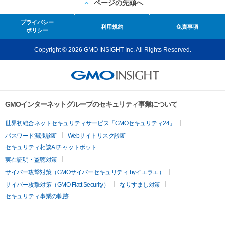
ページの先頭へ
プライバシー
利用規約
免責事項
ポリシー
Copyright © 2026 GMO INSIGHT Inc. All Rights Reserved.
GMOインターネットグループのセキュリティ事業について
世界初総合ネットセキュリティサービス「GMOセキュリティ24」
パスワード漏洩診断
Webサイトリスク診断
セキュリティ相談AIチャットボット
実在証明・盗聴対策
サイバー攻撃対策（GMOサイバーセキュリティ byイエラエ）
サイバー攻撃対策（GMO Flatt Security）
なりすまし対策
セキュリティ事業の軌跡