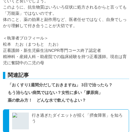
ていくと良いでしょう。
このように、抗生物質はいろいろ症状に処方されるからと言っても
「万能薬」ではないのです。
体のこと、薬の効果と副作用など、医者任せではなく、自身でしっ
かり理解して付き合うことが大切です。
＜執筆者プロフィール＞
松本 たお（まつもと たお）
正看護師・新生児蘇生法NCPR専門コース終了認定者
精神科・産婦人科・助産院での臨床経験を持つ正看護師。現在は育
児に奮闘中の二児の母
関連記事
「おくすり1週間分だしておきますね」 3日で治ったら？
もう治らない病気ではない？女性に多い「膠原病」
薬の飲み方！ どんな水で飲んでもよい？
行き過ぎたダイエットが招く「摂食障害」を知ろ
う