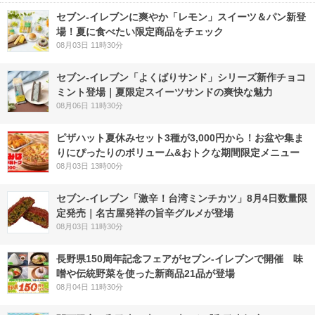
セブン‐イレブンに爽やか「レモン」スイーツ＆パン新登
場！夏に食べたい限定商品をチェック
08月03日 11時30分
セブン‐イレブン「よくばりサンド」シリーズ新作チョコ
ミント登場｜夏限定スイーツサンドの爽快な魅力
08月06日 11時30分
ピザハット夏休みセット3種が3,000円から！お盆や集ま
りにぴったりのボリューム&おトクな期間限定メニュー
08月03日 13時00分
セブン-イレブン「激辛！台湾ミンチカツ」8月4日数量限
定発売｜名古屋発祥の旨辛グルメが登場
08月03日 11時30分
長野県150周年記念フェアがセブン-イレブンで開催 味
噌や伝統野菜を使った新商品21品が登場
08月04日 11時30分