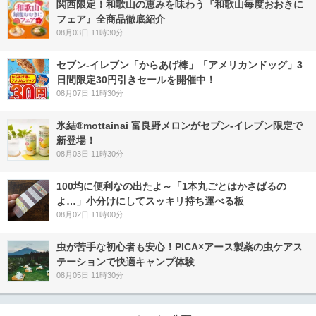
関西限定！和歌山の恵みを味わう『和歌山毎度おおきに
フェア』全商品徹底紹介
08月03日 11時30分
セブン‐イレブン「からあげ棒」「アメリカンドッグ」3
日間限定30円引きセールを開催中！
08月07日 11時30分
氷結®mottainai 富良野メロンがセブン‐イレブン限定で
新登場！
08月03日 11時30分
100均に便利なの出たよ～「1本丸ごとはかさばるの
よ…」小分けにしてスッキリ持ち運べる板
08月02日 11時00分
虫が苦手な初心者も安心！PICA×アース製薬の虫ケアス
テーションで快適キャンプ体験
08月05日 11時30分