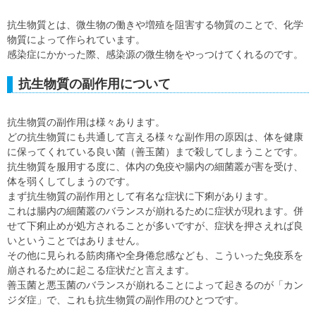
抗生物質とは、微生物の働きや増殖を阻害する物質のことで、化学
物質によって作られています。
感染症にかかった際、感染源の微生物をやっつけてくれるのです。
抗生物質の副作用について
抗生物質の副作用は様々あります。
どの抗生物質にも共通して言える様々な副作用の原因は、体を健康
に保ってくれている良い菌（善玉菌）まで殺してしまうことです。
抗生物質を服用する度に、体内の免疫や腸内の細菌叢が害を受け、
体を弱くしてしまうのです。
まず抗生物質の副作用として有名な症状に下痢があります。
これは腸内の細菌叢のバランスが崩れるために症状が現れます。併
せて下痢止めが処方されることが多いですが、症状を押さえれば良
いということではありません。
その他に見られる筋肉痛や全身倦怠感なども、こういった免疫系を
崩されるために起こる症状だと言えます。
善玉菌と悪玉菌のバランスが崩れることによって起きるのが「カン
ジダ症」で、これも抗生物質の副作用のひとつです。