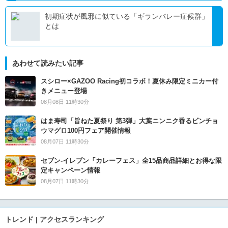
初期症状が風邪に似ている「ギランバレー症候群」
とは
あわせて読みたい記事
スシロー×GAZOO Racing初コラボ！夏休み限定ミニカー付
きメニュー登場
08月08日 11時30分
はま寿司「旨ねた夏祭り 第3弾」大葉ニンニク香るビンチョ
ウマグロ100円フェア開催情報
08月07日 11時30分
セブン‐イレブン「カレーフェス」全15品商品詳細とお得な限
定キャンペーン情報
08月07日 11時30分
トレンド | アクセスランキング