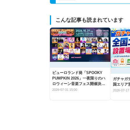
こんな記事も読まれています
ピューロランド発「SPOOKY
PUMPKIN 2026」一夜限りのハ
ガチャガ
ロウィーン音楽フェス開催決
国エリア別
定！
2026-07-31 15:00
2026-07-17 