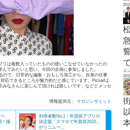
202
プリは複数入っていたものの使いこなせていなかったの
学んでみたいと思い、今回の企画に参加しました。
エ
ているので、日常的な編集・おもしろ加工から、自身の仕事
202
応できるところが魅力的だと感じています。Picsartよ
非みなさんに楽しんで頂ければ嬉しいです」などとメッセ
情報提供元：
マガジンサミット
ロー、
利用者数No.1！年賀状アプリの
場！撮
決定版「スマホで年賀状2022」
がリニュー...