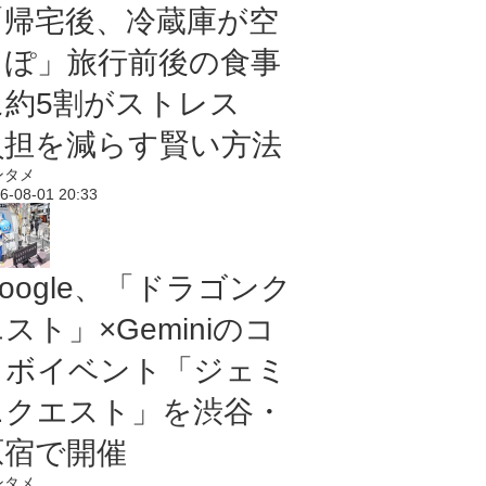
「帰宅後、冷蔵庫が空
っぽ」旅行前後の食事
に約5割がストレス
負担を減らす賢い方法
ンタメ
6-08-01 20:33
oogle、「ドラゴンク
スト」×Geminiのコ
ラボイベント「ジェミ
ニクエスト」を渋谷・
原宿で開催
ンタメ