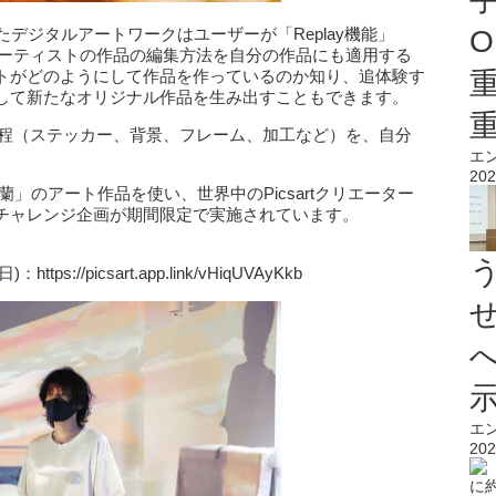
したデジタルアートワークはユーザーが「Replay機能」
O
アーティストの作品の編集方法を自分の作品にも適用する
トがどのようにして作品を作っているのか知り、追体験す
して新たなオリジナル作品を生み出すこともできます。
工程（ステッカー、背景、フレーム、加工など）を、自分
エ
202
林蘭」のアート作品を使い、世界中のPicsartクリエーター
チャレンジ企画が期間限定で実施されています。
s://picsart.app.link/vHiqUVAyKkb
エ
202