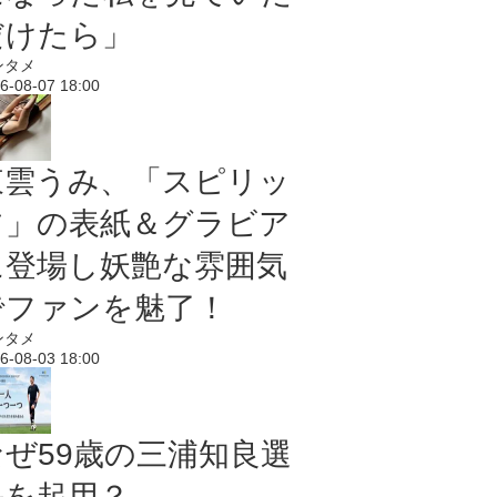
だけたら」
ンタメ
6-08-07 18:00
東雲うみ、「スピリッ
ツ」の表紙＆グラビア
に登場し妖艶な雰囲気
でファンを魅了！
ンタメ
6-08-03 18:00
なぜ59歳の三浦知良選
手を起用？