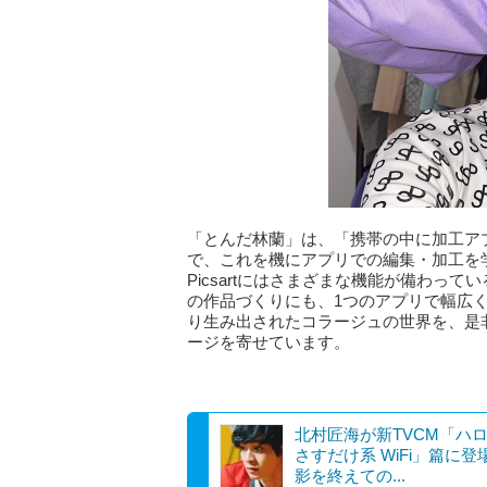
「とんだ林蘭」は、「携帯の中に加工ア
で、これを機にアプリでの編集・加工を
Picsartにはさまざまな機能が備わっ
の作品づくりにも、1つのアプリで幅広く対
り生み出されたコラージュの世界を、是
ージを寄せています。
北村匠海が新TVCM「ハ
さすだけ系 WiFi」篇に登
影を終えての...