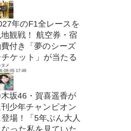
027年のF1全レースを
現地観戦！ 航空券・宿
泊費付き「夢のシーズ
ンチケット」が当たる
ンタメ
6-08-05 17:48
乃木坂46・賀喜遥香が
週刊少年チャンピオン
に登場！「5年ぶん大人
になった私を見ていた