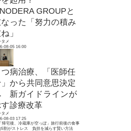
NODERA GROUPと
重なった「努力の積み
重ね」
ンタメ
6-08-05 16:00
うつ病治療、「医師任
せ」から共同意思決定
へ 新ガイドラインが
示す診療改革
ンタメ
6-08-03 17:25