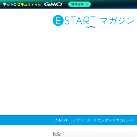
無料診断
マガジン
E START トップページ
>
エンタメ
>
マガジン
総合