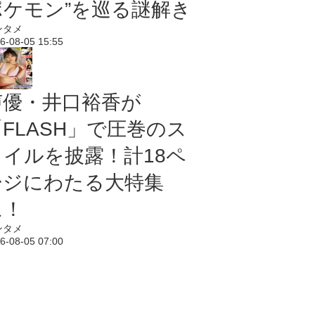
ポケモン”を巡る謎解き
ンタメ
6-08-05 15:55
声優・井口裕香が
「FLASH」で圧巻のス
タイルを披露！計18ペ
ージにわたる大特集
に！
ンタメ
6-08-05 07:00