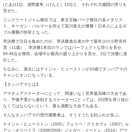
(とあ)11位、浦野建隼（けんと）12位と、それぞれ大健闘の滑りを
見せた。
コンクリートジャム種目では、東京五輪パーク種目の金メダリス
ト、キーガン・パルマーを抑えて冨川蒼太が優勝！日本人によるダ
ブル優勝の快挙となった。
準決勝で注目を集めたのが、準決勝進出者の中で最年少の小野寺吟
雲（11歳）。準決勝1本目のランではパーフェクトな滑りを見せ、
89.48点を獲得。会場中が最高の盛り上がりを見せ、2位で決勝に進
出した。
ちなみに、過去にはナイジャ・ヒューストンが10歳でタンパアマの
チャンピオンになっている。
【タンパアマとは】
アマチュアスケーターにとって、間違いなく世界最高峰の大会であ
り、予備予選から参戦するスケーターにとっては、3日間を滑り抜か
なくてはならないという、最も過酷な大会でもある。
そんなタンパアマの歴代優勝者は、そうそうたる顔ぶれが並ぶ。
ナイジャ・ヒューストン（2005）フェリペ・グスタヴォ（2007）ル
アン・オリベイラ（2008/2009）ジャガー・イートン（2014）アウ