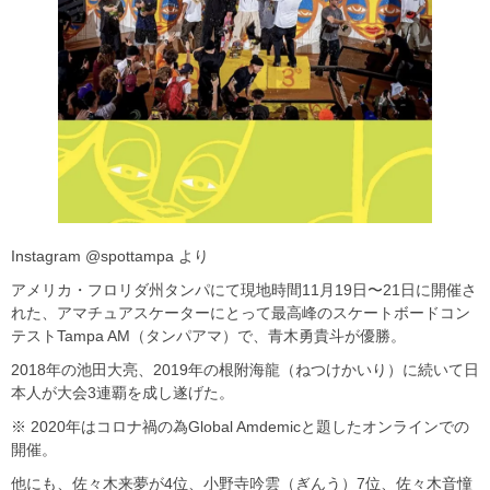
Instagram @spottampa より
アメリカ・フロリダ州タンパにて現地時間11月19日〜21日に開催さ
れた、アマチュアスケーターにとって最高峰のスケートボードコン
テストTampa AM（タンパアマ）で、青木勇貴斗が優勝。
2018年の池田大亮、2019年の根附海龍（ねつけかいり）に続いて日
本人が大会3連覇を成し遂げた。
※ 2020年はコロナ禍の為Global Amdemicと題したオンラインでの
開催。
他にも、佐々木来夢が4位、小野寺吟雲（ぎんう）7位、佐々木音憧