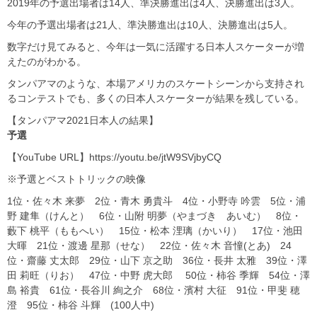
2019年の予選出場者は14人、準決勝進出は4人、決勝進出は3人。
今年の予選出場者は21人、準決勝進出は10人、決勝進出は5人。
数字だけ見てみると、今年は一気に活躍する日本人スケーターが増
えたのがわかる。
タンパアマのような、本場アメリカのスケートシーンから支持され
るコンテストでも、多くの日本人スケーターが結果を残している。
【タンパアマ2021日本人の結果】
予選
【YouTube URL】https://youtu.be/jtW9SVjbyCQ
※予選とベストトリックの映像
1位・佐々木 来夢 2位・青木 勇貴斗 4位・小野寺 吟雲 5位・浦
野 建隼（けんと） 6位・山附 明夢（やまづき あいむ） 8位・
藪下 桃平（ももへい） 15位・松本 浬璃（かいり） 17位・池田
大暉 21位・渡邊 星那（せな） 22位・佐々木 音憧(とあ) 24
位・齋藤 丈太郎 29位・山下 京之助 36位・長井 太雅 39位・澤
田 莉旺（りお） 47位・中野 虎大郎 50位・柿谷 季輝 54位・澤
島 裕貴 61位・長谷川 絢之介 68位・濱村 大征 91位・甲斐 穂
澄 95位・柿谷 斗輝 (100人中)