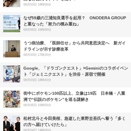
08月03日 18時00分
なぜ59歳の三浦知良選手を起用？ ONODERA GROUP
と重なった「努力の積み重ね」
08月05日 16時00分
うつ病治療、「医師任せ」から共同意思決定へ 新ガイ
ドラインが示す診療改革
08月03日 17時25分
Google、「ドラゴンクエスト」×Geminiのコラボイベン
ト「ジェミニクエスト」を渋谷・原宿で開催
08月03日 18時42分
街中にポケモン100匹以上、立像は19匹 日本橋・八重
洲で“伝説のポケモン”を巡る謎解き
08月05日 15時55分
松村北斗と今田美桜、急逝した東野圭吾氏へ誓う「多く
の方へ届けていけたら」
08月04日 14時00分