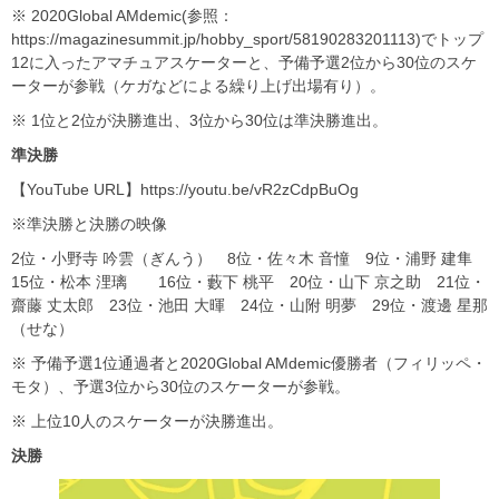
※ 2020Global AMdemic(参照：
https://magazinesummit.jp/hobby_sport/58190283201113)でトップ
12に入ったアマチュアスケーターと、予備予選2位から30位のスケ
ーターが参戦（ケガなどによる繰り上げ出場有り）。
※ 1位と2位が決勝進出、3位から30位は準決勝進出。
準決勝
【YouTube URL】https://youtu.be/vR2zCdpBuOg
※準決勝と決勝の映像
2位・小野寺 吟雲（ぎんう） 8位・佐々木 音憧 9位・浦野 建隼
15位・松本 浬璃 16位・藪下 桃平 20位・山下 京之助 21位・
齋藤 丈太郎 23位・池田 大暉 24位・山附 明夢 29位・渡邊 星那
（せな）
※ 予備予選1位通過者と2020Global AMdemic優勝者（フィリッペ・
モタ）、予選3位から30位のスケーターが参戦。
※ 上位10人のスケーターが決勝進出。
決勝