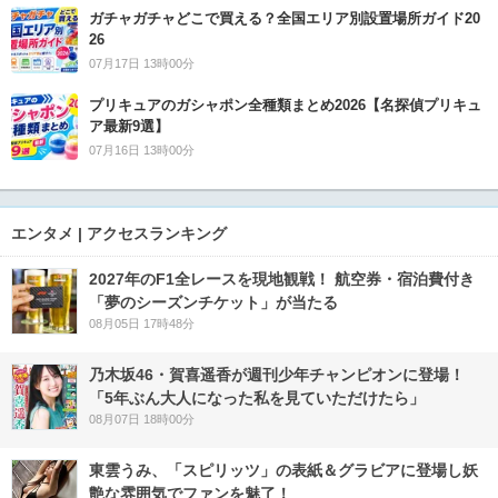
ガチャガチャどこで買える？全国エリア別設置場所ガイド20
26
07月17日 13時00分
プリキュアのガシャポン全種類まとめ2026【名探偵プリキュ
ア最新9選】
07月16日 13時00分
エンタメ | アクセスランキング
2027年のF1全レースを現地観戦！ 航空券・宿泊費付き
「夢のシーズンチケット」が当たる
08月05日 17時48分
乃木坂46・賀喜遥香が週刊少年チャンピオンに登場！
「5年ぶん大人になった私を見ていただけたら」
08月07日 18時00分
東雲うみ、「スピリッツ」の表紙＆グラビアに登場し妖
艶な雰囲気でファンを魅了！