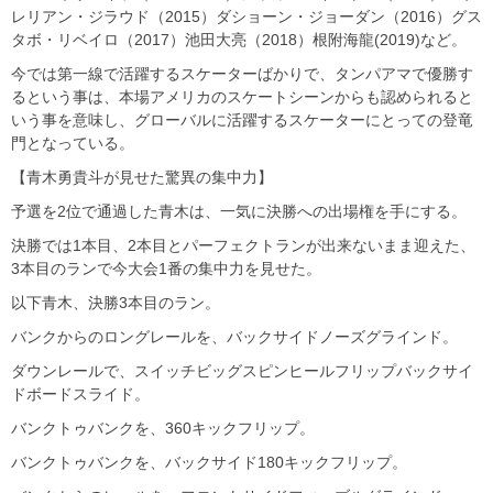
レリアン・ジラウド（2015）ダショーン・ジョーダン（2016）グス
タボ・リベイロ（2017）池田大亮（2018）根附海龍(2019)など。
今では第一線で活躍するスケーターばかりで、タンパアマで優勝す
るという事は、本場アメリカのスケートシーンからも認められると
いう事を意味し、グローバルに活躍するスケーターにとっての登竜
門となっている。
【青木勇貴斗が見せた驚異の集中力】
予選を2位で通過した青木は、一気に決勝への出場権を手にする。
決勝では1本目、2本目とパーフェクトランが出来ないまま迎えた、
3本目のランで今大会1番の集中力を見せた。
以下青木、決勝3本目のラン。
バンクからのロングレールを、バックサイドノーズグラインド。
ダウンレールで、スイッチビッグスピンヒールフリップバックサイ
ドボードスライド。
バンクトゥバンクを、360キックフリップ。
バンクトゥバンクを、バックサイド180キックフリップ。