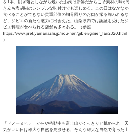
を1本、
削ぎ落としながら焼いたお肉は新鮮だからこそ素材の味が引
き立ち
塩胡椒のシンプルな味付けでも楽しめる。
この日はなかなか
食べることができない貴重部位の胸骨回りのお肉が振る舞わ
れるな
ど、ジビエの新たな魅力に出会えた。山梨県内では認証を受けたジ
ビエ料理が食べられる店舗も多々ある。（参照：
https://www.pref.yamanashi.jp/nou-han/gibier/gibier_fair2020.html
）
「ドメーヌヒデ」からや移動中も富士山がくっきりと眺められ、天
気がいい日は雄大な自然を見渡せる。そんな雄大な自然で育った山