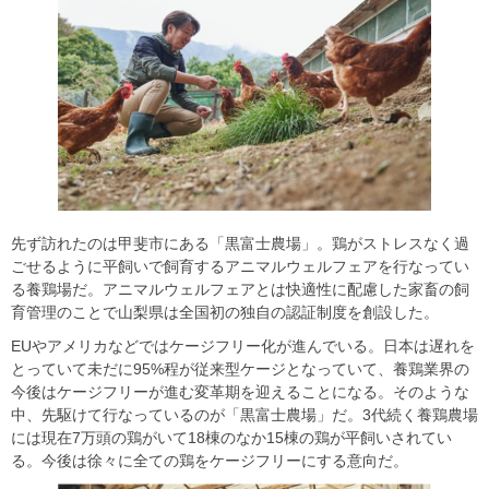
先ず訪れたのは甲斐市にある「黒富士農場」。鶏がストレスなく過
ごせるように平飼いで飼育するアニマルウェルフェアを行なってい
る養鶏場だ。アニマルウェルフェアとは快適性に配慮した家畜の飼
育管理のことで山梨県は全国初の独自の認証制度を創設した。
EUやアメリカなどではケージフリー化が進んでいる。日本は遅れを
とっていて未だに95%程が従来型ケージとなっていて、養鶏業界の
今後はケージフリーが進む変革期を迎えることになる。そのような
中、先駆けて行なっているのが「黒富士農場」だ。3代続く養鶏農場
には現在7万頭の鶏がいて18棟のなか15棟の鶏が平飼いされてい
る。今後は徐々に全ての鶏をケージフリーにする意向だ。