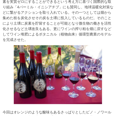
素を実質ゼロにすることができるという考え方に基づく国際的な取
り組み「4パーミル・イニシアチブ」にも賛同し、地球温暖化対策な
どに繋がるアクションを取り入れている。その一つとしては畑から
集めた枝を炭化させその炭を土壌に投入しているものだ。そのこと
により土壌に炭素を貯留することが可能となり微生物の働きを活性
化させるなど土壌改良もある。更にワインの搾り粕を畑に戻すなど
してワイン堆肥によるボタニカル（植物由来）循環型農業のモデル
を完成させた。
今回はオレンジのような酸味もあるさっぱりとしたピノ・ノワール