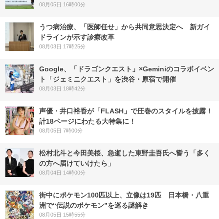
08月05日 16時00分
うつ病治療、「医師任せ」から共同意思決定へ 新ガイ
ドラインが示す診療改革
08月03日 17時25分
Google、「ドラゴンクエスト」×Geminiのコラボイベン
ト「ジェミニクエスト」を渋谷・原宿で開催
08月03日 18時42分
声優・井口裕香が「FLASH」で圧巻のスタイルを披露！
計18ページにわたる大特集に！
08月05日 7時00分
松村北斗と今田美桜、急逝した東野圭吾氏へ誓う「多く
の方へ届けていけたら」
08月04日 14時00分
街中にポケモン100匹以上、立像は19匹 日本橋・八重
洲で“伝説のポケモン”を巡る謎解き
08月05日 15時55分