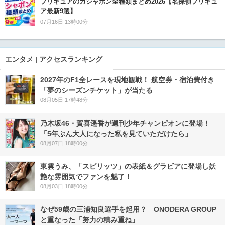
プリキュアのガシャポン全種類まとめ2026【名探偵プリキュ
ア最新9選】
07月16日 13時00分
エンタメ | アクセスランキング
2027年のF1全レースを現地観戦！ 航空券・宿泊費付き
「夢のシーズンチケット」が当たる
08月05日 17時48分
乃木坂46・賀喜遥香が週刊少年チャンピオンに登場！
「5年ぶん大人になった私を見ていただけたら」
08月07日 18時00分
東雲うみ、「スピリッツ」の表紙＆グラビアに登場し妖
艶な雰囲気でファンを魅了！
08月03日 18時00分
なぜ59歳の三浦知良選手を起用？ ONODERA GROUP
と重なった「努力の積み重ね」