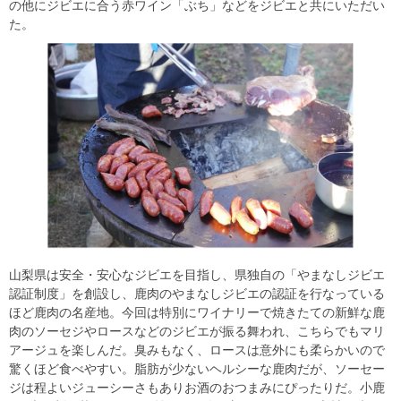
の他にジビエに合う赤ワイン「ぶち」などをジビエと共にいただい
た。
山梨県は安全・安心なジビエを目指し、県独自の「やまなしジビエ
認証制度」を創設し、鹿肉のやまなしジビエの認証を行なっている
ほど鹿肉の名産地。今回は特別にワイナリーで焼きたての新鮮な鹿
肉のソーセジやロースなどのジビエが振る舞われ、こちらでもマリ
アージュを楽しんだ。臭みもなく、
ロースは意外にも柔らかいので
驚くほど食べやすい。
脂肪が少ないヘルシーな鹿肉だが、
ソーセー
ジは程よいジューシーさもありお酒のおつまみにぴったり
だ。小鹿