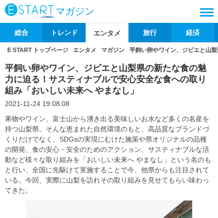
マガジン
総合
トレンド
旅行
経済
エンタメ
E START トップページ
エンタメ
マガジン
平飼い卵やワイン、ジビエと山梨
平飼い卵やワイン、ジビエと山梨県の新たな食の魅
力に迫る！サスティナブルで安心安全な食への取り
組み「おいしい未来へ やまなし」
2021-11-24 19:08:08
果物やワイン、富士山から湧き出る美味しいお水など多くの名産を
持つ山梨県。そんな恵まれた自然環境のもと、高品質なブランドづ
くりだけでなく、SDGsの実現にむけた施策や県オリジナルの品種
の開発、食の安心・安全のためのアクション、サスティナブルな活
動など様々な取り組みを「おいしい未来へ やまなし」という名のも
と行い、全国に先駆けて実施することで今、他県からも注目されて
いる。今回、実際に山梨を訪れその取り組みを見せてもらい味わっ
てきた。