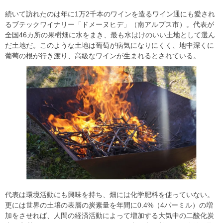
続いて訪れたのは年に1万2千本のワインを造るワイン通にも愛され
るブテックワイナリー「ドメーヌヒデ」（南アルプス市）。代表が
全国46カ所の果樹畑に水をまき、最も水はけのいい土地として選ん
だ土地だ。このような土地は葡萄が病気になりにくく、地中深くに
葡萄の根が行き渡り、高級なワインが生まれるとされている。
代表は環境活動にも興味を持ち、畑には化学肥料を使っていない。
更には世界の土壌の表層の炭素量を年間に0.4%（4パーミル）の増
加をさせれば、人間の経済活動によって増加する大気中の二酸化炭