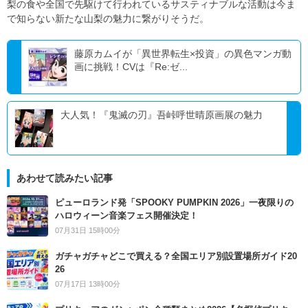
梨の食や全国で先駆けて行われているサスティナブルな活動は今ま
で知らない新たな山梨の魅力に繋がりそうだ。
藤原カムイが「異世界転生×投資」の異色マンガ動
画に挑戦！CVは『Re:ゼ...
大人気！『鬼滅の刃』吾峠呼世晴原画展の魅力
あわせて読みたい記事
ピューロランド発「SPOOKY PUMPKIN 2026」一夜限りの
ハロウィーン音楽フェス開催決定！
07月31日 15時00分
ガチャガチャどこで買える？全国エリア別設置場所ガイド20
26
07月17日 13時00分