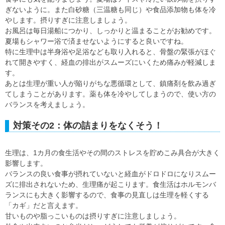
ぎないように。また白砂糖（三温糖も同じ）や食品添加物も体を冷
やします。摂りすぎに注意しましょう。
お風呂は毎日湯船につかり、しっかりと温まることがお勧めです。
夏場もシャワー浴で済ませないようにすると良いですね。
特に生理中は半身浴や足浴なども取り入れると、骨盤の緊張がほぐ
れて開きやすく、経血の排出がスムーズにいくため痛みが軽減しま
す。
あとは生理が重い人が陥りがちな悪循環として、鎮痛剤を飲み過ぎ
てしまうことがあります。薬も体を冷やしてしまうので、使い方の
バランスを考えましょう。
対策その2：体の詰まりをなくそう！
生理は、1カ月の食生活やその間のストレスを貯めこみ具合が大きく
影響します。
バランスの良い食事が摂れていないと経血がドロドロになりスムー
ズに排出されないため、生理痛が起こります。食生活はホルモンバ
ランスにも大きく影響するので、食事の見直しは生理を軽くする
「カギ」だと言えます。
甘いものや脂っこいものは摂りすぎに注意しましょう。