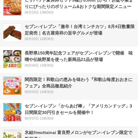
ピザハット夏休みセット3種が3,000円から！お盆や集ま
りにぴったりのボリューム&おトクな期間限定メニュー
08月03日 13時00分
セブン-イレブン「激辛！台湾ミンチカツ」8月4日数量限
定発売｜名古屋発祥の旨辛グルメが登場
08月03日 11時30分
長野県150周年記念フェアがセブン-イレブンで開催 味
噌や伝統野菜を使った新商品21品が登場
08月04日 11時30分
関西限定！和歌山の恵みを味わう『和歌山毎度おおきに
フェア』全商品徹底紹介
08月03日 11時30分
セブン‐イレブン「からあげ棒」「アメリカンドッグ」3
日間限定30円引きセールを開催中！
08月07日 11時30分
氷結®mottainai 富良野メロンがセブン‐イレブン限定で