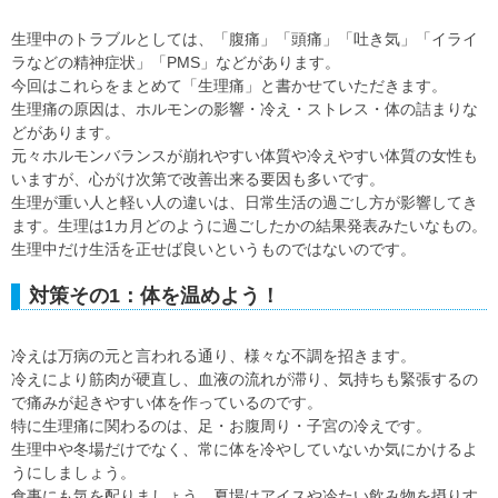
生理中のトラブルとしては、「腹痛」「頭痛」「吐き気」「イライ
ラなどの精神症状」「PMS」などがあります。
今回はこれらをまとめて「生理痛」と書かせていただきます。
生理痛の原因は、ホルモンの影響・冷え・ストレス・体の詰まりな
どがあります。
元々ホルモンバランスが崩れやすい体質や冷えやすい体質の女性も
いますが、心がけ次第で改善出来る要因も多いです。
生理が重い人と軽い人の違いは、日常生活の過ごし方が影響してき
ます。生理は1カ月どのように過ごしたかの結果発表みたいなもの。
生理中だけ生活を正せば良いというものではないのです。
対策その1：体を温めよう！
冷えは万病の元と言われる通り、様々な不調を招きます。
冷えにより筋肉が硬直し、血液の流れが滞り、気持ちも緊張するの
で痛みが起きやすい体を作っているのです。
特に生理痛に関わるのは、足・お腹周り・子宮の冷えです。
生理中や冬場だけでなく、常に体を冷やしていないか気にかけるよ
うにしましょう。
食事にも気を配りましょう。夏場はアイスや冷たい飲み物を摂りす