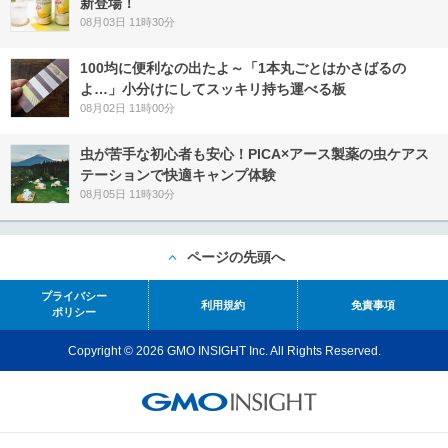
新登場！
08月03日 11時30分
100均に便利なの出たよ～「1本丸ごとはかさばるの
よ…」小分けにしてスッキリ持ち運べる板
08月02日 11時00分
虫が苦手な初心者も安心！PICA×アース製薬の虫ケアス
テーションで快適キャンプ体験
08月05日 11時30分
ページの先頭へ
プライバシー
利用規約
免責事項
ポリシー
Copyright © 2026 GMO INSIGHT Inc. All Rights Reserved.