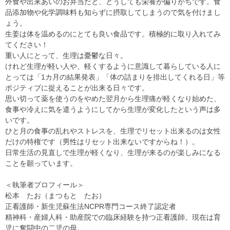
外食や出来あいのお弁当だと、どうしても栄養が偏りがちです。食
品添加物や化学調味料も知らずに摂取してしまうので気を付けまし
ょう。
生姜は体を温めるのにとても良い食品です。積極的に取り入れてみ
てください！
重い人にとって、生理は憂鬱な日々。
けれど生理が軽い人や、軽くするように意識して暮らしている人に
とっては「1カ月の結果発表」「体の詰まりを排出してくれる日」等
ポジティブに捉えることが出来る日々です。
思い切って薬を使うのをやめた翌月から生理痛が軽くなり始めた、
食事や冷えに気を遣うようにしてから生理が変化したという声は多
いです。
ひと月の食事の乱れやストレスを、生理でリセット出来るのは女性
だけの特権です（男性はリセット出来ないですからね！）。
日常生活の見直しで生理が軽くなり、生理が来るのが楽しみになる
ことを願っています。
＜執筆者プロフィール＞
松本 たお（まつもと たお）
正看護師・新生児蘇生法NCPR専門コース終了認定者
精神科・産婦人科・助産院での臨床経験を持つ正看護師。現在は育
児に奮闘中の二児の母。