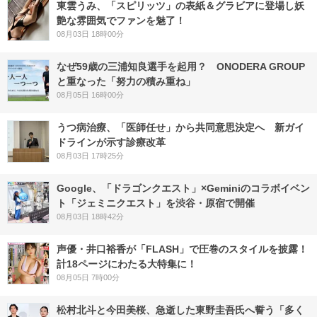
東雲うみ、「スピリッツ」の表紙＆グラビアに登場し妖
艶な雰囲気でファンを魅了！
08月03日 18時00分
なぜ59歳の三浦知良選手を起用？ ONODERA GROUP
と重なった「努力の積み重ね」
08月05日 16時00分
うつ病治療、「医師任せ」から共同意思決定へ 新ガイ
ドラインが示す診療改革
08月03日 17時25分
Google、「ドラゴンクエスト」×Geminiのコラボイベン
ト「ジェミニクエスト」を渋谷・原宿で開催
08月03日 18時42分
声優・井口裕香が「FLASH」で圧巻のスタイルを披露！
計18ページにわたる大特集に！
08月05日 7時00分
松村北斗と今田美桜、急逝した東野圭吾氏へ誓う「多く