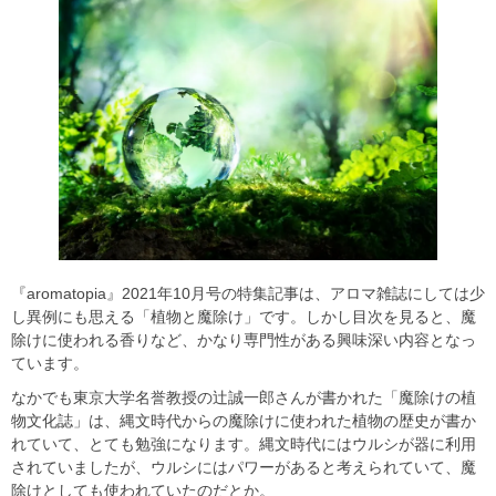
『aromatopia』2021年10月号の特集記事は、アロマ雑誌にしては少
し異例にも思える「植物と魔除け」です。しかし目次を見ると、魔
除けに使われる香りなど、かなり専門性がある興味深い内容となっ
ています。
なかでも東京大学名誉教授の辻誠一郎さんが書かれた「魔除けの植
物文化誌」は、縄文時代からの魔除けに使われた植物の歴史が書か
れていて、とても勉強になります。縄文時代にはウルシが器に利用
されていましたが、ウルシにはパワーがあると考えられていて、魔
除けとしても使われていたのだとか。