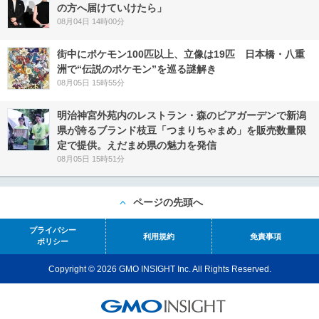
の方へ届けていけたら」
08月04日 14時00分
街中にポケモン100匹以上、立像は19匹 日本橋・八重
洲で“伝説のポケモン”を巡る謎解き
08月05日 15時55分
明治神宮外苑内のレストラン・森のビアガーデンで新潟
県が誇るブランド枝豆「つまりちゃまめ」を販売数量限
定で提供。えだまめ県の魅力を発信
08月05日 15時51分
ページの先頭へ
プライバシー
利用規約
免責事項
ポリシー
Copyright © 2026 GMO INSIGHT Inc. All Rights Reserved.