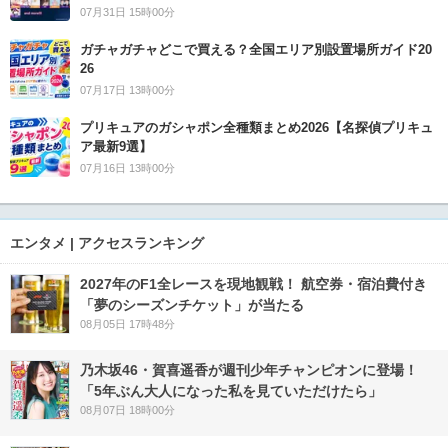
07月31日 15時00分
ガチャガチャどこで買える？全国エリア別設置場所ガイド20
26
07月17日 13時00分
プリキュアのガシャポン全種類まとめ2026【名探偵プリキュ
ア最新9選】
07月16日 13時00分
エンタメ | アクセスランキング
2027年のF1全レースを現地観戦！ 航空券・宿泊費付き
「夢のシーズンチケット」が当たる
08月05日 17時48分
乃木坂46・賀喜遥香が週刊少年チャンピオンに登場！
「5年ぶん大人になった私を見ていただけたら」
08月07日 18時00分