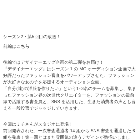
シーズン2・第5回目の放送！
前編は
こちら
後編ではデザイナーエッグ企画の第二弾をお届け！
『デザイナーエッグ』はシーズン 1 の MC オーディション企画で大
好評だったファッション審査をパワーアップさせた、ファッション
が大好きな女の子を応援するオーディション企画。
「自分(達)の洋服を作りたい」という1~3名のチームを募集し、集ま
ったファッション界の次世代クリエイターを、ファッションの最前
線で活躍する審査員と、SNS を活用した、生きた消費者の声とも言
える一般投票でジャッジしていきます。
今回はミチさんがスタジオに登場！
前回発表された、一次審査通過者 14 組から SNS 審査を通過した 6
組を発表！第一回とはまた雰囲気の違うデザインが勢揃いしまし