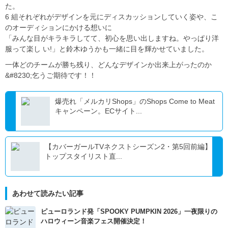
た。
6 組それぞれがデザインを元にディスカッションしていく姿や、こ
のオーディションにかける想いに
「みんな目がキラキラしてて、初心を思い出しますね。やっぱり洋
服って楽し い!」と鈴木ゆうかも一緒に目を輝かせていました。
一体どのチームが勝ち残り、どんなデザインか出来上がったのか
&#8230;乞うご期待です！！
爆売れ「メルカリShops」のShops Come to Meat
キャンペーン。ECサイト...
【カバーガールTVネクストシーズン2・第5回前編】
トップスタイリスト直...
あわせて読みたい記事
ピューロランド発「SPOOKY PUMPKIN 2026」一夜限りの
ハロウィーン音楽フェス開催決定！