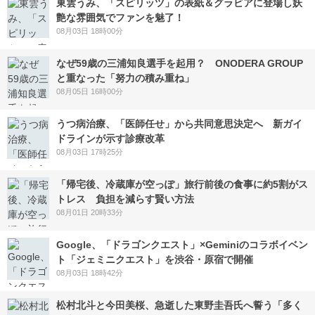
東雲うみ、「スピリッツ」の表紙＆グラビアに登場し妖
艶な雰囲気でファンを魅了！
08月03日 18時00分
なぜ59歳の三浦知良選手を起用？ ONODERA GROUP
と重なった「努力の積み重ね」
08月05日 16時00分
うつ病治療、「医師任せ」から共同意思決定へ 新ガイ
ドラインが示す診療改革
08月03日 17時25分
「帰宅後、冷蔵庫が空っぽ」旅行前後の食事に約5割がス
トレス 負担を減らす賢い方法
08月01日 20時33分
Google、「ドラゴンクエスト」×Geminiのコラボイベン
ト「ジェミニクエスト」を渋谷・原宿で開催
08月03日 18時42分
松村北斗と今田美桜、急逝した東野圭吾氏へ誓う「多く