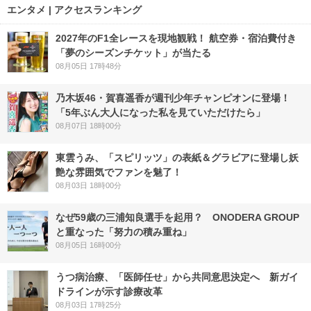
エンタメ | アクセスランキング
2027年のF1全レースを現地観戦！ 航空券・宿泊費付き
「夢のシーズンチケット」が当たる
08月05日 17時48分
乃木坂46・賀喜遥香が週刊少年チャンピオンに登場！
「5年ぶん大人になった私を見ていただけたら」
08月07日 18時00分
東雲うみ、「スピリッツ」の表紙＆グラビアに登場し妖
艶な雰囲気でファンを魅了！
08月03日 18時00分
なぜ59歳の三浦知良選手を起用？ ONODERA GROUP
と重なった「努力の積み重ね」
08月05日 16時00分
うつ病治療、「医師任せ」から共同意思決定へ 新ガイ
ドラインが示す診療改革
08月03日 17時25分