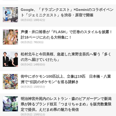
Google、「ドラゴンクエスト」×Geminiのコラボイベン
ト「ジェミニクエスト」を渋谷・原宿で開催
08月03日 18時42分
声優・井口裕香が「FLASH」で圧巻のスタイルを披露！
計18ページにわたる大特集に！
08月05日 7時00分
松村北斗と今田美桜、急逝した東野圭吾氏へ誓う「多く
の方へ届けていけたら」
08月04日 14時00分
街中にポケモン100匹以上、立像は19匹 日本橋・八重
洲で“伝説のポケモン”を巡る謎解き
08月05日 15時55分
明治神宮外苑内のレストラン・森のビアガーデンで新潟
県が誇るブランド枝豆「つまりちゃまめ」を販売数量限
定で提供。えだまめ県の魅力を発信
08月05日 15時51分