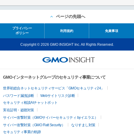
ページの先頭へ
プライバシー
利用規約
免責事項
ポリシー
Copyright © 2026 GMO INSIGHT Inc. All Rights Reserved.
GMOインターネットグループのセキュリティ事業について
世界初総合ネットセキュリティサービス「GMOセキュリティ24」
パスワード漏洩診断
Webサイトリスク診断
セキュリティ相談AIチャットボット
実在証明・盗聴対策
サイバー攻撃対策（GMOサイバーセキュリティ byイエラエ）
サイバー攻撃対策（GMO Flatt Security）
なりすまし対策
セキュリティ事業の軌跡