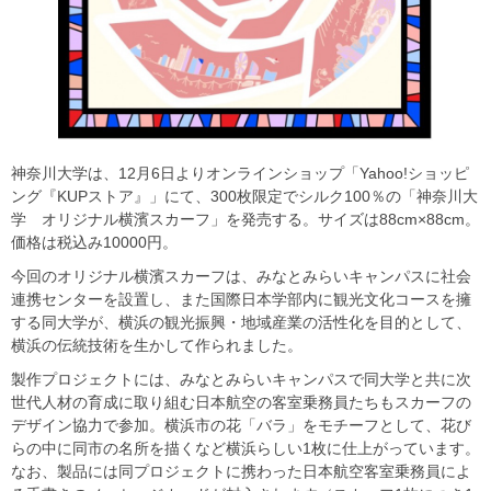
神奈川大学は、12月6日よりオンラインショップ「Yahoo!ショッピ
ング『KUPストア』」にて、300枚限定でシルク100％の「神奈川大
学 オリジナル横濱スカーフ」を発売する。サイズは88cm×88cm。
価格は税込み10000円。
今回のオリジナル横濱スカーフは、みなとみらいキャンパスに社会
連携センターを設置し、また国際日本学部内に観光文化コースを擁
する同大学が、横浜の観光振興・地域産業の活性化を目的として、
横浜の伝統技術を生かして作られました。
製作プロジェクトには、みなとみらいキャンパスで同大学と共に次
世代人材の育成に取り組む日本航空の客室乗務員たちもスカーフの
デザイン協力で参加。横浜市の花「バラ」をモチーフとして、花び
らの中に同市の名所を描くなど横浜らしい1枚に仕上がっています。
なお、製品には同プロジェクトに携わった日本航空客室乗務員によ