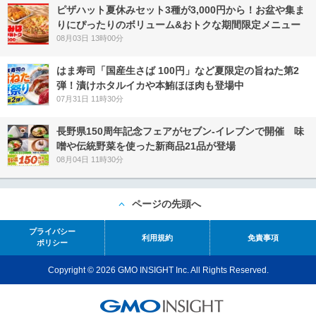
ピザハット夏休みセット3種が3,000円から！お盆や集ま
りにぴったりのボリューム&おトクな期間限定メニュー
08月03日 13時00分
はま寿司「国産生さば 100円」など夏限定の旨ねた第2
弾！漬けホタルイカや本鮪ほほ肉も登場中
07月31日 11時30分
長野県150周年記念フェアがセブン-イレブンで開催 味
噌や伝統野菜を使った新商品21品が登場
08月04日 11時30分
ページの先頭へ
プライバシー
利用規約
免責事項
ポリシー
Copyright © 2026 GMO INSIGHT Inc. All Rights Reserved.