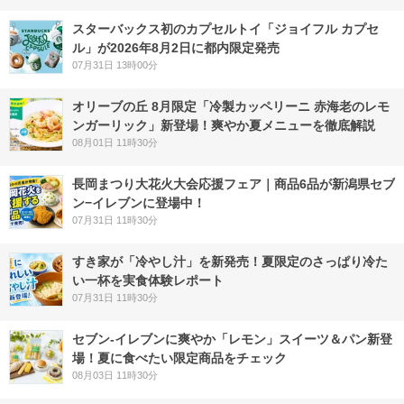
スターバックス初のカプセルトイ「ジョイフル カプセ
ル」が2026年8月2日に都内限定発売
07月31日 13時00分
オリーブの丘 8月限定「冷製カッペリーニ 赤海老のレモ
ンガーリック」新登場！爽やか夏メニューを徹底解説
08月01日 11時30分
長岡まつり大花火大会応援フェア｜商品6品が新潟県セブ
ン−イレブンに登場中！
07月31日 11時30分
すき家が「冷やし汁」を新発売！夏限定のさっぱり冷た
い一杯を実食体験レポート
07月31日 11時30分
セブン‐イレブンに爽やか「レモン」スイーツ＆パン新登
場！夏に食べたい限定商品をチェック
08月03日 11時30分