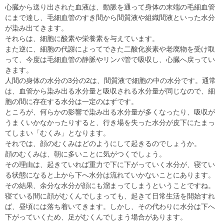
心臓から送り出された血液は、動脈を通って身体の末端の毛細血管
にまで達し、毛細血管のすき間から間質液や組織間液といった水分
が染み出てきます。
それらは、細胞に酸素や栄養素を与えています。
また逆に、細胞の代謝によってできた二酸化炭素や老廃物を受け取
って、今度は毛細血管の静脈やリンパ管で吸収し、心臓へ戻ってい
きます。
人間の身体の水分の3分の2は、間質液で細胞の中の水分です。通常
は、血管から染み出る水分量と吸収される水分量が同じなので、細
胞の間に存在する水分は一定のはずです。
ところが、何らかの影響で染み出る水分量が多くなったり、吸収が
うまくいかなかったりすると、行き場を失った水分が皮下にたまっ
てしまい「むくみ」となります。
それでは、顔のむくみはどのようにして起きるのでしょうか。
顔のむくみは、朝に多いことに気がつくでしょう。
その理由は、起きていれば重力で下に下がっていく水分が、寝てい
る状態になると上から下へ水分は流れていかないことにあります。
その結果、余分な水分が顔にも溜まってしまうということですね。
寝ている間に顔がむくんでしまっても、起きて日常生活を開始すれ
ば、昼頃には落ち着いてきます。しかし、その代わりに水分は下へ
下がっていくため、足がむくんでしまう場合があります。