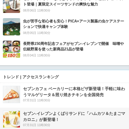
ト登場｜夏限定スイーツサンドの爽快な魅力
08月06日 11時30分
虫が苦手な初心者も安心！PICA×アース製薬の虫ケアステー
ションで快適キャンプ体験
08月05日 11時30分
長野県150周年記念フェアがセブン-イレブンで開催 味噌や
伝統野菜を使った新商品21品が登場
08月04日 11時30分
トレンド | アクセスランキング
セブンカフェ ベーカリーに本格ピザ新登場！手軽に味わ
うマルゲリータ＆照り焼きチキンを全国発売
07月31日 11時30分
セブン‐イレブンよくばりサンドに「ハムカツ＆たまごマ
カロニ」が新登場！
07月31日 11時30分