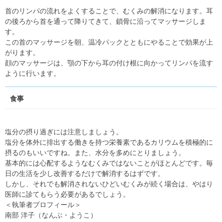
首のリンパの流れをよくすることで、むくみの解消になります。耳
の後ろから首を通って降りてきて、鎖骨に沿ってマッサージしま
す。
この首のマッサージを朝、温冷パックとともにやることで効果が上
がります。
顔のマッサージは、顎の下から耳の付け根に向かってリンパを流す
ように行います。
食事
塩分の摂り過ぎには注意しましょう。
塩分を体外に排出する働きを持つ栄養素であるカリウムを積極的に
摂るのもいいですね。また、水分を多めにとりましょう。
基本的には心配するようなむくみではないことがほとんどです。毎
日の生活を少し改善するだけで解消するはずです。
しかし、それでも解消されないひどいむくみが続く場合は、やはり
医師に診てもらう必要があるでしょう。
＜執筆者プロフィール＞
南部 洋子（なんぶ・ようこ）