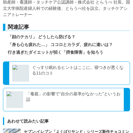
助産師・看護師・タッチケア公認講師・株式会社 とらうべ 社長。国
立大学病院産婦人科での経験後、とらうべ社を設立。タッチケアシ
ニアトレーナー
関連記事
「顔のテカリ」 どうしたら防げる？
「身も心も疲れた…」 ココロとカラダ、疲れに違いは？
行き過ぎたダイエットが招く「摂食障害」を知ろう
ぐっすり眠れるヒントはここに。寝つきが悪くな
る11のコト
「毒親」の影響で“自分の基準がなかった”というお
話
あわせて読みたい記事
セブン‐イレブン「よくばりサンド」シリーズ新作チョコミン