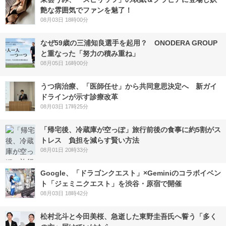
艶な雰囲気でファンを魅了！
08月03日 18時00分
なぜ59歳の三浦知良選手を起用？ ONODERA GROUP
と重なった「努力の積み重ね」
08月05日 16時00分
うつ病治療、「医師任せ」から共同意思決定へ 新ガイ
ドラインが示す診療改革
08月03日 17時25分
「帰宅後、冷蔵庫が空っぽ」旅行前後の食事に約5割がス
トレス 負担を減らす賢い方法
08月01日 20時33分
Google、「ドラゴンクエスト」×Geminiのコラボイベン
ト「ジェミニクエスト」を渋谷・原宿で開催
08月03日 18時42分
松村北斗と今田美桜、急逝した東野圭吾氏へ誓う「多く