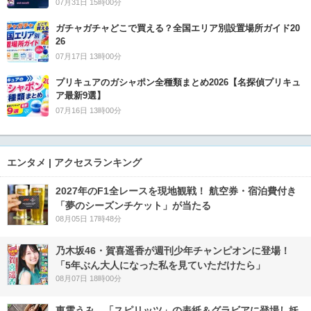
07月31日 15時00分
ガチャガチャどこで買える？全国エリア別設置場所ガイド20
26
07月17日 13時00分
プリキュアのガシャポン全種類まとめ2026【名探偵プリキュ
ア最新9選】
07月16日 13時00分
エンタメ | アクセスランキング
2027年のF1全レースを現地観戦！ 航空券・宿泊費付き
「夢のシーズンチケット」が当たる
08月05日 17時48分
乃木坂46・賀喜遥香が週刊少年チャンピオンに登場！
「5年ぶん大人になった私を見ていただけたら」
08月07日 18時00分
東雲うみ、「スピリッツ」の表紙＆グラビアに登場し妖