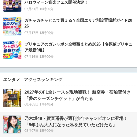
ハロウィーン音楽フェス開催決定！
07月31日 15時00分
ガチャガチャどこで買える？全国エリア別設置場所ガイド20
26
07月17日 13時00分
プリキュアのガシャポン全種類まとめ2026【名探偵プリキュ
ア最新9選】
07月16日 13時00分
エンタメ | アクセスランキング
2027年のF1全レースを現地観戦！ 航空券・宿泊費付き
「夢のシーズンチケット」が当たる
08月05日 17時48分
乃木坂46・賀喜遥香が週刊少年チャンピオンに登場！
「5年ぶん大人になった私を見ていただけたら」
08月07日 18時00分