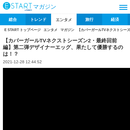
マガジン
総合
トレンド
旅行
経済
エンタメ
E START トップページ
エンタメ
マガジン
【カバーガールTVネクストシー
【カバーガールTVネクストシーズン2・最終回前
編】第二弾デザイナーエッグ、果たして優勝するの
は！？
2021-12-28 12:44:52