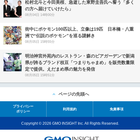
松村北斗と今田美桜、急逝した東野圭吾氏へ誓う「多く
の方へ届けていけたら」
08月04日 14時00分
街中にポケモン100匹以上、立像は19匹 日本橋・八重
洲で“伝説のポケモン”を巡る謎解き
08月05日 15時55分
明治神宮外苑内のレストラン・森のビアガーデンで新潟
県が誇るブランド枝豆「つまりちゃまめ」を販売数量限
定で提供。えだまめ県の魅力を発信
08月05日 15時51分
ページの先頭へ
プライバシー
利用規約
免責事項
ポリシー
Copyright © 2026 GMO INSIGHT Inc. All Rights Reserved.