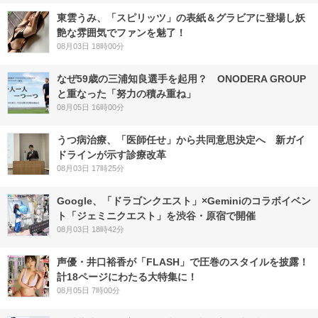
東雲うみ、「スピリッツ」の表紙＆グラビアに登場し妖
艶な雰囲気でファンを魅了！
08月03日 18時00分
なぜ59歳の三浦知良選手を起用？ ONODERA GROUP
と重なった「努力の積み重ね」
08月05日 16時00分
うつ病治療、「医師任せ」から共同意思決定へ 新ガイ
ドラインが示す診療改革
08月03日 17時25分
Google、「ドラゴンクエスト」×Geminiのコラボイベン
ト「ジェミニクエスト」を渋谷・原宿で開催
08月03日 18時42分
声優・井口裕香が「FLASH」で圧巻のスタイルを披露！
計18ページにわたる大特集に！
08月05日 7時00分