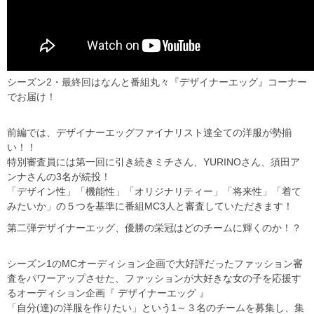
シーズン2・最終回はなんと番組丸々『デザイナーエッグ』コーナー
でお届け！
前編では、デザイナーエッグファイナリスト達全ての洋服が勢揃
い！！
特別審査員には第一回に引き続きミチさん、YURINOさん、須田ア
ンナさんの3名が続投！
「デザイン性」「機能性」「オリジナリティー」「将来性」「着て
みたいか」の５つを基準に番組MC3人と審査していただきます！
第二弾デザイナーエッグ、優勝の栄冠はどのチームに輝くのか！？
シーズン1のMCオーディション企画で大好評だったファッション審
査をパワーアップさせた、ファッションが大好きな女の子を応援す
るオーディション企画『 デザイナーエッグ 』
「自分(達)の洋服を作りたい」という1～３名のチームを募集し、集