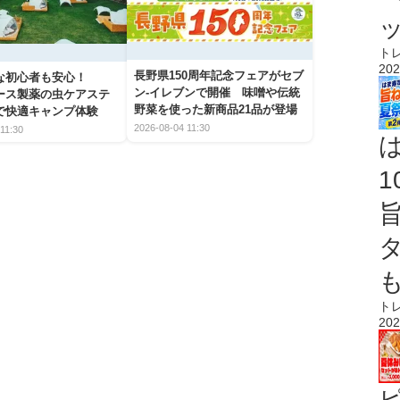
ト
202
長野県150周年記念フェアがセブ
な初心者も安心！
ン-イレブンで開催 味噌や伝統
アース製薬の虫ケアステ
野菜を使った新商品21品が登場
で快適キャンプ体験
2026-08-04 11:30
11:30
ト
202