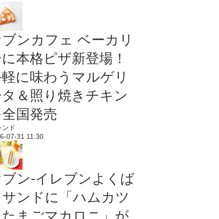
セブンカフェ ベーカリ
ーに本格ピザ新登場！
手軽に味わうマルゲリ
ータ＆照り焼きチキン
を全国発売
レンド
6-07-31 11:30
セブン‐イレブンよくば
りサンドに「ハムカツ
＆たまごマカロニ」が