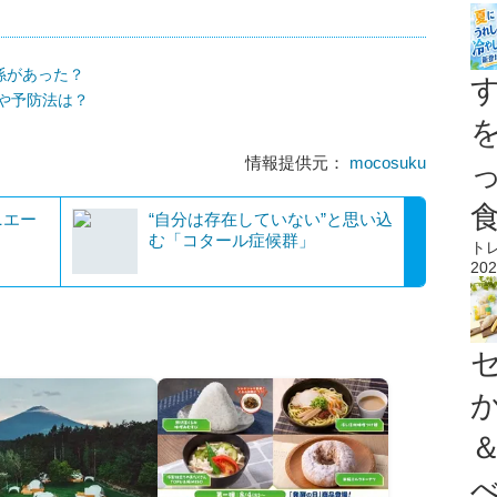
係があった？
や予防法は？
情報提供元：
mocosuku
ニエー
“自分は存在していない”と思い込
む「コタール症候群」
ト
202