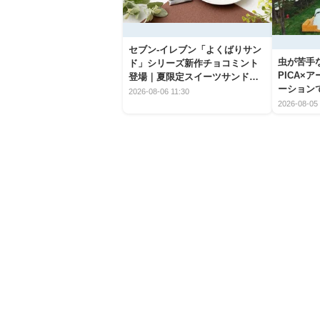
セブン‐イレブン「よくばりサン
虫が苦手
ド」シリーズ新作チョコミント
PICA×
登場｜夏限定スイーツサンドの
ーション
爽快な魅力
2026-08-06 11:30
2026-08-05 