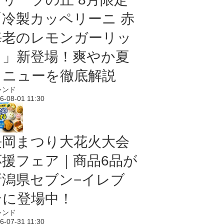
「冷製カッペリーニ 赤
海老のレモンガーリッ
ク」新登場！爽やか夏
メニューを徹底解説
レンド
6-08-01 11:30
長岡まつり大花火大会
応援フェア｜商品6品が
新潟県セブン−イレブ
ンに登場中！
レンド
6-07-31 11:30