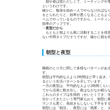
朝や昼は慌ただしくて、ミーティングや電
というわけです。
確かに、勉強を始め一人でやらなければな
をとられたりと、効率が悪くなることもよ
ームでやっているものですから、ミーティ
効率のアップです。
・夜型だから
もともと朝よりも夜に活動することを得意
ない中間タイプだそうですが、確かに朝を
朝型と夜型
睡眠のとり方に関して多様なパターンがあ
す。
朝型は平均的な人より2時間ほど早く起き
るという生活パターンを示しています。
一方の夜型は、平均的な人より2時間くら
てから活発に動き出し、夜はなかなか眠ら
これらのタイプは生得的（せいとくてき、
分かってきたという専門家もおり、朝型に
マンスも悪く、長続きもしないし下手をす
朝型には「朝活」、夜型には「残業」と、