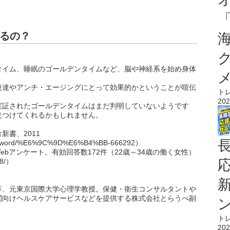
るの？
タイム、睡眠のゴールデンタイムなど、脳や神経系を始め身体
発達やアンチ・エージングにとって効果的かということが喧伝
ト
202
実証されたゴールデンタイムはまだ判明していないようです
見つけてくれるかもしれません。
書、2011
/word/%E6%9C%9D%E6%B4%BB-666292）
ebアンケート。有効回答数172件（22歳～34歳の働く女性）
98/）
卒、元東京国際大学心理学教授。保健・衛生コンサルタントや
関向けヘルスケアサービスなどを提供する株式会社とらうべ副
ト
202