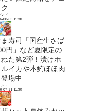
ック
レンド
6-08-03 11:30
はま寿司「国産生さば
100円」など夏限定の
旨ねた第2弾！漬けホ
タルイカや本鮪ほほ肉
も登場中
レンド
6-07-31 11:30
ピザハット夏休みセッ