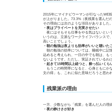
2015年にマイナビウーマンが行なったW
が上がりました。73.3%（夜残業を選んだの
その理由には次のような項目がありました
・夜はプライベートを充実させたい
夜にはそもそも仕事をやる気はないという
いうのは、立派なワークライフバランスで
高いことでしょう。
・朝の勉強は夜よりも効率がいいと聴いた
朝の勉強の効率については、睡眠中に記憶
込めると考えられ、一日の中でも朝は、も
ないようです。ただし、実証されているわ
・起きて15時間以上経つと、酔っ払いくら
もうこの時間帯になると、心身ともにかな
文の得」も、これに似た意味だろうと思わ
残業派の理由
一方、少数ながら「残業」を選んだ人の理
・夜の静けさが好き