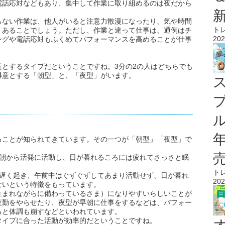
話応対などもあり、集中して作業に取り組めるのは夜だから
らない作業は、他人がいると注意力散漫になったり、気や時間
ト
くあることでしょう。ただし、作業と違って仕事は、通例はチ
202
ングや電話応対もふくめてパフォーマンスを高めることが仕事
とするタイプだということですね。3分の2の人はどちらでも
得意とする「朝型」と、「夜型」がいます。
ル
ることが知られてきています。その一つが「朝型」「夜型」で
、朝から活発に活動し、日が暮れるころには疲れてさっさと眠
ト
い遅く起き、午前中はぐずぐずしてあまり活動せず、日が暮れ
202
ないという特徴をもっています。
生まれながらに備わっているさま）になりやすいらしいことが
夜勤をやらせたり、夜型が早朝に仕事をするなどは、パフォー
ると体調も崩すなどといわれています。
タイプに合った活動が効率的だということですね。