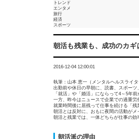
トレンド
エンタメ
旅行
経済
スポーツ
朝活も残業も、成功のカギ
2016-12-04 12:00:01
執筆：山本 恵一（メンタルヘルスライタ
出勤前や休日の早朝に、読書、スポーツ
「就活」や「婚活」にならって4～5年
一方、昨今はニュースで企業での過重労
就業時間後に居残って仕事を続ける「残
朝活とは反対に、おもに夜間の活動がメ
朝活と残業では、一体どちらが仕事の効
朝活派の理由