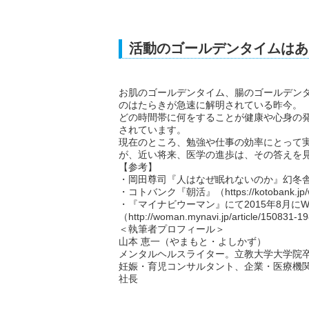
活動のゴールデンタイムはあ
お肌のゴールデンタイム、腸のゴールデン
のはたらきが急速に解明されている昨今。
どの時間帯に何をすることが健康や心身の
されています。
現在のところ、勉強や仕事の効率にとって
が、近い将来、医学の進歩は、その答えを
【参考】
・岡田尊司『人はなぜ眠れないのか』幻冬舎新
・コトバンク『朝活』（https://kotobank.jp
・『マイナビウーマン』にて2015年8月にW
（http://woman.mynavi.jp/article/150831-1
＜執筆者プロフィール＞
山本 恵一（やまもと・よしかず）
メンタルヘルスライター。立教大学大学院
妊娠・育児コンサルタント、企業・医療機
社長