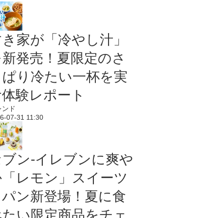
すき家が「冷やし汁」
を新発売！夏限定のさ
っぱり冷たい一杯を実
食体験レポート
レンド
6-07-31 11:30
セブン‐イレブンに爽や
か「レモン」スイーツ
＆パン新登場！夏に食
べたい限定商品をチェ