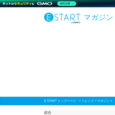
無料診断
マガジン
E START トップページ
>
トレンド
>
マガジン
総合