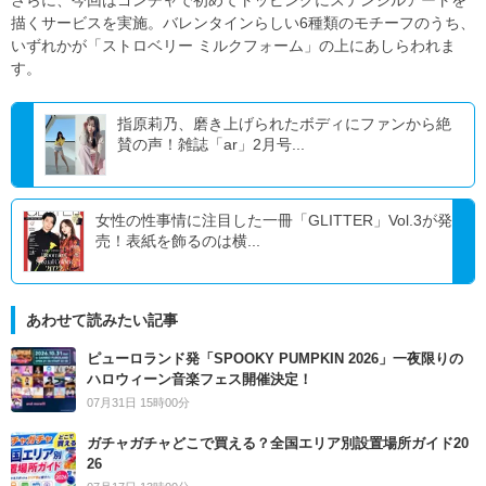
描くサービスを実施。バレンタインらしい6種類のモチーフのうち、
いずれかが「ストロベリー ミルクフォーム」の上にあしらわれま
す。
指原莉乃、磨き上げられたボディにファンから絶
賛の声！雑誌「ar」2月号...
女性の性事情に注目した一冊「GLITTER」Vol.3が発
売！表紙を飾るのは横...
あわせて読みたい記事
ピューロランド発「SPOOKY PUMPKIN 2026」一夜限りの
ハロウィーン音楽フェス開催決定！
07月31日 15時00分
ガチャガチャどこで買える？全国エリア別設置場所ガイド20
26