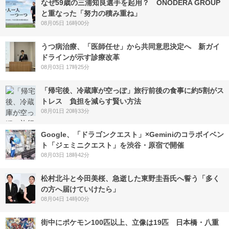
なぜ59歳の三浦知良選手を起用？ ONODERA GROUP
と重なった「努力の積み重ね」
08月05日 16時00分
うつ病治療、「医師任せ」から共同意思決定へ 新ガイ
ドラインが示す診療改革
08月03日 17時25分
「帰宅後、冷蔵庫が空っぽ」旅行前後の食事に約5割がス
トレス 負担を減らす賢い方法
08月01日 20時33分
Google、「ドラゴンクエスト」×Geminiのコラボイベン
ト「ジェミニクエスト」を渋谷・原宿で開催
08月03日 18時42分
松村北斗と今田美桜、急逝した東野圭吾氏へ誓う「多く
の方へ届けていけたら」
08月04日 14時00分
街中にポケモン100匹以上、立像は19匹 日本橋・八重