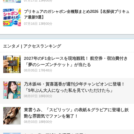
07月17日 13時00分
プリキュアのガシャポン全種類まとめ2026【名探偵プリキュ
ア最新9選】
07月16日 13時00分
エンタメ | アクセスランキング
2027年のF1全レースを現地観戦！ 航空券・宿泊費付き
「夢のシーズンチケット」が当たる
08月05日 17時48分
乃木坂46・賀喜遥香が週刊少年チャンピオンに登場！
「5年ぶん大人になった私を見ていただけたら」
08月07日 18時00分
東雲うみ、「スピリッツ」の表紙＆グラビアに登場し妖
艶な雰囲気でファンを魅了！
08月03日 18時00分