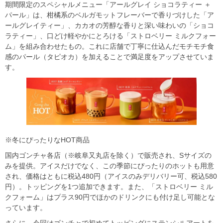
期間限定のスペシャルメニュー「アールグレイ ショコラティー ＋
パール」は、柑橘系のベルガモットフレーバーで香りづけした「ア
ールグレイティー」、カカオの芳醇な香りと深い味わいの「ショコ
ラティー」、口どけ軽やかにとろける「ストロベリー ミルクフォー
ム」を組み合わせたもの。これに店舗で丁寧に仕込んだモチモチ食
感のパール（タピオカ）を加えることで満足度をアップさせていま
す。
※冬にぴったりなHOT商品
国内ゴンチャ各店（※岐阜又丸店を除く）で販売され、Sサイズの
みを提供。アイスだけでなく、この季節にぴったりのホットも用意
され、価格はともに税込480円（アイスのみデリバリー可、税込580
円）。トッピングを1つ追加できます。また、「ストロベリー ミル
クフォーム」はプラス90円でほかのドリンクにも付け足し可能とな
っています。
さらに、今回はゴンチャで初めてトッピングにステンシルアートを