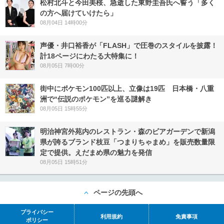
松村北斗と今田美桜、急逝した東野圭吾氏へ誓う「多く
の方へ届けていけたら」
08月04日 14時00分
声優・井口裕香が「FLASH」で圧巻のスタイルを披露！
計18ページにわたる大特集に！
08月05日 7時00分
街中にポケモン100匹以上、立像は19匹 日本橋・八重
洲で“伝説のポケモン”を巡る謎解き
08月05日 15時55分
明治神宮外苑内のレストラン・森のビアガーデンで新潟
県が誇るブランド枝豆「つまりちゃまめ」を販売数量限
定で提供。えだまめ県の魅力を発信
08月05日 15時51分
ページの先頭へ
プライバシー
利用規約
免責事項
ポリシー