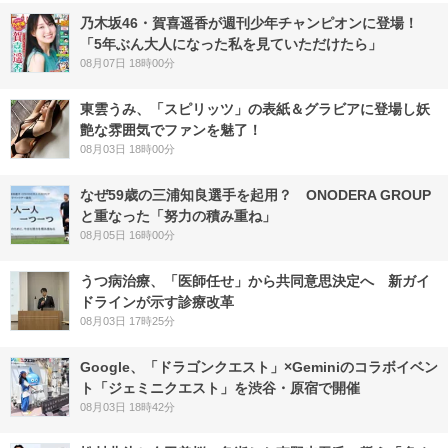
乃木坂46・賀喜遥香が週刊少年チャンピオンに登場！
「5年ぶん大人になった私を見ていただけたら」
08月07日 18時00分
東雲うみ、「スピリッツ」の表紙＆グラビアに登場し妖
艶な雰囲気でファンを魅了！
08月03日 18時00分
なぜ59歳の三浦知良選手を起用？ ONODERA GROUP
と重なった「努力の積み重ね」
08月05日 16時00分
うつ病治療、「医師任せ」から共同意思決定へ 新ガイ
ドラインが示す診療改革
08月03日 17時25分
Google、「ドラゴンクエスト」×Geminiのコラボイベン
ト「ジェミニクエスト」を渋谷・原宿で開催
08月03日 18時42分