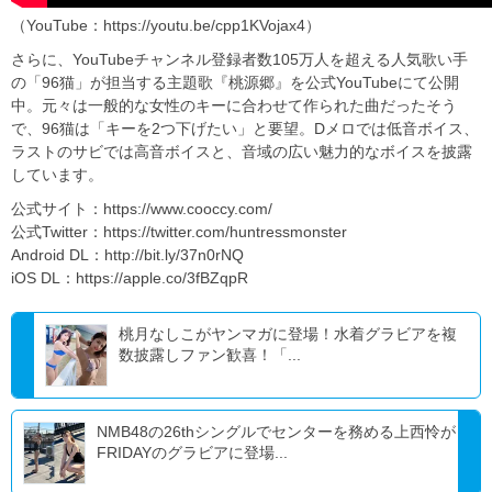
（YouTube：https://youtu.be/cpp1KVojax4）
さらに、YouTubeチャンネル登録者数105万人を超える人気歌い手
の「96猫」が担当する主題歌『桃源郷』を公式YouTubeにて公開
中。元々は一般的な女性のキーに合わせて作られた曲だったそう
で、96猫は「キーを2つ下げたい」と要望。Dメロでは低音ボイス、
ラストのサビでは高音ボイスと、音域の広い魅力的なボイスを披露
しています。
公式サイト：https://www.cooccy.com/
公式Twitter：https://twitter.com/huntressmonster
Android DL：http://bit.ly/37n0rNQ
iOS DL：https://apple.co/3fBZqpR
桃月なしこがヤンマガに登場！水着グラビアを複
数披露しファン歓喜！「...
NMB48の26thシングルでセンターを務める上西怜が
FRIDAYのグラビアに登場...