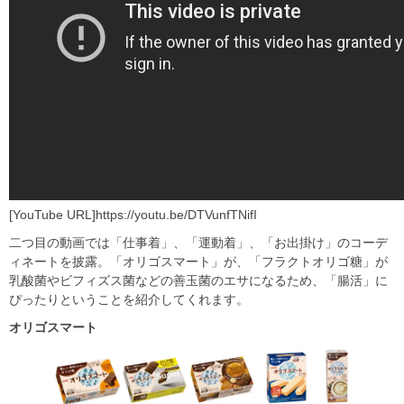
[YouTube URL]https://youtu.be/DTVunfTNifI
二つ目の動画では「仕事着」、「運動着」、「お出掛け」のコーデ
ィネートを披露。「オリゴスマート」が、「フラクトオリゴ糖」が
乳酸菌やビフィズス菌などの善玉菌のエサになるため、「腸活」に
ぴったりということを紹介してくれます。
オリゴスマート