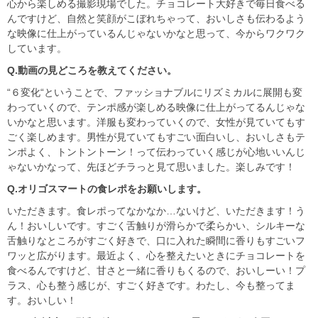
心から楽しめる撮影現場でした。チョコレート大好きで毎日食べる
んですけど、自然と笑顔がこぼれちゃって、おいしさも伝わるよう
な映像に仕上がっているんじゃないかなと思って、今からワクワク
しています。
Q.
動画の見どころを教えてください。
“６変化“ということで、ファッショナブルにリズミカルに展開も変
わっていくので、テンポ感が楽しめる映像に仕上がってるんじゃな
いかなと思います。洋服も変わっていくので、女性が見ていてもす
ごく楽しめます。男性が見ていてもすごい面白いし、おいしさもテ
ンポよく、トントントーン！って伝わっていく感じが心地いいんじ
ゃないかなって、先ほどチラっと見て思いました。楽しみです！
Q.
オリゴスマートの食レポをお願いします。
いただきます。食レポってなかなか…ないけど、いただきます！う
ん！おいしいです。すごく舌触りが滑らかで柔らかい、シルキーな
舌触りなところがすごく好きで、口に入れた瞬間に香りもすごいフ
ワッと広がります。最近よく、心を整えたいときにチョコレートを
食べるんですけど、甘さと一緒に香りもくるので、おいしーい！プ
ラス、心も整う感じが、すごく好きです。わたし、今も整ってま
す。おいしい！