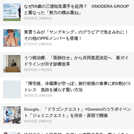
なぜ59歳の三浦知良選手を起用？ ONODERA GROUP
と重なった「努力の積み重ね」
08月05日 16時00分
東雲うみが「ヤングキング」のグラビアで泡まみれに！
その他のPPEメンバーも登場！
07月31日 19時00分
うつ病治療、「医師任せ」から共同意思決定へ 新ガイ
ドラインが示す診療改革
08月03日 17時25分
「帰宅後、冷蔵庫が空っぽ」旅行前後の食事に約5割がス
トレス 負担を減らす賢い方法
08月01日 20時33分
Google、「ドラゴンクエスト」×Geminiのコラボイベン
ト「ジェミニクエスト」を渋谷・原宿で開催
08月03日 18時42分