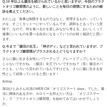
Q.10
年以上も腸活を続けられているかと思いますが、今回のフラク
トオリゴ糖習慣のように、新しいことを毎日の習慣にするための秘
訣を教えてください。
わたしは「食事は制限するものではなく、管理するもの」っていう
のを、すごくモットーにやっているんです。調和をとるっていう意
味で。なので、何を食べるかを楽しみながら考える。おいしくって
健康にいいものを選べる自分になるっていうのが続く秘訣だと思い
ます。
Q.
今まで「腸活の女王」「神ボディ」などと言われていますが、フ
ラクトオリゴ糖習慣がプラスされるとどうなりますか？
さらに腸に生きる女性にパワーアップ、グレードアップしちゃうん
じゃないですかね。（腸活）女王でいいですかね？（笑）腸活オバ
ケとも、いろいろ言われているんですけども、さらに腸に生きる女
性として頑張っていけると思います！
&nbsp;
加治ひとみさん出演のWEB CM「オリゴスマート days」でした。腸
活に興味のある方や、カロリーを抑えたい方は、「オリゴスマー
ト」で「フラクトオリゴ糖習慣」を始めてみてはいかがでしょう
か。