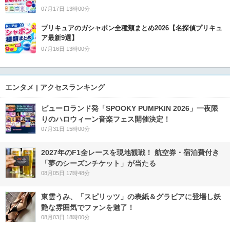
07月17日 13時00分
プリキュアのガシャポン全種類まとめ2026【名探偵プリキュ
ア最新9選】
07月16日 13時00分
エンタメ | アクセスランキング
ピューロランド発「SPOOKY PUMPKIN 2026」一夜限
りのハロウィーン音楽フェス開催決定！
07月31日 15時00分
2027年のF1全レースを現地観戦！ 航空券・宿泊費付き
「夢のシーズンチケット」が当たる
08月05日 17時48分
東雲うみ、「スピリッツ」の表紙＆グラビアに登場し妖
艶な雰囲気でファンを魅了！
08月03日 18時00分