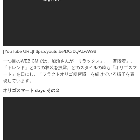
[YouTube URL]https://youtu.be/DCr0QA1wW98
一つ目のWEB CMでは、加治さんが「リラックス」、「普段着」、
「トレンド」と3つの衣装を披露。どのスタイルの時も「オリゴスマ
ート」を口にし、「フラクトオリゴ糖習慣」を続けている様子を表
現しています。
オリゴスマート days
その２