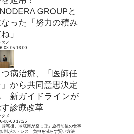
NODERA GROUPと
重なった「努力の積み
重ね」
ンタメ
6-08-05 16:00
うつ病治療、「医師任
せ」から共同意思決定
へ 新ガイドラインが
示す診療改革
ンタメ
6-08-03 17:25