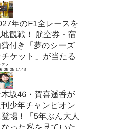
027年のF1全レースを
現地観戦！ 航空券・宿
泊費付き「夢のシーズ
ンチケット」が当たる
ンタメ
6-08-05 17:48
乃木坂46・賀喜遥香が
週刊少年チャンピオン
に登場！「5年ぶん大人
になった私を見ていた