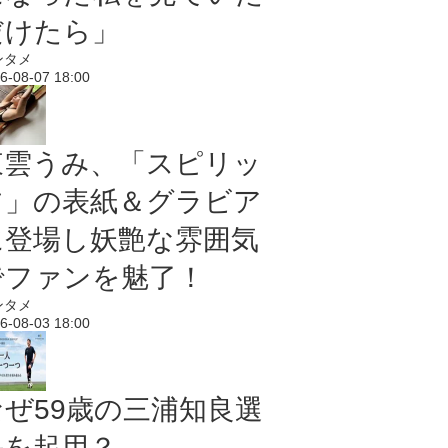
だけたら」
ンタメ
6-08-07 18:00
東雲うみ、「スピリッ
ツ」の表紙＆グラビア
に登場し妖艶な雰囲気
でファンを魅了！
ンタメ
6-08-03 18:00
なぜ59歳の三浦知良選
手を起用？