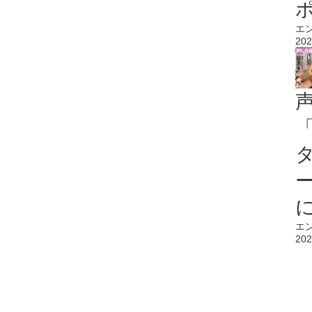
エ
202
エ
202