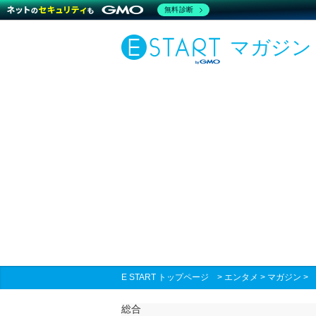
無料診断
マガジン
E START トップページ
>
エンタメ
>
マガジン
総合