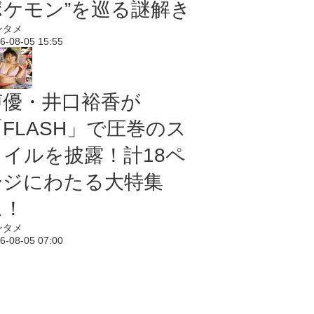
ポケモン”を巡る謎解き
ンタメ
6-08-05 15:55
声優・井口裕香が
「FLASH」で圧巻のス
タイルを披露！計18ペ
ージにわたる大特集
に！
ンタメ
6-08-05 07:00