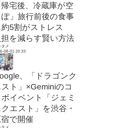
「帰宅後、冷蔵庫が空
っぽ」旅行前後の食事
に約5割がストレス
負担を減らす賢い方法
ンタメ
6-08-01 20:33
oogle、「ドラゴンク
スト」×Geminiのコ
ラボイベント「ジェミ
ニクエスト」を渋谷・
原宿で開催
ンタメ