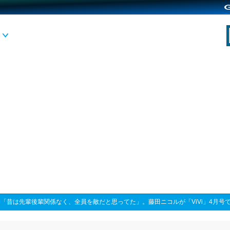
>
「昔は先輩後輩関係なく、全員を敵だと思ってた」。藤田ニコルが「ViVi」4月号