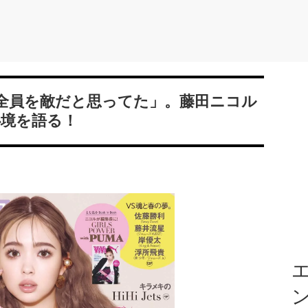
全員を敵だと思ってた」。藤田ニコル
心境を語る！
エ