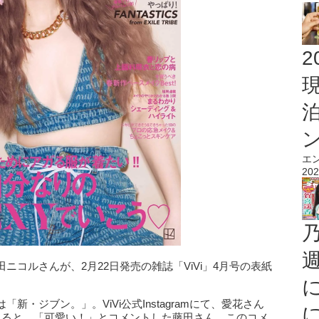
2
エ
202
コルさんが、2月22日発売の雑誌「ViVi」4月号の表紙
・ジブン。」。ViVi公式Instagramにて、愛花さん
れると、「可愛い！」とコメントした藤田さん。このコメ