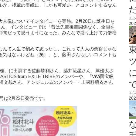
ルが、後輩の表紙に、しかも可愛い、とコメントするなん
。
エ
大人像についてインタビューを実施。2月20日に誕生日を
202
田さん。インタビューでは「昔は先輩後輩関係なく、全員を
仲間だって思うようになった。みんなで盛り上げて力倍増
なんて人生で初めて思ったし、これって大人の余裕じゃな
る気はないけどね（笑）」と、藤田さんらしいコメントも
S魂」に出演する佐藤勝利さん、藤井流星さん、岸優太さ
CS from EXILE TRIBEのメンバーや、「ViVi国宝級
高橋文哉さん、アンジュルムのメンバー・上國料萌衣さん
エ
202
号は2月22日発売です。