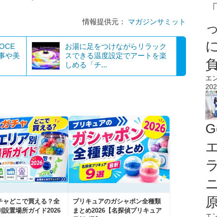
情報提供元：
マガジンサミット
OCE
お湯に足をつけながらリラック
事や美
スできる温度設定でアートを楽
しめる「チ...
エ
202
G
エ
チャどこで買える？全
プリキュアのガシャポン全種類
設置場所ガイド2026
まとめ2026【名探偵プリキュア
エ