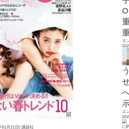
O
エ
202
エ
202
年01月21日) 講談社