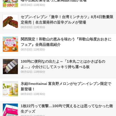
噌や伝統野菜を使った新商品21品が登場
08月04日 11時30分
セブン-イレブン「激辛！台湾ミンチカツ」8月4日数量限
定発売｜名古屋発祥の旨辛グルメが登場
08月03日 11時30分
関西限定！和歌山の恵みを味わう『和歌山毎度おおきに
フェア』全商品徹底紹介
08月03日 11時30分
100均に便利なの出たよ～「1本丸ごとはかさばるの
よ…」小分けにしてスッキリ持ち運べる板
08月02日 11時00分
氷結®mottainai 富良野メロンがセブン‐イレブン限定で
新登場！
08月03日 11時30分
1枚22円って衝撃…100均で買えるとは思ってなかった衛
生グッズ