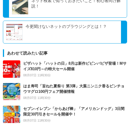
ネット検索で知っておきたいこと！初心者向け解
説！
今更聞けないネットのブラウジングとは！？
あわせて読みたい記事
ピザハット「ハットの日」8月は新作ビビンバピザ登場！Mサ
イズ810円～の特大セール開催
08月07日 11時30分
はま寿司「旨ねた夏祭り 第3弾」大葉ニンニク香るビンチョ
ウマグロ100円フェア開催情報
08月07日 11時30分
セブン‐イレブン「からあげ棒」「アメリカンドッグ」3日間
限定30円引きセールを開催中！
08月07日 11時30分