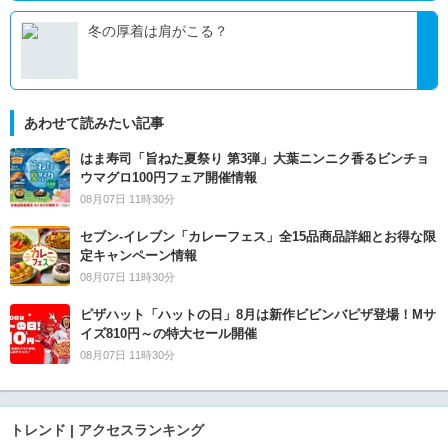
冬の厚着は肩がこる？
あわせて読みたい記事
はま寿司「旨ねた夏祭り 第3弾」大葉ニンニク香るビンチョ
ウマグロ100円フェア開催情報
08月07日 11時30分
セブン‐イレブン「カレーフェス」全15品商品詳細とお得な限
定キャンペーン情報
08月07日 11時30分
ピザハット「ハットの日」8月は新作ビビンバピザ登場！Mサ
イズ810円～の特大セール開催
08月07日 11時30分
トレンド | アクセスランキング