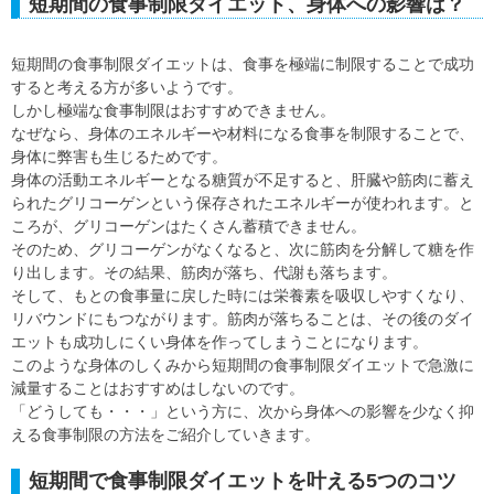
短期間の食事制限ダイエット、身体への影響は？
短期間の食事制限ダイエットは、食事を極端に制限することで成功
すると考える方が多いようです。
しかし極端な食事制限はおすすめできません。
なぜなら、身体のエネルギーや材料になる食事を制限することで、
身体に弊害も生じるためです。
身体の活動エネルギーとなる糖質が不足すると、肝臓や筋肉に蓄え
られたグリコーゲンという保存されたエネルギーが使われます。と
ころが、グリコーゲンはたくさん蓄積できません。
そのため、グリコーゲンがなくなると、次に筋肉を分解して糖を作
り出します。その結果、筋肉が落ち、代謝も落ちます。
そして、もとの食事量に戻した時には栄養素を吸収しやすくなり、
リバウンドにもつながります。筋肉が落ちることは、その後のダイ
エットも成功しにくい身体を作ってしまうことになります。
このような身体のしくみから短期間の食事制限ダイエットで急激に
減量することはおすすめはしないのです。
「どうしても・・・」という方に、次から身体への影響を少なく抑
える食事制限の方法をご紹介していきます。
短期間で食事制限ダイエットを叶える5つのコツ