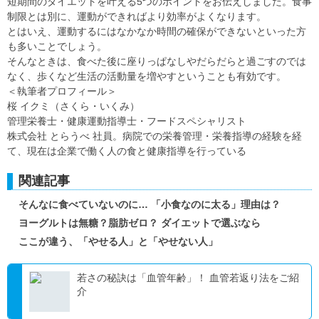
短期間のダイエットを叶える5つのポイントをお伝えしました。食事
制限とは別に、運動ができればより効率がよくなります。
とはいえ、運動するにはなかなか時間の確保ができないといった方
も多いことでしょう。
そんなときは、食べた後に座りっぱなしやだらだらと過ごすのでは
なく、歩くなど生活の活動量を増やすということも有効です。
＜執筆者プロフィール＞
桜 イクミ（さくら・いくみ）
管理栄養士・健康運動指導士・フードスペシャリスト
株式会社 とらうべ 社員。病院での栄養管理・栄養指導の経験を経
て、現在は企業で働く人の食と健康指導を行っている
関連記事
そんなに食べていないのに… 「小食なのに太る」理由は？
ヨーグルトは無糖？脂肪ゼロ？ ダイエットで選ぶなら
ここが違う、「やせる人」と「やせない人」
若さの秘訣は「血管年齢」！ 血管若返り法をご紹
介