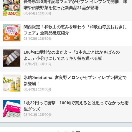
長野県150周年記念フェアがセブン-イレブンで開催 味
噌や伝統野菜を使った新商品21品が登場
08月04日 11時30分
関西限定！和歌山の恵みを味わう『和歌山毎度おおきに
フェア』全商品徹底紹介
08月03日 11時30分
100均に便利なの出たよ～「1本丸ごとはかさばるの
よ…」小分けにしてスッキリ持ち運べる板
08月02日 11時00分
氷結®mottainai 富良野メロンがセブン‐イレブン限定で
新登場！
08月03日 11時30分
1枚22円って衝撃…100均で買えるとは思ってなかった衛
生グッズ
08月01日 11時00分