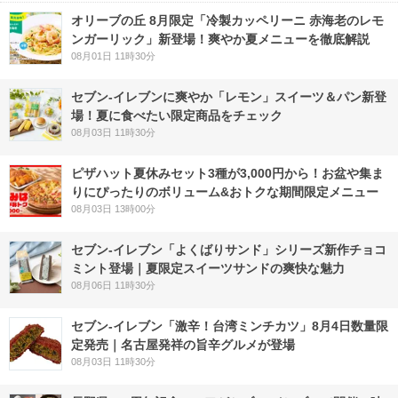
オリーブの丘 8月限定「冷製カッペリーニ 赤海老のレモ
ンガーリック」新登場！爽やか夏メニューを徹底解説
08月01日 11時30分
セブン‐イレブンに爽やか「レモン」スイーツ＆パン新登
場！夏に食べたい限定商品をチェック
08月03日 11時30分
ピザハット夏休みセット3種が3,000円から！お盆や集ま
りにぴったりのボリューム&おトクな期間限定メニュー
08月03日 13時00分
セブン‐イレブン「よくばりサンド」シリーズ新作チョコ
ミント登場｜夏限定スイーツサンドの爽快な魅力
08月06日 11時30分
セブン-イレブン「激辛！台湾ミンチカツ」8月4日数量限
定発売｜名古屋発祥の旨辛グルメが登場
08月03日 11時30分