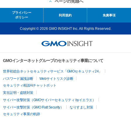
ページの先頭へ
プライバシー
利用規約
免責事項
ポリシー
Copyright © 2026 GMO INSIGHT Inc. All Rights Reserved.
GMOインターネットグループのセキュリティ事業について
世界初総合ネットセキュリティサービス「GMOセキュリティ24」
パスワード漏洩診断
Webサイトリスク診断
セキュリティ相談AIチャットボット
実在証明・盗聴対策
サイバー攻撃対策（GMOサイバーセキュリティ byイエラエ）
サイバー攻撃対策（GMO Flatt Security）
なりすまし対策
セキュリティ事業の軌跡