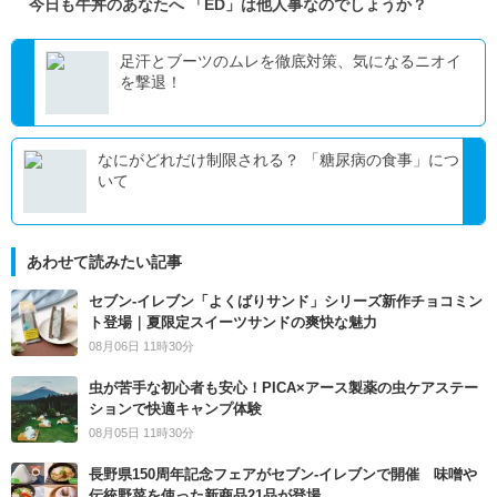
今日も牛丼のあなたへ 「ED」は他人事なのでしょうか？
足汗とブーツのムレを徹底対策、気になるニオイ
を撃退！
なにがどれだけ制限される？ 「糖尿病の食事」につ
いて
あわせて読みたい記事
セブン‐イレブン「よくばりサンド」シリーズ新作チョコミン
ト登場｜夏限定スイーツサンドの爽快な魅力
08月06日 11時30分
虫が苦手な初心者も安心！PICA×アース製薬の虫ケアステー
ションで快適キャンプ体験
08月05日 11時30分
長野県150周年記念フェアがセブン-イレブンで開催 味噌や
伝統野菜を使った新商品21品が登場