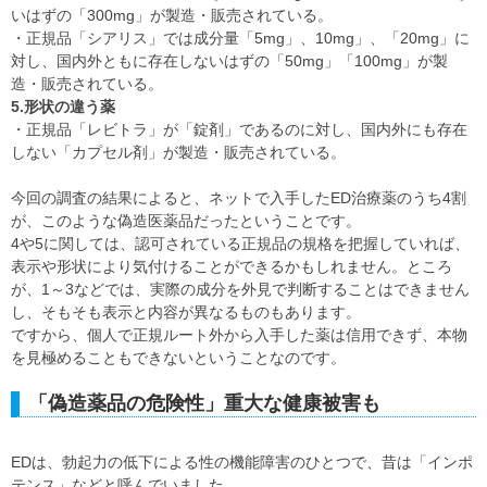
いはずの「300mg」が製造・販売されている。
・正規品「シアリス」では成分量「5mg」、10mg」、「20mg」に
対し、国内外ともに存在しないはずの「50mg」「100mg」が製
造・販売されている。
5.形状の違う薬
・正規品「レビトラ」が「錠剤」であるのに対し、国内外にも存在
しない「カプセル剤」が製造・販売されている。
今回の調査の結果によると、ネットで入手したED治療薬のうち4割
が、このような偽造医薬品だったということです。
4や5に関しては、認可されている正規品の規格を把握していれば、
表示や形状により気付けることができるかもしれません。ところ
が、1～3などでは、実際の成分を外見で判断することはできません
し、そもそも表示と内容が異なるものもあります。
ですから、個人で正規ルート外から入手した薬は信用できず、本物
を見極めることもできないということなのです。
「偽造薬品の危険性」重大な健康被害も
EDは、勃起力の低下による性の機能障害のひとつで、昔は「インポ
テンス」などと呼んでいました。