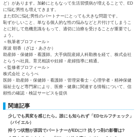
ど）があります。加齢にともなって生活習慣病が増えることで、ED
に悩む男性も増えてきます。
またEDに悩む男性のパートナーにとっても大きな問題です。
恥ずかしいこと、単なる個人的な性の悩みなどと片付けてしまうこ
とに対して危機意識をもって、適切に治療を受けることが重要でし
ょう。
＜執筆者プロフィール＞
座波 朝香（ざは・あさか）
助産師・保健師・看護師。大手病院産婦人科勤務を経て、株式会社
とらうべ社員。育児相談や妊婦・産婦指導に精通。
＜監修者プロフィール＞
株式会社 とらうべ
医師・助産師・保健師・看護師・管理栄養士・心理学者・精神保健
福祉士など専門家により、医療・健康に関連する情報について、信
頼性の確認・検証サービスを提供
関連記事
少しでも異変を感じたら。誰にも知られず「EDセルフチェック」
（バイエル）
抑うつ状態が原因でパートナーがEDに!? 抗うつ剤の影響は?