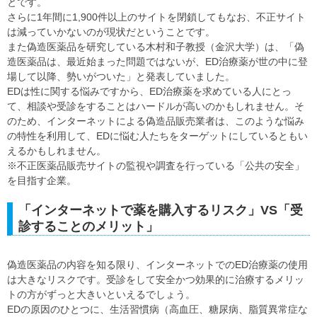
とです。
さらに1年間に1,900件以上のサイトを閉鎖してもなお、不正サイト
は減っていかないのが現状だということです。
また偽造医薬品を研究している木村和子教授（金沢大学）は、「偽
造医薬品は、最近始まった問題ではないが、ED治療薬が世の中に登
場して以降、勢いがついた」と発表していました。
EDは性に関する悩みですから、ED治療薬を求めている人にとっ
て、相談や受診をすることはハードルが高いのかもしれません。そ
のため、インターネットによる偽造品販売業者は、このような悩み
の特性を利用して、EDに悩む人たちをターゲットにしているともい
えるかもしれません。
※不正医薬品販売サイトの監視や調査を行っている「公共の安全」
を目指す企業。
「インターネットで薬を購入するリスク」VS「受
診することのメリット」
偽造医薬品の内容を知る限り、インターネットでのED治療薬の使用
は大きなリスクです。受診をして安全かつ効果的に治療するメリッ
トの方がずっと大きいといえるでしょう。
EDの原因のひとつに、生活習慣病（高血圧、糖尿病、脂質異常症な