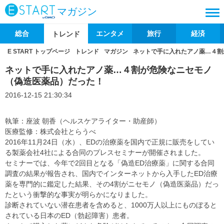
マガジン
総合
エンタメ
旅行
経済
トレンド
E START トップページ
トレンド
マガジン
ネットで手に入れたアノ薬…４割
ネットで手に入れたアノ薬…４割が危険なニセモノ
（偽造医薬品）だった！
2016-12-15 21:30:34
執筆：座波 朝香（ヘルスケアライター・助産師）
医療監修：株式会社とらうべ
2016年11月24日（水）、EDの治療薬を国内で正規に販売をしてい
る製薬会社4社による合同のプレスセミナーが開催されました。
セミナーでは、今年で2回目となる「偽造ED治療薬」に関する合同
調査の結果が報告され、国内でインターネットから入手したED治療
薬を専門的に鑑定した結果、その4割がニセモノ（偽造医薬品）だっ
たという衝撃的な事実が明らかになりました。
診断されていない潜在患者を含めると、1000万人以上にものぼると
されている日本のED（勃起障害）患者。