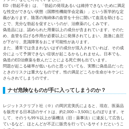
ED（勃起不全）は、「勃起の発現あるいは維持できないために満足
な性交ができない状態（国際性機能学会定義）」という医学的な定
義があります。陰茎の海綿体の血管を十分に開いて血流を助けるこ
とで、充分な勃起を促すというのが、治療薬のしくみです。
偽造品には、認められた用量以上の成分が含まれています。そのた
め、血管を広げる作用が必要以上に発揮されてしまい、急激に血圧
が下がり、意識障害をおこす可能性があります。
また、通常では含まれないはずの成分が混入されていれば、その成
分によって予測できない症状が起こるかもしれません。日本でも、
偽造のED治療薬を飲んだことによる死亡例も出ています。
問題が起こる確率が低いものと思っていても、実際に偽造品だった
ときのリスクは重大なものです。性の満足どころか生命がキケンに
さらされてしまうのです。
ナゼ危険なものが手に入ってしまうのか？
レジットスクリプト社（※）の岡沢宏美氏によると、現在、医薬品
を販売する日本語のサイトは、約2,000～3,500にものぼります。そ
して、そのうち99％以上が薬機法（旧：薬事法）に違反して広告し
ているなど、ほとんどが不正に販売を行っているサイトだというこ