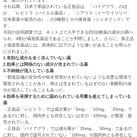
造・販売されています。
それ以降、日本で承認されている正規品は、「バイアグラ」のほ
か、「レビトラ（バイエル薬品）」「シアリス（イーライリリー、
日本新薬※販売のみ）」の3種類とその後発薬（ジェネリック）で
す。
今回の合同調査では、ネット上で入手できるED治療薬の成分が調べ
られ、4割が偽造医薬品であることが判明しました。さらに、真正品
と偽造医薬品には、具体的に以下のような違いがあることも明らか
にされました。
1.有効な成分を全く含んでいない薬
2.効果とは関係のない成分が含まれている薬
3.不純物が混入している薬
・製造設備の安全性や衛生管理がされていないような劣悪な環境で
製造されることがあり、例えば含まれているはずのない覚醒剤の成
分が混入していることもあった。
4.効果を発揮するために認められている用量を超えてしまっている
薬
・正規品「レビトラ」では成分量が「5mg」「10mg」「20mg」で
あるのに対し、国内外とも存在しないはずの「100mg」が製造・販
売されている。
・正規品「バイアグラ」では成分量が「25mg」「50mg」であるの
に対し、国内で認可されていない「100mg」や国内外とも存在しな