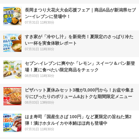
長岡まつり大花火大会応援フェア｜商品6品が新潟県セブ
ン−イレブンに登場中！
07月31日 11時30分
すき家が「冷やし汁」を新発売！夏限定のさっぱり冷た
い一杯を実食体験レポート
07月31日 11時30分
セブン‐イレブンに爽やか「レモン」スイーツ＆パン新登
場！夏に食べたい限定商品をチェック
08月03日 11時30分
ピザハット夏休みセット3種が3,000円から！お盆や集ま
りにぴったりのボリューム&おトクな期間限定メニュー
08月03日 13時00分
はま寿司「国産生さば 100円」など夏限定の旨ねた第2
弾！漬けホタルイカや本鮪ほほ肉も登場中
07月31日 11時30分