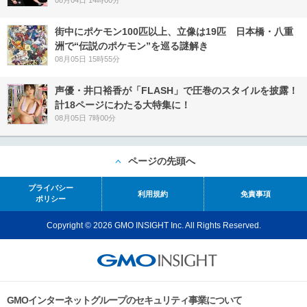
街中にポケモン100匹以上、立像は19匹 日本橋・八重
洲で“伝説のポケモン”を巡る謎解き
08月05日 15時55分
声優・井口裕香が「FLASH」で圧巻のスタイルを披露！
計18ページにわたる大特集に！
08月05日 7時00分
ページの先頭へ
プライバシー
利用規約
免責事項
ポリシー
Copyright © 2026 GMO INSIGHT Inc. All Rights Reserved.
GMOインターネットグループのセキュリティ事業について