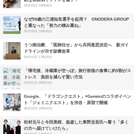
08月03日 18時00分
なぜ59歳の三浦知良選手を起用？ ONODERA GROUP
と重なった「努力の積み重ね」
08月05日 16時00分
うつ病治療、「医師任せ」から共同意思決定へ 新ガイ
ドラインが示す診療改革
08月03日 17時25分
「帰宅後、冷蔵庫が空っぽ」旅行前後の食事に約5割がス
トレス 負担を減らす賢い方法
08月01日 20時33分
Google、「ドラゴンクエスト」×Geminiのコラボイベン
ト「ジェミニクエスト」を渋谷・原宿で開催
08月03日 18時42分
松村北斗と今田美桜、急逝した東野圭吾氏へ誓う「多く
の方へ届けていけたら」
08月04日 14時00分