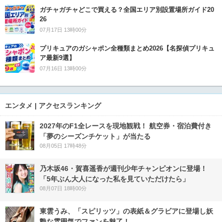
ガチャガチャどこで買える？全国エリア別設置場所ガイド20
26
07月17日 13時00分
プリキュアのガシャポン全種類まとめ2026【名探偵プリキュ
ア最新9選】
07月16日 13時00分
エンタメ | アクセスランキング
2027年のF1全レースを現地観戦！ 航空券・宿泊費付き
「夢のシーズンチケット」が当たる
08月05日 17時48分
乃木坂46・賀喜遥香が週刊少年チャンピオンに登場！
「5年ぶん大人になった私を見ていただけたら」
08月07日 18時00分
東雲うみ、「スピリッツ」の表紙＆グラビアに登場し妖
艶な雰囲気でファンを魅了！