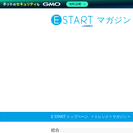
無料診断
マガジン
E START トップページ
>
トレンド
>
マガジン
総合