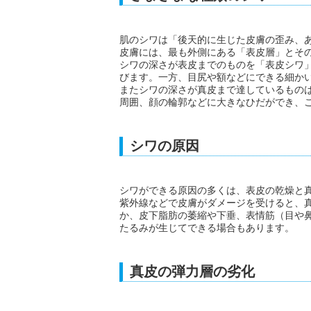
肌のシワは「後天的に生じた皮膚の歪み、
皮膚には、最も外側にある「表皮層」とそ
シワの深さが表皮までのものを「表皮シワ
びます。一方、目尻や額などにできる細か
またシワの深さが真皮まで達しているもの
周囲、顔の輪郭などに大きなひだができ、
シワの原因
シワができる原因の多くは、表皮の乾燥と
紫外線などで皮膚がダメージを受けると、
か、皮下脂肪の萎縮や下垂、表情筋（目や
たるみが生じてできる場合もあります。
真皮の弾力層の劣化