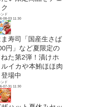
ック
レンド
6-08-03 11:30
はま寿司「国産生さば
100円」など夏限定の
旨ねた第2弾！漬けホ
タルイカや本鮪ほほ肉
も登場中
レンド
6-07-31 11:30
ピザハット夏休みセッ