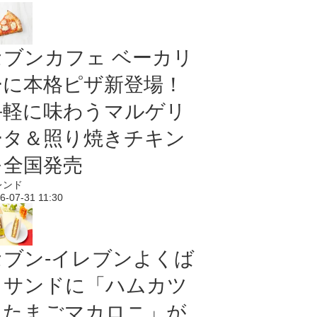
セブンカフェ ベーカリ
ーに本格ピザ新登場！
手軽に味わうマルゲリ
ータ＆照り焼きチキン
を全国発売
レンド
6-07-31 11:30
セブン‐イレブンよくば
りサンドに「ハムカツ
＆たまごマカロニ」が