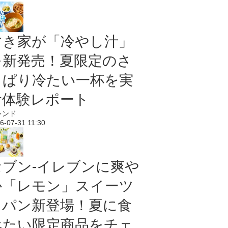
すき家が「冷やし汁」
を新発売！夏限定のさ
っぱり冷たい一杯を実
食体験レポート
レンド
6-07-31 11:30
セブン‐イレブンに爽や
か「レモン」スイーツ
＆パン新登場！夏に食
べたい限定商品をチェ