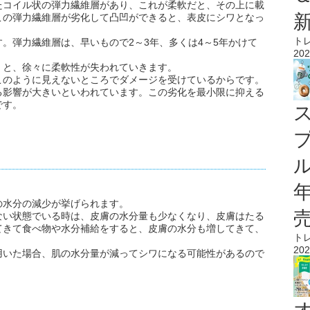
たコイル状の弾力繊維層があり、これが柔軟だと、その上に載
この弾力繊維層が劣化して凸凹ができると、表皮にシワとなっ
ト
。弾力繊維層は、早いもので2～3年、多くは4～5年かけて
202
くと、徐々に柔軟性が失われていきます。
このように見えないところでダメージを受けているからです。
る影響が大きいといわれています。この劣化を最小限に抑える
です。
ル
の水分の減少が挙げられます。
ない状態でいる時は、皮膚の水分量も少なくなり、皮膚はたる
てきて食べ物や水分補給をすると、皮膚の水分も増してきて、
ト
202
用いた場合、肌の水分量が減ってシワになる可能性があるので