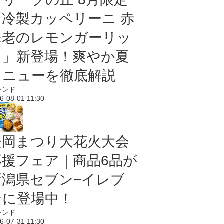
「冷製カッペリーニ 赤
海老のレモンガーリッ
ク」新登場！爽やか夏
メニューを徹底解説
レンド
6-08-01 11:30
長岡まつり大花火大会
応援フェア｜商品6品が
新潟県セブン−イレブ
ンに登場中！
レンド
6-07-31 11:30