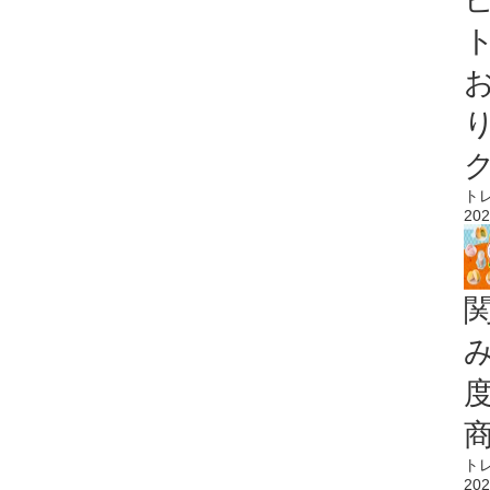
ト
ト
202
ト
202