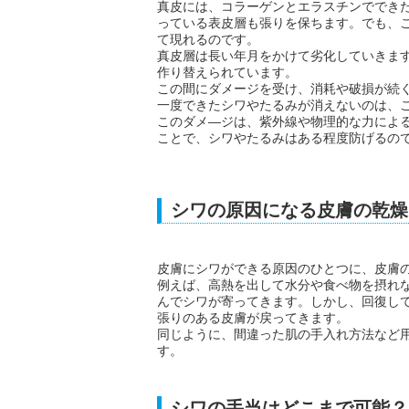
真皮には、コラーゲンとエラスチンででき
っている表皮層も張りを保ちます。でも、
て現れるのです。
真皮層は長い年月をかけて劣化していきます
作り替えられています。
この間にダメージを受け、消耗や破損が続
一度できたシワやたるみが消えないのは、
このダメ―ジは、紫外線や物理的な力によ
ことで、シワやたるみはある程度防げるの
シワの原因になる皮膚の乾燥
皮膚にシワができる原因のひとつに、皮膚
例えば、高熱を出して水分や食べ物を摂れ
んでシワが寄ってきます。しかし、回復し
張りのある皮膚が戻ってきます。
同じように、間違った肌の手入れ方法など
す。
シワの手当はどこまで可能？