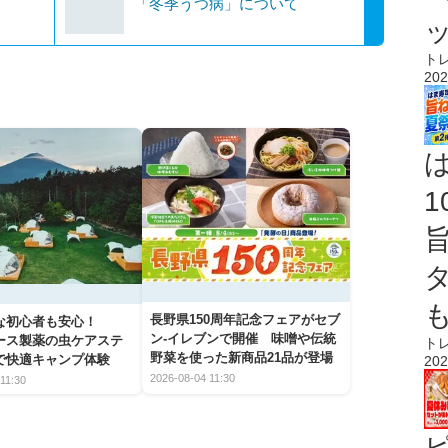
「冬季うつ病」について
ト
202
長野県150周年記念フェアがセブ
な初心者も安心！
ン-イレブンで開催 味噌や伝統
アース製薬の虫ケアステ
ト
野菜を使った新商品21品が登場
で快適キャンプ体験
202
2026-08-04 11:30
11:30