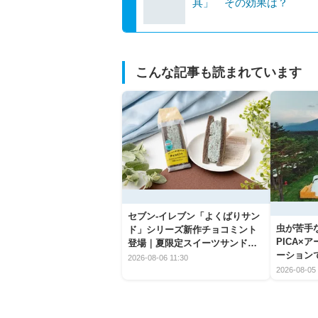
具」 その効果は？
こんな記事も読まれています
セブン‐イレブン「よくばりサン
虫が苦手
ド」シリーズ新作チョコミント
PICA×
登場｜夏限定スイーツサンドの
ーション
爽快な魅力
2026-08-06 11:30
2026-08-05 