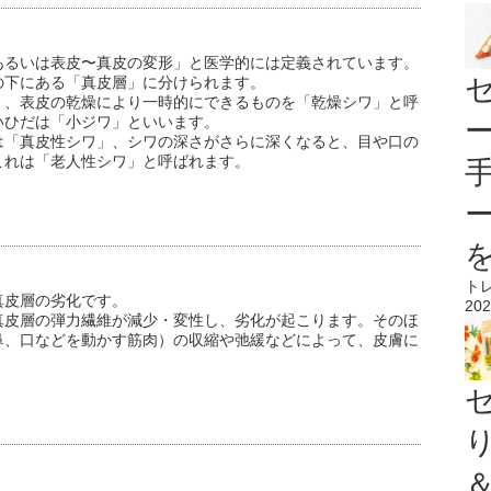
あるいは表皮〜真皮の変形」と医学的には定義されています。
の下にある「真皮層」に分けられます。
」、表皮の乾燥により一時的にできるものを「乾燥シワ」と呼
いひだは「小ジワ」といいます。
は「真皮性シワ」、シワの深さがさらに深くなると、目や口の
これは「老人性シワ」と呼ばれます。
ト
真皮層の劣化です。
202
真皮層の弾力繊維が減少・変性し、劣化が起こります。そのほ
鼻、口などを動かす筋肉）の収縮や弛緩などによって、皮膚に