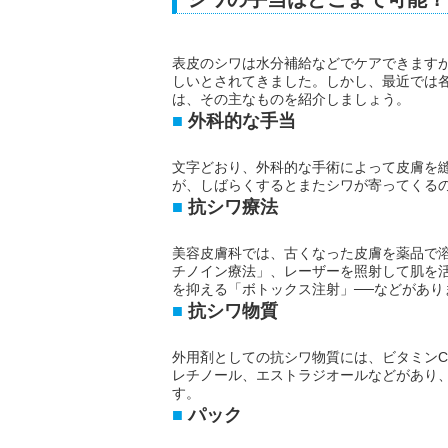
表皮のシワは水分補給などでケアできます
しいとされてきました。しかし、最近では
は、その主なものを紹介しましょう。
外科的な手当
文字どおり、外科的な手術によって皮膚を
が、しばらくするとまたシワが寄ってくる
抗シワ療法
美容皮膚科では、古くなった皮膚を薬品で
チノイン療法」、レーザーを照射して肌を
を抑える「ボトックス注射」──などがあり
抗シワ物質
外用剤としての抗シワ物質には、ビタミンC
レチノール、エストラジオールなどがあり
す。
パック