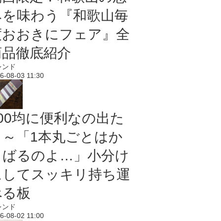
みを味わう『和歌山毎
度おおきにフェア』全
商品徹底紹介
レンド
6-08-03 11:30
100均に便利なの出た
よ～「1本丸ごとはか
さばるのよ…」小分け
にしてスッキリ持ち運
べる板
レンド
6-08-02 11:00