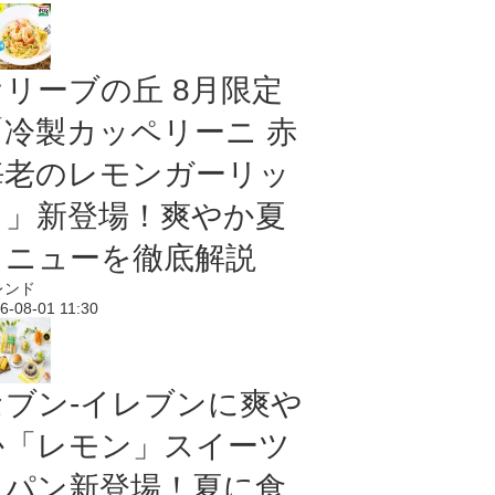
オリーブの丘 8月限定
「冷製カッペリーニ 赤
海老のレモンガーリッ
ク」新登場！爽やか夏
メニューを徹底解説
レンド
6-08-01 11:30
セブン‐イレブンに爽や
か「レモン」スイーツ
＆パン新登場！夏に食