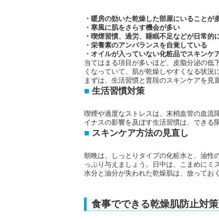
・暖房の効いた乾燥した部屋にいることが
・寒風に肌をさらす機会が多い
・喫煙習慣、過労、睡眠不足などが日常的
・栄養素のアンバランスを自覚している
・オイルが入っていない化粧品でスキンケ
当てはまる項目が多いほど、皮脂分泌の低
くなっていて、肌が乾燥しやすくなる状況
まずは、生活習慣と普段のスキンケアを見
生活習慣対策
喫煙や過度なストレスは、末梢血管の血流
イナスの影響を及ぼす生活習慣は、できる
スキンケア方法の見直し
朝晩は、しっとりタイプの化粧水と、油性
っぷり与えましょう。日中は、こまめにミ
水分と油分が失われた乾燥肌は、放ってお
食事でできる乾燥肌防止対策