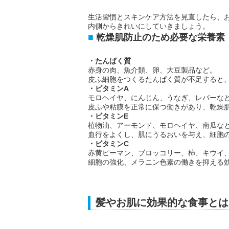
生活習慣とスキンケア方法を見直したら、
内側からきれいにしていきましょう。
乾燥肌防止のため必要な栄養素
・たんぱく質
赤身の肉、魚介類、卵、大豆製品など。
皮ふ細胞をつくるたんぱく質が不足すると
・ビタミンA
モロヘイヤ、にんじん、うなぎ、レバーな
皮ふや粘膜を正常に保つ働きがあり、乾燥
・ビタミンE
植物油、アーモンド、モロヘイヤ、南瓜な
血行をよくし、肌にうるおいを与え、細胞
・ビタミンC
赤黄ピーマン、ブロッコリー、柿、キウイ
細胞の強化、メラニン色素の働きを抑える
髪やお肌に効果的な食事とは