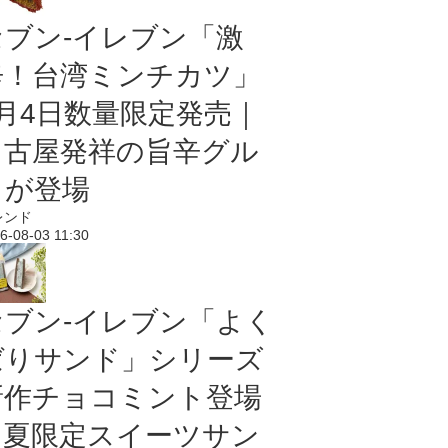
セブン-イレブン「激
辛！台湾ミンチカツ」
8月4日数量限定発売｜
名古屋発祥の旨辛グル
メが登場
レンド
6-08-03 11:30
セブン‐イレブン「よく
ばりサンド」シリーズ
新作チョコミント登場
｜夏限定スイーツサン