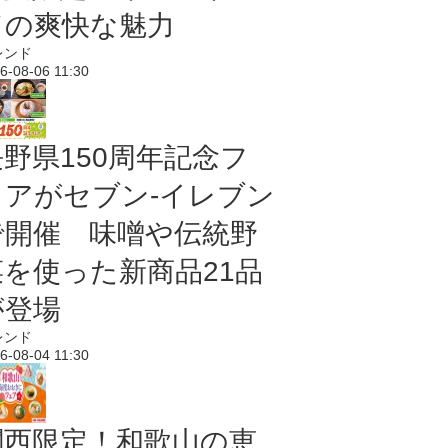
ドの爽快な魅力
レンド
6-08-06 11:30
長野県150周年記念フ
ェアがセブン-イレブン
で開催 味噌や伝統野
菜を使った新商品21品
が登場
レンド
6-08-04 11:30
関西限定！和歌山の恵