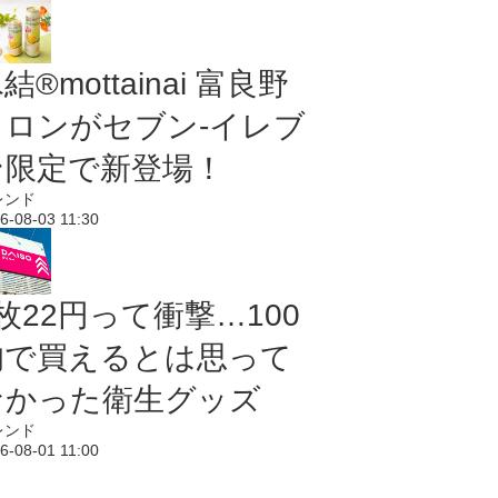
結®mottainai 富良野
メロンがセブン‐イレブ
ン限定で新登場！
レンド
6-08-03 11:30
枚22円って衝撃…100
均で買えるとは思って
なかった衛生グッズ
レンド
6-08-01 11:00