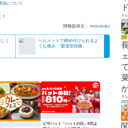
美肌について
ト
と？
202
情報提供元：
mocosuku
味しく
ヘルメットで締め付けられるよ
うな痛み 「緊張型頭痛」
ト
202
ピザハット「ハットの日」8月は