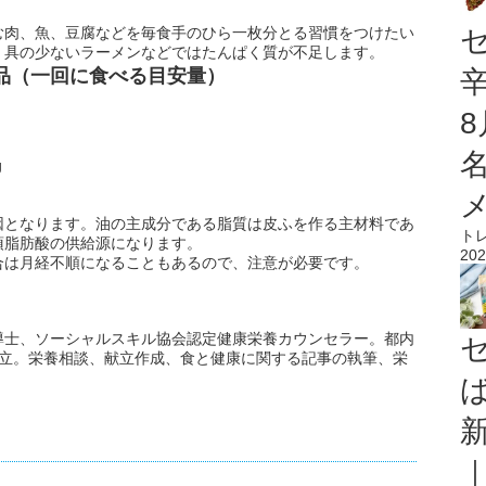
む肉、魚、豆腐などを毎食手のひら一枚分とる習慣をつけたい
、具の少ないラーメンなどではたんぱく質が不足します。
品（一回に食べる目安量）
g
因となります。油の主成分である脂質は皮ふを作る主材料であ
ト
須脂肪酸の供給源になります。
202
合は月経不順になることもあるので、注意が必要です。
導士、ソーシャルスキル協会認定健康栄養カウンセラー。都内
独立。栄養相談、献立作成、食と健康に関する記事の執筆、栄