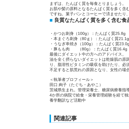
まずは、たんぱく質を毎食とりましょう。
お肌や髪の原料となるたんぱく質を多く含
ですね。菓子パンとコーヒーで済ませたり
良質なたんぱく質を多く含む食
・かつお刺身（100g）：たんぱく質25.8g
・本まぐろ刺身（80ｇ）：たんぱく質21.1g
・うなぎ串焼き（100g）：たんぱく質23.0
・豚もも肉 （80g）：たんぱく質16.4g
最後にダイエット中の方へのアドバイス。
油を全く摂らないダイエットは乾燥肌の原
り、脂溶性ビタミンの吸収を助けたり、必
不足すると肌荒れの原因となり、女性の場
＜執筆者プロフィール＞
田口 絢子（たぐち・あやこ）
茨城県生まれ。管理栄養士、糖尿病療養指
4か所の病院で給食・栄養管理経験を経て
養学翻訳など活動中
関連記事