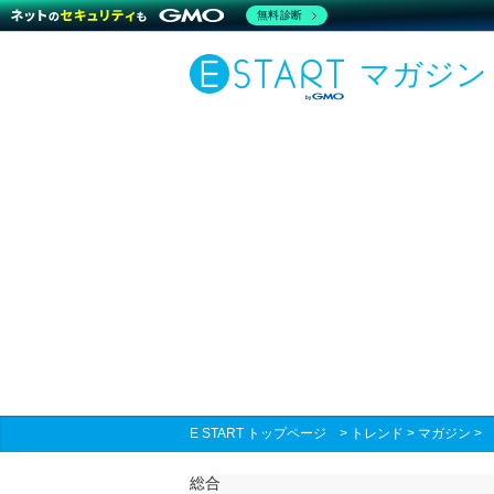
無料診断
マガジン
E START トップページ
>
トレンド
>
マガジン
総合