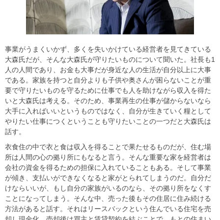
事業がうまくいかず、多くを失いかけている経営者を見てきている
大森氏だが、そんな大森氏が守りたいものについて聞いた。社長も1
人の人間であり、お金も大事だが身近な人の生活が自分以上に大事
である。家族を持つと自分よりも子供や奥さんが困らないことが重
要で守りたいものを守るために仕事でも人を助けながら収入を得た
いと大森氏は考える。そのため、事業再生の仕事が儲からないなら
大手に入ればいいというものではなく、自分が生きていく糧として
やりたい仕事につくということも守りたいことの一つだと大森氏は
話す。
衣食住の中で衣と食は収入を得ることで果たせるものだが、住む場
所は人間の心の拠り所にもなると言う。そんな重要な家を経営者は
会社の資金を得るための担保に入れていることもある。そして事業
が傾き、支払いができなくなると家がとられてしまうのだ。自分だ
けならいいが、もし自分の家族がいるのなら、その拠り所をなくす
ことになってしまう。そんな中、売った後もその住居に住み続ける
方法があると話す。それはリースバックという住んでいる住宅を売
却し現金化。売却後は買主と賃貸契約を結ぶことで、もとの住まい