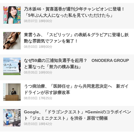
乃木坂46・賀喜遥香が週刊少年チャンピオンに登場！
「5年ぶん大人になった私を見ていただけたら」
08月07日 18時00分
東雲うみ、「スピリッツ」の表紙＆グラビアに登場し妖
艶な雰囲気でファンを魅了！
08月03日 18時00分
なぜ59歳の三浦知良選手を起用？ ONODERA GROUP
と重なった「努力の積み重ね」
08月05日 16時00分
うつ病治療、「医師任せ」から共同意思決定へ 新ガイ
ドラインが示す診療改革
08月03日 17時25分
Google、「ドラゴンクエスト」×Geminiのコラボイベン
ト「ジェミニクエスト」を渋谷・原宿で開催
08月03日 18時42分