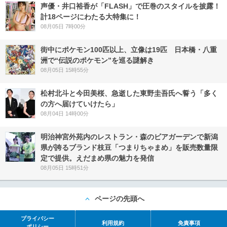
声優・井口裕香が「FLASH」で圧巻のスタイルを披露！
計18ページにわたる大特集に！
08月05日 7時00分
街中にポケモン100匹以上、立像は19匹 日本橋・八重
洲で“伝説のポケモン”を巡る謎解き
08月05日 15時55分
松村北斗と今田美桜、急逝した東野圭吾氏へ誓う「多く
の方へ届けていけたら」
08月04日 14時00分
明治神宮外苑内のレストラン・森のビアガーデンで新潟
県が誇るブランド枝豆「つまりちゃまめ」を販売数量限
定で提供。えだまめ県の魅力を発信
08月05日 15時51分
ページの先頭へ
プライバシー
利用規約
免責事項
ポリシー