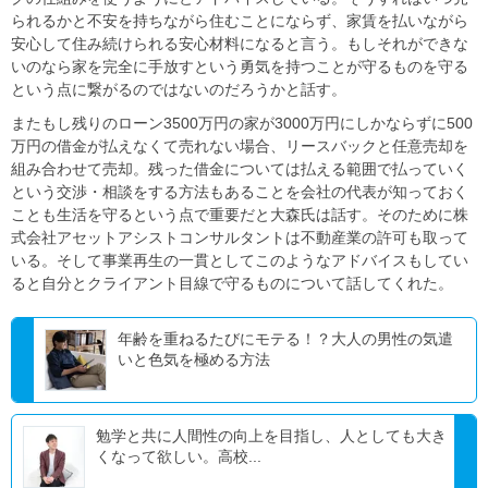
られるかと不安を持ちながら住むことにならず、家賃を払いながら
安心して住み続けられる安心材料になると言う。もしそれができな
いのなら家を完全に手放すという勇気を持つことが守るものを守る
という点に繋がるのではないのだろうかと話す。
またもし残りのローン3500万円の家が3000万円にしかならずに500
万円の借金が払えなくて売れない場合、リースバックと任意売却を
組み合わせて売却。残った借金については払える範囲で払っていく
という交渉・相談をする方法もあることを会社の代表が知っておく
ことも生活を守るという点で重要だと大森氏は話す。そのために株
式会社アセットアシストコンサルタントは不動産業の許可も取って
いる。そして事業再生の一貫としてこのようなアドバイスもしてい
ると自分とクライアント目線で守るものについて話してくれた。
年齢を重ねるたびにモテる！？大人の男性の気遣
いと色気を極める方法
勉学と共に人間性の向上を目指し、人としても大き
くなって欲しい。高校...