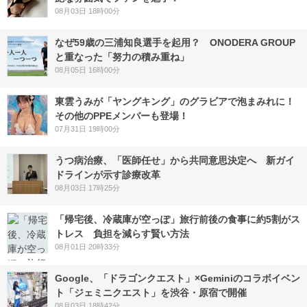
08月03日 18時00分
なぜ59歳の三浦知良選手を起用？ ONODERA GROUP
と重なった「努力の積み重ね」
08月05日 16時00分
東雲うみが「ヤングキング」のグラビアで泡まみれに！
その他のPPEメンバーも登場！
07月31日 19時00分
うつ病治療、「医師任せ」から共同意思決定へ 新ガイ
ドラインが示す診療改革
08月03日 17時25分
「帰宅後、冷蔵庫が空っぽ」旅行前後の食事に約5割がス
トレス 負担を減らす賢い方法
08月01日 20時33分
Google、「ドラゴンクエスト」×Geminiのコラボイベン
ト「ジェミニクエスト」を渋谷・原宿で開催
08月03日 18時42分