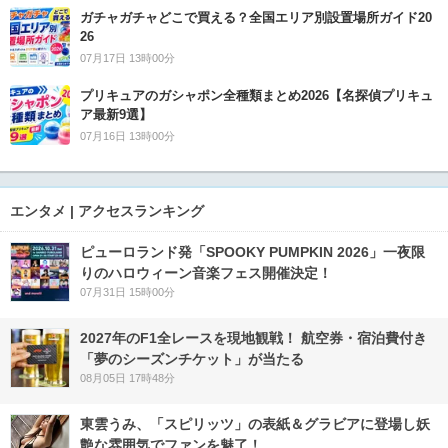
ガチャガチャどこで買える？全国エリア別設置場所ガイド20
26
07月17日 13時00分
プリキュアのガシャポン全種類まとめ2026【名探偵プリキュ
ア最新9選】
07月16日 13時00分
エンタメ | アクセスランキング
ピューロランド発「SPOOKY PUMPKIN 2026」一夜限
りのハロウィーン音楽フェス開催決定！
07月31日 15時00分
2027年のF1全レースを現地観戦！ 航空券・宿泊費付き
「夢のシーズンチケット」が当たる
08月05日 17時48分
東雲うみ、「スピリッツ」の表紙＆グラビアに登場し妖
艶な雰囲気でファンを魅了！