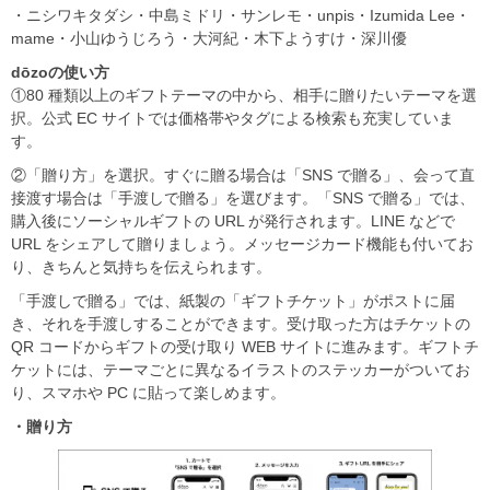
・ニシワキタダシ・中島ミドリ・サンレモ・unpis・Izumida Lee・
mame・小山ゆうじろう・大河紀・木下ようすけ・深川優
dōzo
の使い方
①80 種類以上のギフトテーマの中から、相手に贈りたいテーマを選
択。公式 EC サイトでは価格帯やタグによる検索も充実していま
す。
②「贈り方」を選択。すぐに贈る場合は「SNS で贈る」、会って直
接渡す場合は「手渡しで贈る」を選びます。「SNS で贈る」では、
購入後にソーシャルギフトの URL が発行されます。LINE などで
URL をシェアして贈りましょう。メッセージカード機能も付いてお
り、きちんと気持ちを伝えられます。
「手渡しで贈る」では、紙製の「ギフトチケット」がポストに届
き、それを手渡しすることができます。受け取った方はチケットの
QR コードからギフトの受け取り WEB サイトに進みます。ギフトチ
ケットには、テーマごとに異なるイラストのステッカーがついてお
り、スマホや PC に貼って楽しめます。
・贈り方