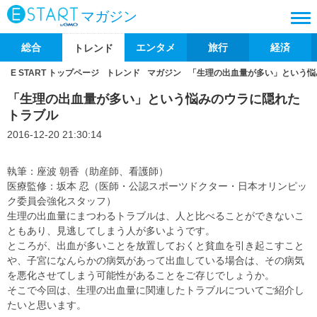
マガジン
総合
エンタメ
旅行
経済
トレンド
E START トップページ
トレンド
マガジン
「生理の出血量が多い」という悩
「生理の出血量が多い」という悩みのウラに隠れた
トラブル
2016-12-20 21:30:14
執筆：座波 朝香（助産師、看護師）
医療監修：坂本 忍（医師・公認スポーツドクター・日本オリンピッ
ク委員会強化スタッフ）
生理の出血量にまつわるトラブルは、人と比べることができないこ
ともあり、見逃してしまう人が多いようです。
ところが、出血が多いことを放置しておくと貧血を引き起こすこと
や、子宮になんらかの病気があって出血している場合は、その病気
を悪化させてしまう可能性があることをご存じでしょうか。
そこで今回は、生理の出血量に関連したトラブルについてご紹介し
たいと思います。