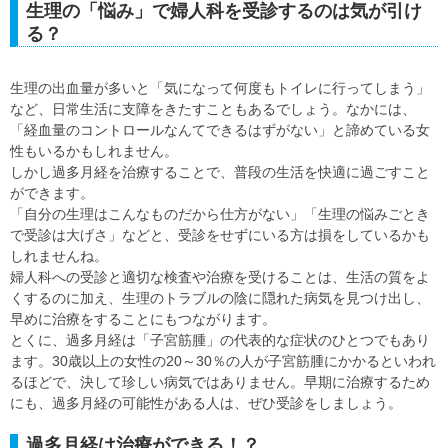
生理の「悩み」で婦人科を受診するのは気が引け
る？
生理の出血量が多いと「気になって何度もトイレに行ってしまう」
など、日常生活に支障をきたすこともあるでしょう。なかには、
「経血量のコントロールなんてできるはずがない」と諦めている女
性もいるかもしれません。
しかし過多月経を治療することで、普段の生活を快適に過ごすこと
ができます。
「自分の生理はこんなものだから仕方がない」「生理の悩みごとき
で受診は大げさ」などと、受診をせずにいる方は損をしているかも
しれませんね。
婦人科への受診と適切な検査や治療を受けることは、生活の質をよ
くするのに加え、生理のトラブルの陰に隠れた病気を見つけ出し、
早めに治療をすることにもつながります。
とくに、過多月経は「子宮筋腫」の代表的な症状のひとつでもあり
ます。30歳以上の女性の20～30％の人が子宮筋腫にかかるといわれ
るほどで、決して珍しい病気ではありません。早期に治療するため
にも、過多月経の可能性がある人は、ぜひ受診をしましょう。
過多月経は治療ができる！？