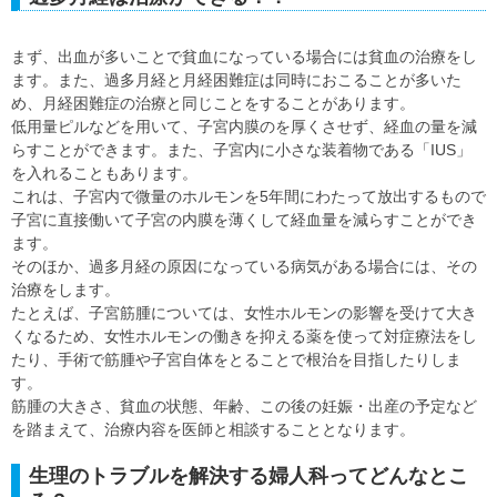
まず、出血が多いことで貧血になっている場合には貧血の治療をし
ます。また、過多月経と月経困難症は同時におこることが多いた
め、月経困難症の治療と同じことをすることがあります。
低用量ピルなどを用いて、子宮内膜のを厚くさせず、経血の量を減
らすことができます。また、子宮内に小さな装着物である「IUS」
を入れることもあります。
これは、子宮内で微量のホルモンを5年間にわたって放出するもので
子宮に直接働いて子宮の内膜を薄くして経血量を減らすことができ
ます。
そのほか、過多月経の原因になっている病気がある場合には、その
治療をします。
たとえば、子宮筋腫については、女性ホルモンの影響を受けて大き
くなるため、女性ホルモンの働きを抑える薬を使って対症療法をし
たり、手術で筋腫や子宮自体をとることで根治を目指したりしま
す。
筋腫の大きさ、貧血の状態、年齢、この後の妊娠・出産の予定など
を踏まえて、治療内容を医師と相談することとなります。
生理のトラブルを解決する婦人科ってどんなとこ