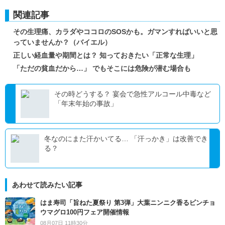
関連記事
その生理痛、カラダやココロのSOSかも。ガマンすればいいと思
っていませんか？（バイエル）
正しい経血量や期間とは？ 知っておきたい「正常な生理」
「ただの貧血だから…」 でもそこには危険が潜む場合も
その時どうする？ 宴会で急性アルコール中毒など
「年末年始の事故」
冬なのにまた汗かいてる… 「汗っかき」は改善でき
る？
あわせて読みたい記事
はま寿司「旨ねた夏祭り 第3弾」大葉ニンニク香るビンチョ
ウマグロ100円フェア開催情報
08月07日 11時30分