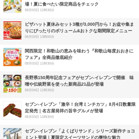
場！夏に食べたい限定商品をチェック
08月03日 11時30分
ピザハット夏休みセット3種が3,000円から！お盆や集ま
りにぴったりのボリューム&おトクな期間限定メニュー
08月03日 13時00分
関西限定！和歌山の恵みを味わう『和歌山毎度おおきに
フェア』全商品徹底紹介
08月03日 11時30分
長野県150周年記念フェアがセブン-イレブンで開催 味
噌や伝統野菜を使った新商品21品が登場
08月04日 11時30分
セブン-イレブン「激辛！台湾ミンチカツ」8月4日数量限
定発売｜名古屋発祥の旨辛グルメが登場
08月03日 11時30分
セブン‐イレブン「よくばりサンド」シリーズ新作チョコ
ミント登場｜夏限定スイーツサンドの爽快な魅力