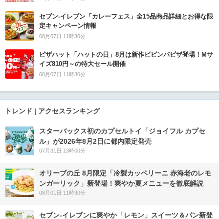
セブン‐イレブン「カレーフェス」全15品商品詳細とお得な限
定キャンペーン情報
08月07日 11時30分
ピザハット「ハットの日」8月は新作ビビンバピザ登場！Mサ
イズ810円～の特大セール開催
08月07日 11時30分
トレンド | アクセスランキング
スターバックス初のカプセルトイ「ジョイフル カプセ
ル」が2026年8月2日に都内限定発売
07月31日 13時00分
オリーブの丘 8月限定「冷製カッペリーニ 赤海老のレモ
ンガーリック」新登場！爽やか夏メニューを徹底解説
08月01日 11時30分
セブン‐イレブンに爽やか「レモン」スイーツ＆パン新登