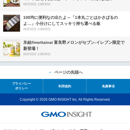
08月06日 11時30分
100均に便利なの出たよ～「1本丸ごとはかさばるの
よ…」小分けにしてスッキリ持ち運べる板
08月02日 11時00分
氷結®mottainai 富良野メロンがセブン‐イレブン限定で
新登場！
08月03日 11時30分
ページの先頭へ
プライバシー
利用規約
免責事項
ポリシー
Copyright © 2026 GMO INSIGHT Inc. All Rights Reserved.