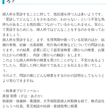
ろ？
婦人科を受診することに対して、抵抗感を持つ人は多いようです。
「受診してどんなことをされるのか、わからない」という不安な気
持ちがあることも抵抗感につながっているかもしれません。安心し
て受診するためにも、婦人科ではどんなことをするのかを知ってお
きましょう。
婦人科を受診すると、まず、生理周期や困っている症状のほか、結
婚の有無、妊娠・出産経験、性行為の有無などについての問診があ
ります。その結果、必要に応じて超音波検査（膣からの検査、お腹
の上からの検査）、内診（膣からの触診）をします。
このような婦人科特有の検査を受けたことがなく、不安があるよう
でしたら、受診した時に初めてであることを伝えると良いでしょ
う。
その上で、問診の後にどんな検査をするのかの説明をしてもらうと
より安心できますね。
＜執筆者プロフィール＞
座波 朝香（ざは・あさか）
助産師・保健師・看護師。大手病院産婦人科勤務を経て、株式会社
とらうべ社員。育児相談や妊婦・産婦指導に精通