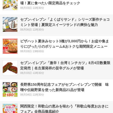
場！夏に食べたい限定商品をチェック
08月03日 11時30分
セブン‐イレブン「よくばりサンド」シリーズ新作チョコ
ミント登場｜夏限定スイーツサンドの爽快な魅力
08月06日 11時30分
ピザハット夏休みセット3種が3,000円から！お盆や集ま
りにぴったりのボリューム&おトクな期間限定メニュー
08月03日 13時00分
セブン-イレブン「激辛！台湾ミンチカツ」8月4日数量限
定発売｜名古屋発祥の旨辛グルメが登場
08月03日 11時30分
長野県150周年記念フェアがセブン-イレブンで開催 味
噌や伝統野菜を使った新商品21品が登場
08月04日 11時30分
関西限定！和歌山の恵みを味わう『和歌山毎度おおきに
フェア』全商品徹底紹介