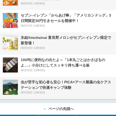
08月03日 11時30分
セブン‐イレブン「からあげ棒」「アメリカンドッグ」3
日間限定30円引きセールを開催中！
08月07日 11時30分
氷結®mottainai 富良野メロンがセブン‐イレブン限定で
新登場！
08月03日 11時30分
100均に便利なの出たよ～「1本丸ごとはかさばるの
よ…」小分けにしてスッキリ持ち運べる板
08月02日 11時00分
虫が苦手な初心者も安心！PICA×アース製薬の虫ケアス
テーションで快適キャンプ体験
08月05日 11時30分
ページの先頭へ