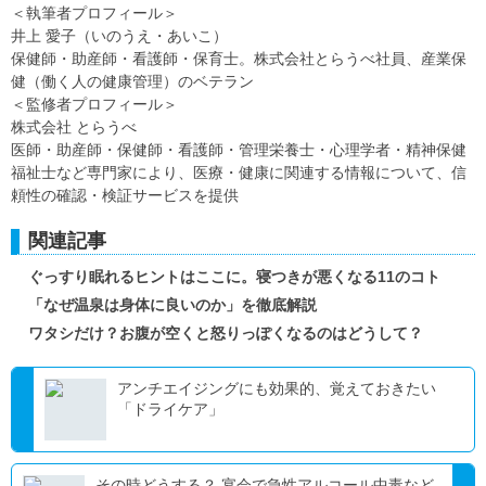
＜執筆者プロフィール＞
井上 愛子（いのうえ・あいこ）
保健師・助産師・看護師・保育士。株式会社とらうべ社員、産業保
健（働く人の健康管理）のベテラン
＜監修者プロフィール＞
株式会社 とらうべ
医師・助産師・保健師・看護師・管理栄養士・心理学者・精神保健
福祉士など専門家により、医療・健康に関連する情報について、信
頼性の確認・検証サービスを提供
関連記事
ぐっすり眠れるヒントはここに。寝つきが悪くなる11のコト
「なぜ温泉は身体に良いのか」を徹底解説
ワタシだけ？お腹が空くと怒りっぽくなるのはどうして？
アンチエイジングにも効果的、覚えておきたい
「ドライケア」
その時どうする？ 宴会で急性アルコール中毒など