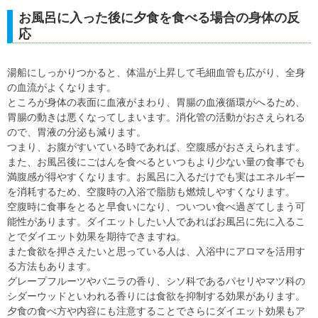
お風呂に入った後に夕食を食べる場合の身体の反
応
湯船にしっかりつかると、体温が上昇して毛細血管も広がり、全身
の血流がよくなります。
ところが身体の表面に血液がまわり、胃腸の血液循環がへるため、
胃腸の動きは悪くなってしまいます。消化管の活動がおさえられる
ので、胃液の分泌も減ります。
つまり、お腹がすいている時であれば、空腹感がおさえられます。
また、お風呂後にごはんを食べるといつもより少ない量の食事でも
満腹感が得やすくなります。お風呂に入るだけでも実はエネルギー
を消耗するため、空腹時の入浴で脂肪も燃焼しやすくなります。
空腹時に食事をとると早食いになり、ついつい食べ過ぎてしまう可
能性があります。ダイエットしたい人であればお風呂に先に入るこ
とでダイエット効果を期待できますね。
また食欲を押さえたいと思っている人は、入浴中にアロマを活用す
る方法もあります。
グレープフルーツやバニラの香り、シソ科であるパセリやマツ科の
シダーウッドといわれる香りには食欲を抑制する効果があります。
夕食の食べ方や内容にも注意することでさらにダイエット効果もア