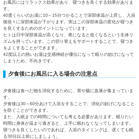
お風呂にはリラックス効果があり、寝つきを良くする効果がありま
す。
40度くらいのお湯に10～15分つかることで深部体温が上昇し、入浴
後徐々に深部体温が下がります。実はこの深部体温の変化が寝つき
を良くするためのポイントになっています。
ヒトは日中深部体温が高くなり、夜になると低くなるという生体リ
ズムを持っています。この切り替えをサポートすることで、寝つき
をよくすることができます。
42度以上の熱いお湯は交感神経が優位になって眠りの妨げになって
しまうため、不向きです。
夕食後にお風呂に入る場合の注意点
夕食後は食べた物を消化するために、胃や腸に血液が集まっていま
す。
夕食後は30～60分あけて入浴をすることで、消化の妨げになること
を防ぐことができます。
また、入眠までの時間についても考える必要があります。眠りたい
時間に身体が温まり過ぎると、上手に眠れなくなってしまいます。
寝つきを良くしたいのであれば、入浴のタイミングは、遅くても眠
る30分以上前にしましょう。