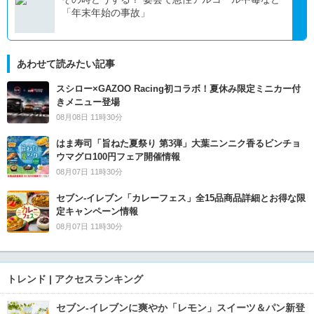
「年末年始の事故」
あわせて読みたい記事
スシロー×GAZOO Racing初コラボ！夏休み限定ミニカー付
きメニュー登場
08月08日 11時30分
はま寿司「旨ねた夏祭り 第3弾」大葉ニンニク香るビンチョ
ウマグロ100円フェア開催情報
08月07日 11時30分
セブン‐イレブン「カレーフェス」全15品商品詳細とお得な限
定キャンペーン情報
08月07日 11時30分
トレンド | アクセスランキング
セブン‐イレブンに爽やか「レモン」スイーツ＆パン新登